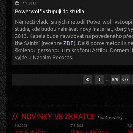
7.1.2013
Powerwolf vstupují do studia
Němečtí vládci silných melodií Powerwolf vstoupí
studia, kde budou nahrávat nový materiál, který v
2013. Kapela bude navazovat na povedeného pře
the Saints" (recenze
ZDE
). Další porce melodií s 
školenou personou u mikrofonu Attilou Dornem, 
vyjde u Napalm Records.
1
...
676
677
NOVINKY VE ZKRATCE
/
další novinky
8.8.2026
7.8.2026
7.8
Temný strážce
Video a ohlášená
No