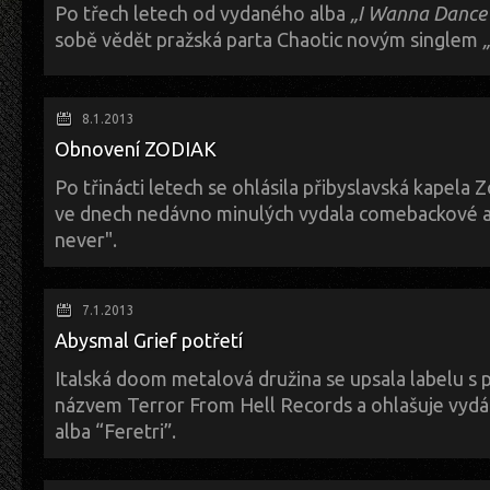
Po třech letech od vydaného alba
„I Wanna Dance
sobě vědět pražská parta Chaotic novým singlem
Album je zveřejněno k poslechu na
bandcampu
a
bandzonu
, CD verze 
již zkraje tohoto roku.
V novém počinu skupinu zastihneme v jemně balkánském hávu a s česk
„Málem“
se zároveň váže videoklip, který fanoušky nenuceně vtáhne m
8.1.2013
Obnovení ZODIAK
Chaotic působí na české scéně již sedmým rokem a směry reggae, ska a
tvořit hlavní cestu dalšího hudebního putování tohoto svérázného klan
Po třinácti letech se ohlásila přibyslavská kapela Z
však zatím pro příznivce skupiny tajemstvím.
ve dnech nedávno minulých vydala comebackové 
never".
Album je možné koupit na CD a nebo stáhnout zcela zdarma na stránk
band.com
. K dispozici je jak klasika mp3, tak bezztrátový formát FLAC.
7.1.2013
Abysmal Grief potřetí
Italská doom metalová družina se upsala labelu s
názvem
Terror From Hell Records a ohlašuje vyd
alba
“Feretri”.
Materiál vyjde zkraje roku 2013 a vydavatel si od něj slibuje další le
metalu, tentokrát o 6ti položkách na ploše 45 minut.