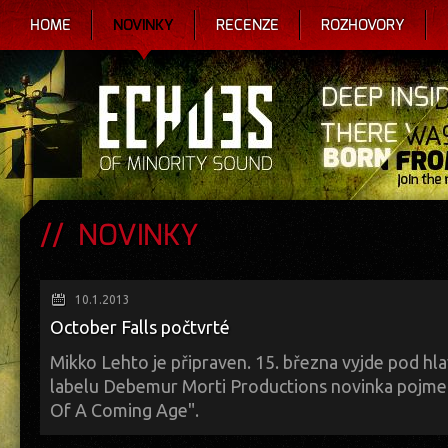
HOME
NOVINKY
RECENZE
ROZHOVORY
NOVINKY
10.1.2013
October Falls počtvrté
Mikko Lehto je připraven. 15. března vyjde pod hl
labelu Debemur Morti Productions novinka pojm
Of A Coming Age".
Vedle Mikka je důležité zmínit trojici vybraných hostů, kterou tvoří tro