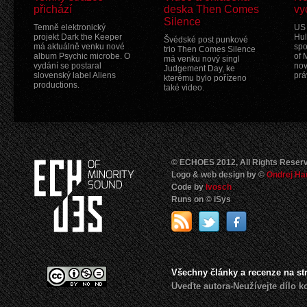
přichází
deska Then Comes
vy
Silence
Temně elektronický
US 
projekt Dark the Keeper
Hul
Švédské post punkové
má aktuálně venku nové
spo
trio Then Comes Silence
album Psychic microbe. O
of 
má venku nový singl
vydání se postaral
nov
Judgement Day, ke
slovenský label Aliens
prá
kterému bylo pořízeno
productions.
také video.
© ECHOES 2012, All Rights Reser
Logo & web design by ©
Ondrej Ha
Code by
Ivosch
Runs on © iSys
Všechny články a recenze na s
Uveďte autora-Neužívejte dílo 