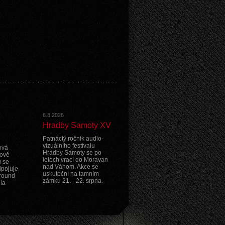
6.8.2026
Hradby Samoty XV
Patnáctý ročník audio-
vizuálního festivalu
ová
Hradby Samoty se po
nově
letech vrací do Moravan
 se
nad Váhom. Akce se
ipojuje
uskuteční na tamním
ground
zámku 21. - 22. srpna.
ela