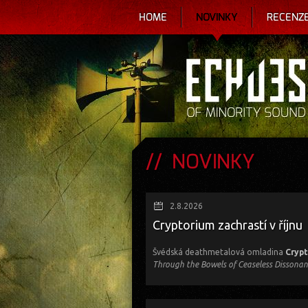
HOME
NOVINKY
RECENZ
NOVINKY
2.8.2026
Cryptorium zachrastí v říjnu
Švédská deathmetalová omladina
Cryp
Through the Bowels of Ceaseless Dissonan
Čekejte výborný švédský death, který n