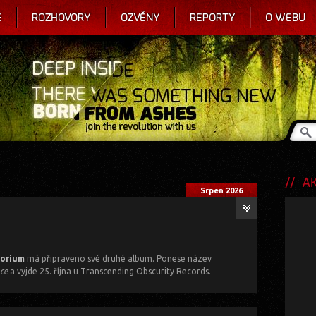
E
ROZHOVORY
OZVĚNY
REPORTY
O WEBU
AKC
Srpen 2026
torium
má připraveno své druhé album. Ponese název
ce
a vyjde 25. října u Transcending Obscurity Records.
ačerpal od těch nejpovolanějších - Dismember, Entombed,