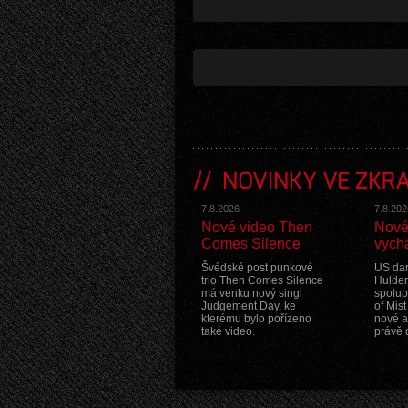
odlišnost proměnit v sílu.
Popis hudby zní sympaticky - bude to ro
Seznam skladeb:
1. From Dust
2. Martyr
3. Exterminating Profane
4. Peer Into The Abyss
5. Scorn Of My Flesh
6. Gorging Greed
NOVINKY VE ZKR
7. To Dust
8. Wounds
7.8.2026
7.8.202
Nové video Then
Nové
První vzorek
ZDE
.
Comes Silence
vych
Švédské post punkové
US dar
trio Then Comes Silence
Hulder
má venku nový singl
spolup
Judgement Day, ke
of Mis
kterému bylo pořízeno
nové a
také video.
právě 