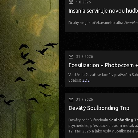
Carnage nebo Grave. První skladby k po
1.8.2026
Insania servíruje novou hud
Druhý singl z očekávaného alba
Neo-No
31.7.2026
Fossilization + Phobocosm 
Ve středu
2. září se koná v pražském Su
událost
ZDE
.
Pro koupi lístků pošlete email se svým
31.7.2026
Platební údaje obdržíte v odpovědi.
Devátý Soulbönding Trip
Cena jednoho lístku je
450 Kč / 19 €
.
Kapacita omezena!
Devátý ročník festivalu
Soulbönding Tr
psychedelie, přes black a doom metal, a
Kdy: středa 2. září 2026
12. září 2026 a jako vždy v Soulkostele
Kde: Subzero, Nádražní 3, 150 00, Prah