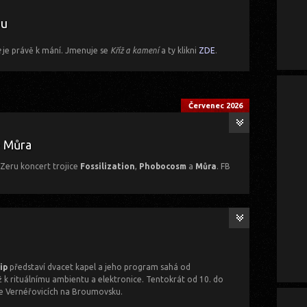
slechu
ZDE
.
bu
e
je právě k mání. Jmenuje se
Kříž a kamení
a ty klikni
ZDE
.
Červenec 2026
+ Můra
bZeru koncert trojice
Fossilization
,
Phobocosm
a
Můra
. FB
 celým jménem na
muradoomed@gmail.com
.
ip
představí dvacet kapel a jeho program sahá od
ž k rituálnímu ambientu a elektronice. Tentokrát od 10. do
 ve Vernéřovicích na Broumovsku.
a 5-Smíchov