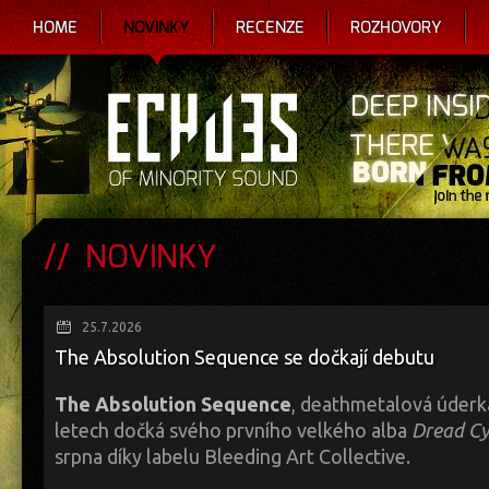
HOME
NOVINKY
RECENZE
ROZHOVORY
NOVINKY
25.7.2026
The Absolution Sequence se dočkají debutu
The Absolution Sequence
, deathmetalová úderk
letech dočká svého prvního velkého alba
Dread Cy
srpna díky labelu Bleeding Art Collective.