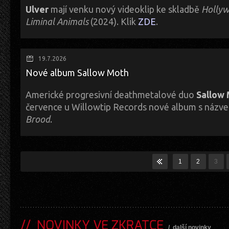
Ulver
mají venku nový videoklip ke skladbě
Holly
Liminal Animals
(2024). Klik
ZDE
.
A naše recenze na
Liminal Animals
pro změnu
TADY
.
19.7.2026
Nové album Sallow Moth
Americké progresivní deathmetalové duo
Sallow
července u Willowtip Records nové album s náz
Brood
.
Děj nového alba se odehrává v místě zvaném Pamugara, dimenzionálním 
světa, kde se organismy po průchodu mocným portálem, vysoce nepředví
1
2
3
jako Mossbane Lantern, rematerializují do nových hybridních druhů.
Hudebně se těšme na protnutí technického a brutálního death metalu 
Deeds of Flesh, Cephalic Carnage nebo Cynic.
První zveřejněná skladba
ZDE
.
NOVINKY VE ZKRATCE
/
další novinky