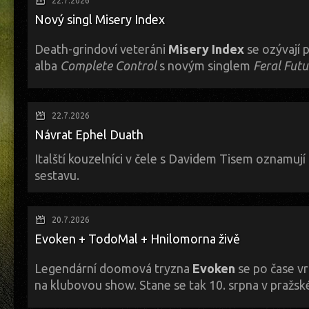
22.7.2026
4.9. – Bojiště, Trutnov (CZ)
Nový singl Misery Index
5.9. – Metal Hrad, Ostrava (CZ)
6.9. – Sibiř, Brno (CZ)
Death-grindoví veteráni
Misery Index
se ozývají 
8.9. – Aligator Crystal, Bratislava (SK)
alba
Complete Control
s novým singlem
Feral Futu
9.9. – Escape Metalcorner, Vienna (AT)
11.9. – Barakos, Slavonice (CZ)
12.9. – Nuclear Intervention Festival, Kadov u Blatné (CZ)
13.9. – SubZero, Praha (CZ)
22.7.2026
Návrat Ephel Duath
Italští kouzelníci v čele s Davidem Tisem oznamují
sestavu.
Label Agonia Records laškuje s fanoušky zmínkami o novém albu kdysi
Duath
, úplně čerstvá informace se týká nového basáka na palubě, kter
20.7.2026
jinak známý z působení v deathmetalové formaci
Narcotic Wastelan
prádelních šňůr, jinak se začne nudit. Máme se na co těšit? Třeba na n
Evoken + TodoMal + Hnilomorna živě
Legendární doomová tryzna
Evoken
se po čase vr
na klubovou show. Stane se tak 10. srpna v pražs