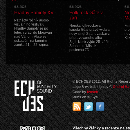
6.8.2026
5.8.2026
5.8
Hradby Samoty XV
Folk rock Gåte v
No
září
Ma
Patnáctý ročník audio-
vizuálního festivalu
Norská folk-rocková
Fin
Hradby Samoty se po
kapela Gåte právě vydala
pro
letech vrací do Moravan
nový singl Strandvaskar z
nov
nad Váhom. Akce se
připravovaného alba
Kli
uskuteční na tamním
Sigil, které vyjde 25. září u
zámku 21. - 22. srpna.
Season of Mist. K
poslechu ZD...
© ECHOES 2012, All Rights Reser
Logo & web design by ©
Ondrej Ha
Code by
Ivosch
Runs on © iSys
Všechny články a recenze na s