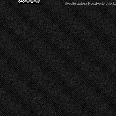
Uveďte autora-Neužívejte dílo 