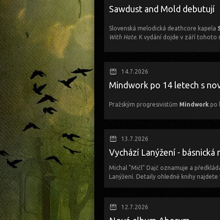
Sawdust and Mold debutují
Slovenská melodická deathcore kapela
With Hate
. K vydání dojde v září tohoto 
Album reflektuje hněv, ztrátu a vnitřní bo
psychiky. Zachycuje období plné emocí, kon
14.7.2026
Mindwork po 14 letech s no
Jako oslavu vydání kapela chystá dva spe
2. října 2026 – Bratislava Randal Clu
Pražským progresivistům
Mindwork
po 
3. října 2026 – Košice Collosseum Club
Pražská progresivní kapela, v jejíž tvorb
Více info na
Facebooku
kapely.
na konci léta, konkrétně 28. srpna, vyd
13.7.2026
téma Alzheimerovy choroby, které sledu
Vychází Lanýžení - básnická 
postupné pokřivení celkového vnímání re
Michal "Mičl" Dajč oznamuje a předkládá 
Kytarista a zpěvák Martin Schuster ke s
Lanýžení. Detaily ohledně knihy najdete 
mysl začíná degradovat, zároveň se mu zač
útěchu, nabízejí mu alternativní svět.“
V klidu a tichu dnešního večera vydává M
básnickou sbírku LANÝŽENÍ !!!
První vypuštěnou skladbou z nového alb
12.7.2026
poslechnout
ZDE
.