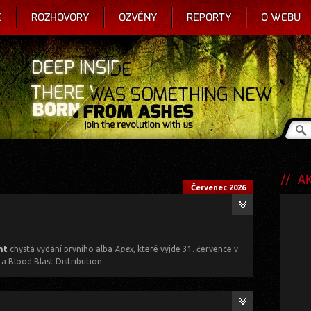
E
ROZHOVORY
OZVĚNY
REPORTY
O WEBU
AKC
Červenec 2026
nt
chystá vydání prvního alba
Apex
, které vyjde 31. července v
 a Blood Blast Distribution.
o alba si poslechněte
ZDE
.