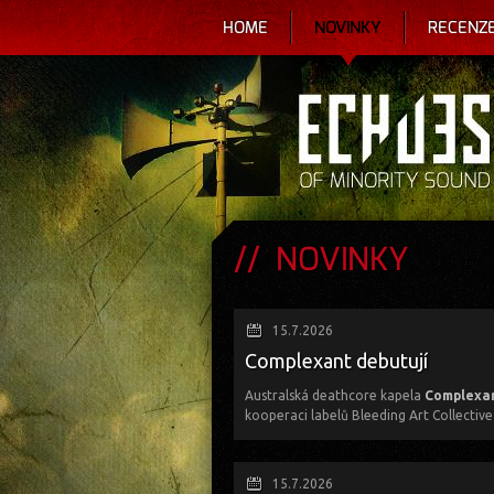
HOME
NOVINKY
RECENZ
NOVINKY
15.7.2026
Complexant debutují
Australská deathcore kapela
Complexa
kooperaci labelů Bleeding Art Collective
Skladbu
No Angels Weep
z nadcházejícíh
15.7.2026