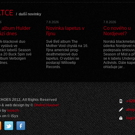
lma X o nebojácnosti a připravenosti na smrt... SLUT, kteří
 i jako doplnění k pozvánce na své jediné letní vystoupení, jež
ATCE
ajněno) 7. srpna v rámci populárního festivalu alternativní
/
další novinky
6
7.8.2026
7.8.2026
 album Hulder
Novinka Iapetus v
Co nového u
ází dnes
říjnu
Nordjevel?
k-blackové duo
Své třetí album The
Norská blackmetal
 vydává ve
Mother Void chystá na 16.
úderka Nordjevel 
ráci labelů Season
října americké prog-
podepsala smlouvu
t a 20 Buck Spin své
deathmetalové duo
Season of Mist a př
lbum Verbolgen
Iapetus. O vydání se
se k labelu Under
dnes.
postarají Willowtip
Activists. Dále kap
d
Records.
ohlašuje jar...
HOES 2012, All Rights Reserved
+420
 & web design by ©
Ondrej Hauser
ahoj
e by
Ivosch
 on © iSys
logi