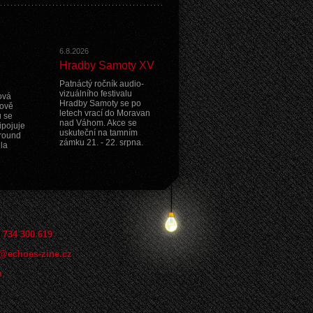
6.8.2026
Hradby Samoty XV
Patnáctý ročník audio-
vizuálního festivalu
ová
Hradby Samoty se po
nově
letech vrací do Moravan
 se
nad Váhom. Akce se
ipojuje
uskuteční na tamním
ground
zámku 21. - 22. srpna.
ela
 734 300 619
@echoes-zine.cz
n