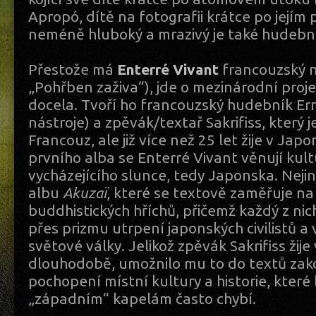
Apropó, dítě na fotografii krátce po jejím 
neméně hluboký a mrazivý je také hudeb
Přestože má
Enterré Vivant
francouzský n
„Pohřben zaživa“), jde o mezinárodní projek
docela. Tvoří ho francouzský hudebník Err
nástroje) a zpěvák/textař Sakrifiss, který 
Francouz, ale již více než 25 let žije v Jap
prvního alba se Enterré Vivant věnují kul
vycházejícího slunce, tedy Japonska. Nejin
albu
Akuzaï
, které se textově zaměřuje na
buddhistických hříchů, přičemž každý z nic
přes prizmu utrpení japonských civilistů 
světové války. Jelikož zpěvák Sakrifiss žij
dlouhodobě, umožnilo mu to do textů za
pochopení místní kultury a historie, kter
„západním“ kapelám často chybí.