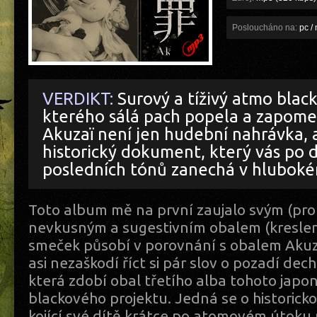
Posloucháno na:
pc / 
VERDIKT:
Surový a tíživý atmo black
kterého sálá pach popela a zapome
Akuzaï není jen hudební nahrávka, 
historický dokument, který vás po 
posledních tónů zanechá v hluboké
Toto album mě na první zaujalo svým (pro
nevkusným a sugestivním obalem (kreslen
smeček působí v porovnání s obalem Akuza
asi nezaškodí říct si pár slov o pozadí dec
která zdobí obal třetího alba tohoto jap
blackového projektu. Jedná se o historicko
kojící své dítě krátce po atomovém útoku