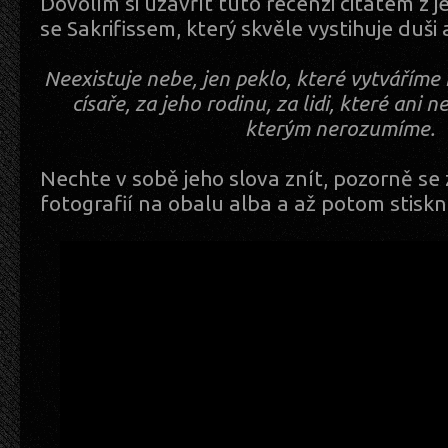
Dovolím si uzavřít tuto recenzi citátem z
se Sakrifissem, který skvěle vystihuje duši 
Neexistuje nebe, jen peklo, které vytvářím
císaře, za jeho rodinu, za lidi, které ani
kterým nerozumíme.
Nechte v sobě jeho slova znít, pozorně se 
fotografií na obalu alba a až potom stiskn