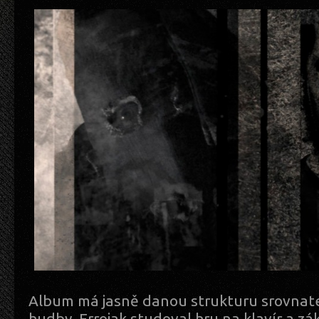
Album má jasně danou strukturu srovnate
hudby. Erroiak studoval hru na klavír a zá