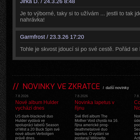
Jirka D. / 24.3.26 8:48
Je to výborné, taky si to užívám ... jestli to tak jd
nahrávka!
Garmfrost / 23.3.26 17:20
Tohle je skvost jdoucí si po své cestě. Pořád se
NOVINKY VE ZKRATCE
/
další novinky
7.8.2026
7.8.2026
7.8
Nové album Hulder
Novinka Iapetus v
Co
vychází dnes
říjnu
No
US dark-blackové duo
Své třetí album The
Nor
Hulder vydává ve
Mother Void chystá na 16.
úde
spolupráci labelů Season
října americké prog-
pod
of Mist a 20 Buck Spin své
deathmetalové duo
Sea
nové album Verbolgen
Iapetus. O vydání se
se 
právě dnes.
postarají Willowtip
Act