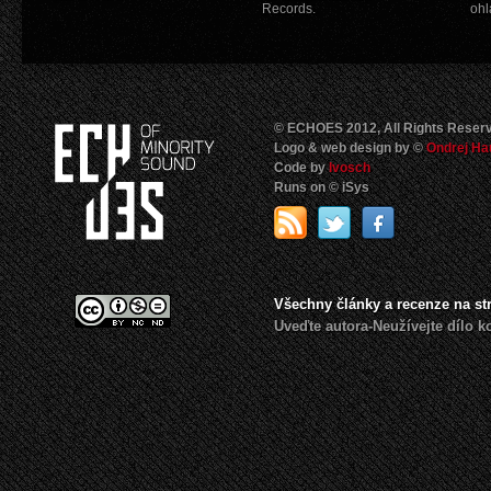
Records.
ohl
© ECHOES 2012, All Rights Reser
Logo & web design by ©
Ondrej Ha
Code by
Ivosch
Runs on © iSys
Všechny články a recenze na s
Uveďte autora-Neužívejte dílo 