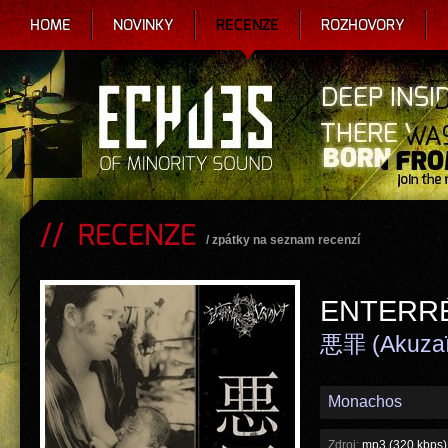
HOME
NOVINKY
RECENZE
ROZHOVORY
RECENZE
/
zpátky na seznam recenzí
ENTERRÉ
悪罪 (Akuzaï
Monachos
Zdroj:
mp3 (320 kbps)