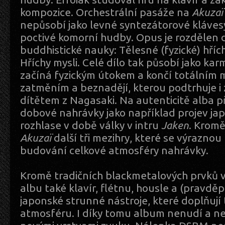
kompozice. Orchestrální pasáže na
Akuzaï
nepůsobí jako levné syntezátorové klávesy
poctivé komorní hudby. Opus je rozdělen d
buddhistické nauky: Tělesné (fyzické) hřích
Hříchy mysli. Celé dílo tak působí jako karm
začíná fyzickým útokem a končí totálním
zatměním a beznadějí, kterou podtrhuje i
dítětem z Nagasaki. Na autenticitě alba př
dobové nahrávky jako například projev ja
rozhlase v době války v intru
Jaken
. Kromě
Akuzaï
další tři mezihry, které se výraznou
budování celkové atmosféry nahrávky.
Kromě tradičních blackmetalových prvků v
albu také klavír, flétnu, housle a (pravděp
japonské strunné nástroje, které doplňují 
atmosféru. I díky tomu album nenudí a n