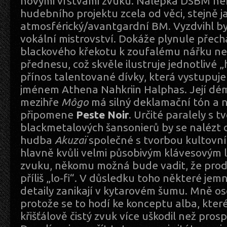
novými vrstvami zvuku. Nálepka DSBM nen
hudebního projektu zcela od věci, stejně 
atmosférický/avantgardní BM. Vyzdvihl byc
vokální mistrovství. Dokáže plynule přech
blackového křekotu k zoufalému nářku n
přednesu, což skvěle ilustruje jednotlivé „h
přínos talentované dívky, která vystupu
jménem Athena Nahkriin Halphas. Její dém
mezihře
Môgo
má silný deklamační tón a
připomene
Peste Noir
. Určité paralely s 
blackmetalových šansonierů by se nalézt d
hudba
Akuzaï
společné s tvorbou kultovn
hlavně kvůli velmi působivým klávesovým l
zvuku, někomu možná bude vadit, že produ
příliš „lo-fi“. V důsledku toho některé jem
detaily zanikají v kytarovém šumu. Mně o
protože se to hodí ke konceptu alba, kte
křišťálově čistý zvuk více uškodil než prosp