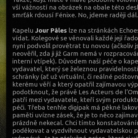
vší vážností na obrázek na obale této desk
smrťák rdousí Fénixe. No, jdeme raději dá
Kapelu
Jour Pâles
lze na stránkách Echoe
vídat. Kolegové se věnovali každé její řado
nyní podvolil provětrat tu novou (ačkoliv 
neověřil, zda ji již Garm nemá v rozpracová
interní vtípek). Důvodem naší péče o kapel
vydavatel, který se železnou pravidelnost
schránky (ať už virtuální, či reálné poštov
kterému věří a který opatřil zajímavou vý
podotknout, že právě Les Acteurs de l’O
patří mezi vydavatele, kteří svým produkt
péči. Třeba tenhle digipak má pěkné lakov
paměti uvízne zásek, že je to něco zajímav
prázdně nekecal. Chci tímto konstatování
poděkovat a vyzdvihnout vydavatelskou p