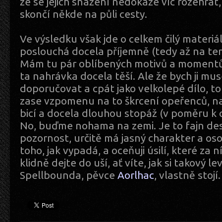
že se jejich snažení nedokáže víc rozehrát,
skončí někde na půli cesty.
Ve výsledku však jde o celkem čilý materiál
poslouchá docela příjemně (tedy až na ten
Mám tu pár oblíbených motivů a momentů
ta nahrávka docela těší. Ale že bych ji m
doporučovat a cpát jako velkolepé dílo, to
zase vzpomenu na to škrcení opeřenců, n
bicí a docela dlouhou stopáž (v poměru k 
No, buďme nohama na zemi. Je to fajn desk
pozornost, určitě má jasný charakter a oso
toho, jak vypadá, a oceňuji úsilí, které za ní
klidně dejte do uší, ať víte, jak si takový l
Spellbounda, pěvce
Aorlhac
, vlastně stojí.