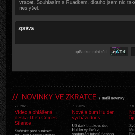
vracet. Souhlasím s Ruadkem, dlouho jsem nic tak
neslyšel.
opište kontrolní kód
NOVINKY VE ZKRATCE
/
další novinky
7.8.2026
7.8.2026
7.8
Video a ohlášená
Nové album Hulder
No
deska Then Comes
vychází dnes
říj
Silence
US dark-blackové duo
Své
Hulder vydává ve
Mot
Švédské post punkové
spolupráci labelů Season
říj