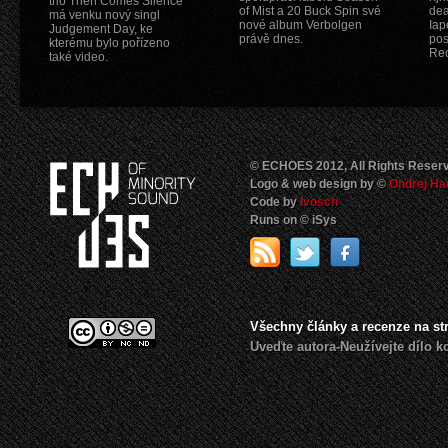
trio Then Comes Silence
of Mist a 20 Buck Spin své
dea
má venku nový singl
nové album Verbolgen
Iap
Judgement Day, ke
právě dnes.
pos
kterému bylo pořízeno
Rec
také video.
© ECHOES 2012, All Rights Reser
Logo & web design by ©
Ondrej Ha
Code by
Ivosch
Runs on © iSys
Všechny články a recenze na s
Uveďte autora-Neužívejte dílo 