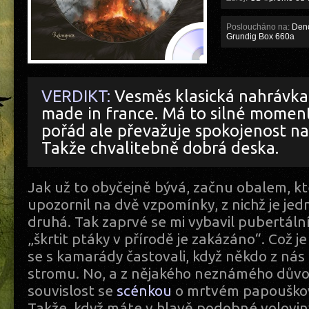
Posloucháno na:
Deno
Grundig Box 660a
VERDIKT:
Vesměs klasická nahrávka
made in france. Má to silné momenty
pořád ale převažuje spokojenost na
Takže chvalitebně dobrá deska.
Jak už to obyčejně bývá, začnu obalem, k
upozornil na dvě vzpomínky, z nichž je jed
druhá. Tak zaprvé se mi vybavil pubertální
„škrtit ptáky v přírodě je zakázáno“. Což j
se s kamarády častovali, když někdo z nás
stromu. No, a z nějakého neznámého důvodu
souvislost se
scénkou
o mrtvém papouškov
Takže, když máte v hlavě podobné volovin