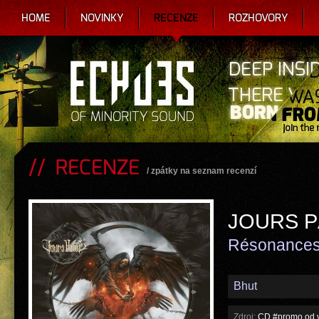
HOME
NOVINKY
RECENZE
ROZHOVORY
RECENZE
/
zpátky na seznam recenzí
JOURS P
Résonance
Bhut
Zdroj:
CD #promo od v