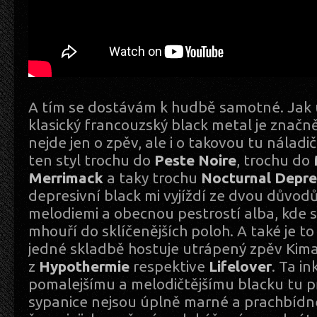
A tím se dostávám k hudbě samotné. Jak 
klasický francouzský black metal je značn
nejde jen o zpěv, ale i o takovou tu náladi
ten styl trochu do
Peste Noire
, trochu do
Merrimack
a taky trochu
Nocturnal Depre
depresivní black mi vyjíždí ze dvou důvodů
melodiemi a obecnou pestrostí alba, kde 
mhouří do sklíčenějších poloh. A také je to
jedné skladbě hostuje utrápený zpěv Kim
z
Hypothermie
respektive
Lifelover
. Ta in
pomalejšímu a melodičtějšímu blacku tu př
sypanice nejsou úplně marné a prachbídné.