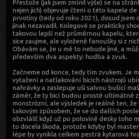
Přestože (jak jsem zmínil výše) se na strá
nejen jich) objevuje čtení o této kapele de 
prvotiny (tedy od roku 2021), dosud jsem 
jinak nezavadil. Kolegové se prakticky shod
takovou lepší než průměrnou kapelu, kter
sice zaujme, ale vyloženě fanoušky si z ni
Obávám se, že u mě to nebude jiné, a můž
především dva aspekty: hudba a zvuk.
Začneme od konce, tedy tím zvukem. Je mi 
vytažení a natlakování bicích nástrojů ub
nahrávky a zaslepuje uši salvou bušící maši
záměr, že ty bicí budou prostě ultimátně z
monstrózní, ale výsledek je reálně ten, že
takovým způsobem, že se do dalších posl
obzvlášť když už po polovině desky toho m
to docela škoda, protože kdyby byl master
lépe by vynikla celkem pestrá kytarová hra