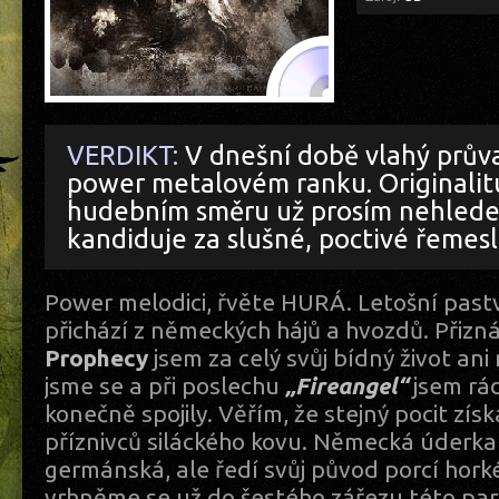
VERDIKT:
V dnešní době vlahý prův
power metalovém ranku. Originalit
hudebním směru už prosím nehlede
kandiduje za slušné, poctivé řemesl
Power melodici, řvěte HURÁ. Letošní past
přichází z německých hájů a hvozdů. Přizn
Prophecy
jsem za celý svůj bídný život ani
jsme se a při poslechu
„Fireangel“
jsem rád
konečně spojily. Věřím, že stejný pocit získ
příznivců siláckého kovu. Německá úderka 
germánská, ale ředí svůj původ porcí hork
vrhněme se už do šestého zářezu této part