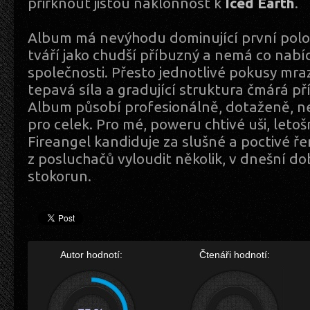
přiřknout jistou náklonnost k
Iced Earth
.
Album má nevýhodu dominující první polov
tváří jako chudší příbuzný a nemá co nab
společnosti. Přesto jednotlivé pokusy mrazí
tepavá síla a gradující struktura čmárá př
Album působí profesionálně, dotaženě, ne
pro celek. Pro mé, poweru chtivé uši, leto
Fireangel kandiduje za slušné a poctivé ř
z posluchačů vyloudit několik, v dnešní d
stokorun.
Autor hodnotí:
Čtenáři hodnotí: