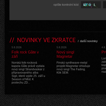
opište kontrolní kód
NOVINKY VE ZKRATCE
/
další novinky
5.8.2026
5.8.2026
4.8
Folk rock Gåte v
Nový singl
Pr
září
Magnetar
Lon
zal
Norská folk-rocková
Finský synthwave-metal
kap
kapela Gåte právě vydala
projekt Magnetar ohlašuje
prv
nový singl Strandvaskar z
nový singl The Fading.
na
připravovaného alba
Klik SEM.
Sigil, které vyjde 25. září u
Season of Mist. K
poslechu ZD...