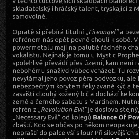
v těchto tuctovějších skladbách blahořeč
skladatelský i hráčský talent, tryskající z 
samovolně.
Opratě si přebírá titulní
„Fireangel“
a beze
refrénem nás opět pevně choulí k sobě. Vl
powermetalu mají na palubě řádného cha
vokalistu. Nejinak je tomu u Mystic Proph
spolehlivě převádí přes území, kam není
nebohému snaživci vůbec vcházet. Tu rozv
nevylámal jeho povoz péra podvozku, ale
nebezpečným korytem řeky zvané kýč a te
zasviští dlouhý kožený bič a dochází ke k
země a černého sabatu s Martinem. Nutn
refrén z
„Revolution Evil“
je doslova stejný
„Necessary Evil“ od kolegů
Balance Of Po
zbaští. Kdo se občas po někom neopakuje,
nepraští do palce vší silou? Při silovějšíc