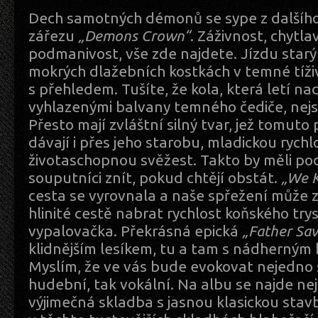
Dech samotných démonů se sype z dalšíh
zářezu
„Demons Crown“
. Záživnost, chytla
podmanivost, vše zde najdete. Jízdu sta
mokrých dlažebních kostkách v temné tíži
s přehledem. Tušíte, že kola, která letí n
vyhlazenými balvany temného čediče, nejs
Přesto mají zvláštní silný tvar, jež tomut
dávají i přes jeho starobu, mladickou rychl
životaschopnou svěžest. Takto by měli pod
souputníci znít, pokud chtějí obstát.
„We Ki
cesta se vyrovnala a naše spřežení může 
hlinité cestě nabrat rychlost koňského try
vypalovačka. Překrásná epická
„Father Sa
klidnějším lesíkem, tu a tam s nádherný
Myslím, že ve vás bude evokovat nejedno s
hudební, tak vokální. Na albu se najde nej
výjimečná skladba s jasnou klasickou stavb