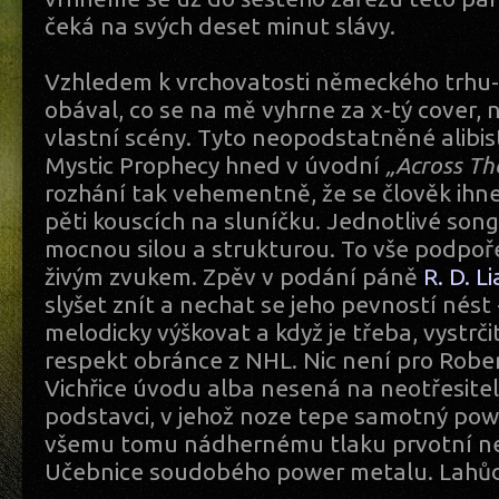
čeká na svých deset minut slávy.
Vzhledem k vrchovatosti německého trhu-
obával, co se na mě vyhrne za x-tý cover,
vlastní scény. Tyto neopodstatněné alibi
Mystic Prophecy hned v úvodní
„Across Th
rozhání tak vehementně, že se člověk ihne
pěti kouscích na sluníčku. Jednotlivé song
mocnou silou a strukturou. To vše podpoře
živým zvukem. Zpěv v podání páně
R. D. L
slyšet znít a nechat se jeho pevností nést 
melodicky výškovat a když je třeba, vystrči
respekt obránce z NHL. Nic není pro Robe
Vichřice úvodu alba nesená na neotřesit
podstavci, v jehož noze tepe samotný powe
všemu tomu nádhernému tlaku prvotní ne
Učebnice soudobého power metalu. Lahůdk