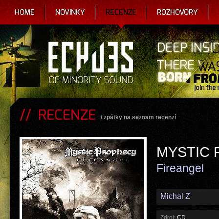
HOME
NOVINKY
RECENZE
ROZHOVORY
RECENZE
/
zpátky na seznam recenzí
MYSTIC
Fireangel
Michal Z
Zdroj:
CD