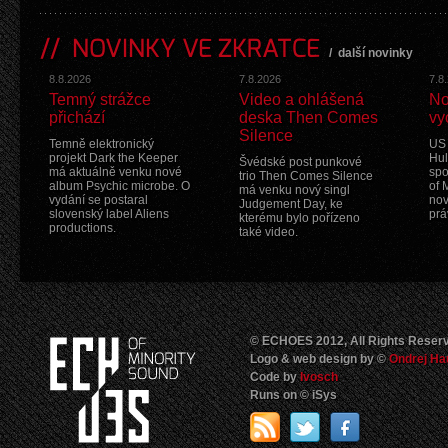
NOVINKY VE ZKRATCE
/
další novinky
8.8.2026
7.8.2026
7.8
Temný strážce
Video a ohlášená
No
přichází
deska Then Comes
vy
Silence
Temně elektronický
US 
projekt Dark the Keeper
Hul
Švédské post punkové
má aktuálně venku nové
spo
trio Then Comes Silence
album Psychic microbe. O
of 
má venku nový singl
vydání se postaral
nov
Judgement Day, ke
slovenský label Aliens
prá
kterému bylo pořízeno
productions.
také video.
© ECHOES 2012, All Rights Reser
Logo & web design by ©
Ondrej Ha
Code by
Ivosch
Runs on © iSys