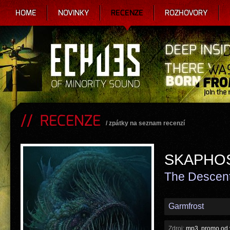
HOME
NOVINKY
RECENZE
ROZHOVORY
RECENZE
/
zpátky na seznam recenzí
SKAPHO
The Descen
Garmfrost
Zdroj:
mp3, promo od 