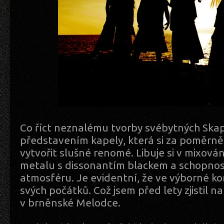
Co říct neznalému tvorby svébytných Ska
představením kapely, která si za poměrně 
vytvořit slušné renomé. Libuje si v mixov
metalu s dissonantím blackem a schopností
atmosféru. Je evidentní, že ve výborné kon
svých počátků. Což jsem před lety zjistil na
v brněnské Melodce.