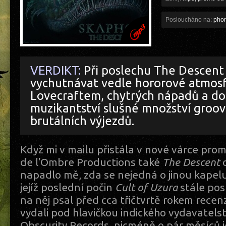
Posloucháno na:
phone
VERDIKT:
Při poslechu The Descen
vychutnávat vedle hororové atmosf
Lovecraftem, chytrých nápadů a d
muzikantství slušné množství groov
brutálních výjezdů.
Když mi v mailu přistála v nové várce pro
de l'Ombre Productions také
The Descent
napadlo mě, zda se nejedná o jinou kapel
jejíž poslední počin
Cult of Uzura
stále pos
na něj psal před cca třičtvrtě rokem recen
vydali pod hlavičkou indického vydavatels
Obscurity Records, nicméně o pár měsíců je 