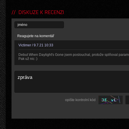
DISKUZE K RECENZI
Reagujete na komentář
Victimer / 9.7.21 10:33
Debut When Daylight's Gone jsem poslouchal, protože splňoval paramet
Pak už nic :)
opište kontrolní kód