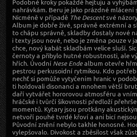
Podobné kroky pokaždé hejtuju a vyhýb
nahrávkám. Beru je jako prázdné mlácení 
Nicméně v případě
The Descent
své názory 
Album je dobře živé, správně extrémní a sk
to chápu správně, skladby dostaly nové n
i texty jsou nové, nebo je změna pouze v jaz
chce, nový kabát skladbám velice sluší. Si
černoty a přibylo hutné robustnosti, ale vý
hřích. Úvodní
Nese Ende
album otevře hřm
pestrou perkusoidní rytmikou. Kdo potřebu
nechť si pomůže vytyčením hranic v podo
ti holdovali disonanci a mnohem větší brut
daří vytvářet hororovou atmosféru a vní
hráčské i tvůrčí šikovnosti předloží přehrš
momentů. Kytary jsou protkány akustickým
netvoří pouhé tvrdé křoví a ani bicí nejso
Původní znění nebylo takhle honosné. Ho
vylepšovalo. Divokost a zběsilost však zůs