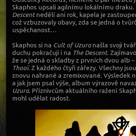
Skaphos upsali agilnímu lokálnímu draku.
Descent
nedělí ani rok, kapela je zastoup
což vzbuzovaly obavy, zda se jedná o tvůrčí
uspěchanost…
Skaphos si na
Cult of Uzura
našla svoji tvá
duchu pokračují i na
The Descent
. Zajímavo
že se jedná o skladby z prvních dvou alb –
Thooï
. Z každého čtyři zářezy. Všechny js
znovu nahrané a zremixované. Výsledek n
a jak jsem psal výše, album výrazově nava
Uzura
. Příznivcům aktuálního ražení Skap
mohl udělat radost.