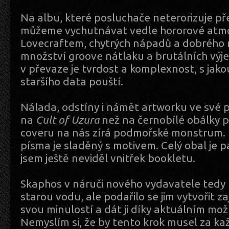
Na albu, které posluchače neterorizuje p
můžeme vychutnávat vedle hororové atmo
Lovecraftem, chytrých nápadů a dobrého 
množství groove nátlaku a brutálních výj
v převaze je tvrdost a komplexnost, s jak
staršího data pouští.
Nálada, odstíny i námět artworku ve své 
na
Cult of Uzura
než na černobílé obálky pr
coveru na nás zírá podmořské monstrum. L
písma je sladěný s motivem. Celý obal je p
jsem ještě neviděl vnitřek bookletu.
Skaphos v náruči nového vydavatele tedy
starou vodu, ale podařilo se jim vytvořit 
svou minulostí a dát ji díky aktuálním mo
Nemyslím si, že by tento krok musel za k