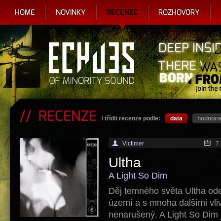
HOME
NOVINKY
RECENZE
ROZHOVORY
RECENZE
/ třídit recenze podle:
data
hodnoce
Victimer
7
Ultha
A Light So Dim
Děj temného světa Ultha od
území a s mnoha dalšími vli
nenarušený. A Light So Dim 