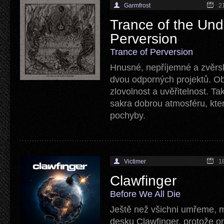
Garmfrost
2
Trance of the Un
Perversion
Trance of Perversion
Hnusné, nepříjemné a zvěrs
dvou odporných projektů. Ob
zlovolnost a uvěřitelnost. Ta
sakra dobrou atmosféru, kter
pochyby.
Victimer
1
Clawfinger
Before We All Die
Ještě než všichni umřeme, m
desku Clawfinger, protože on