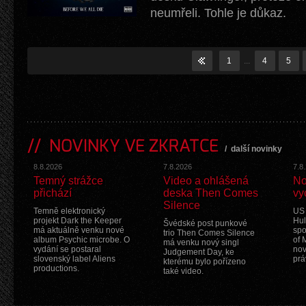
neumřeli. Tohle je důkaz.
1
...
4
5
NOVINKY VE ZKRATCE
/
další novinky
8.8.2026
7.8.2026
7.8
Temný strážce
Video a ohlášená
No
přichází
deska Then Comes
vy
Silence
Temně elektronický
US 
projekt Dark the Keeper
Hul
Švédské post punkové
má aktuálně venku nové
spo
trio Then Comes Silence
album Psychic microbe. O
of 
má venku nový singl
vydání se postaral
nov
Judgement Day, ke
slovenský label Aliens
prá
kterému bylo pořízeno
productions.
také video.