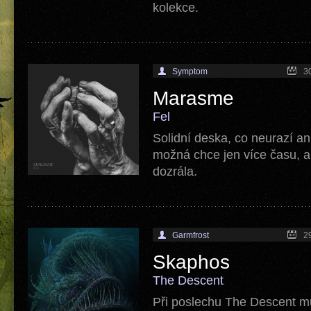
kolekce.
Symptom
3
Marasme
Fel
Solidní deska, co neurazí a
možná chce jen více času, a
dozrála.
Garmfrost
2
Skaphos
The Descent
Při poslechu The Descent 