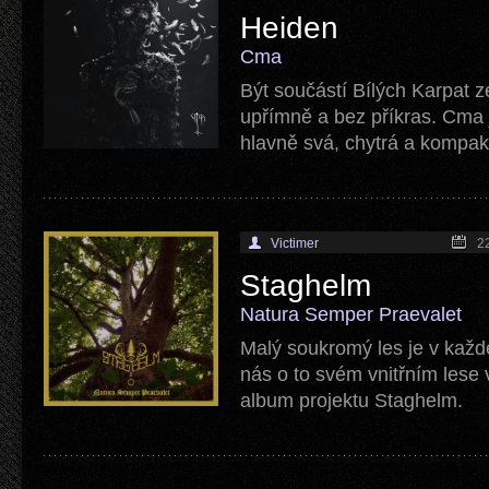
Heiden
Cma
Být součástí Bílých Karpat zev
upřímně a bez příkras. Cma 
hlavně svá, chytrá a kompak
Victimer
2
Staghelm
Natura Semper Praevalet
Malý soukromý les je v každ
nás o to svém vnitřním lese 
album projektu Staghelm.