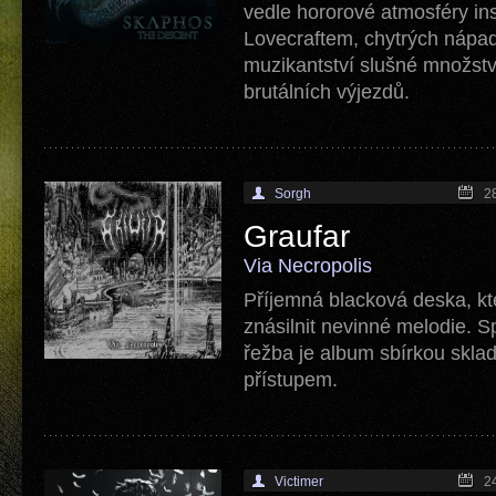
vedle hororové atmosféry in
Lovecraftem, chytrých nápa
muzikantství slušné množstv
brutálních výjezdů.
Sorgh
2
Graufar
Via Necropolis
Příjemná blacková deska, kt
znásilnit nevinné melodie. 
řežba je album sbírkou skla
přístupem.
Victimer
2