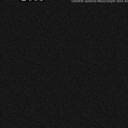
Uveďte autora-Neužívejte dílo 