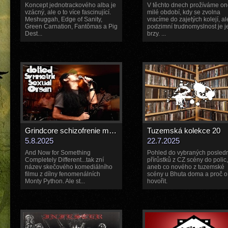
Koncept jednotrackového alba je
V těchto dnech prožíváme o
vzácný, ale o to více fascinující.
milé období, kdy se zvolna
Meshuggah, Edge of Sanity,
vracíme do zajetých kolejí, al
Green Carnation, Fantômas a Pig
podzimní trudnomyslnost je j
Dest...
brzy. ...
Grindcore schizofrenie made in Japan: C.S.S.O.
Tuzemská kolekce 20
5.8.2025
22.7.2025
And Now for Something
Pohled do vybraných posled
Completely Different...tak zní
přírůstků z CZ scény do polic,
název skečového komediálního
aneb co nového z tuzemské
filmu z dílny fenomenálních
scény u Bhuta doma a proč o
Monty Python. Ale st...
hovořit.