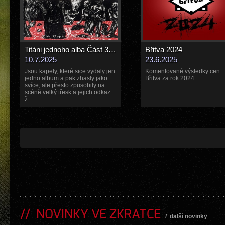
Titáni jednoho alba Část 3. - death
Břitva 2024
10.7.2025
23.6.2025
Jsou kapely, které sice vydaly jen
Komentované výsledky cen
jedno album a pak zhasly jako
Břitva za rok 2024
svíce, ale přesto způsobily na
scéně velký třesk a jejich odkaz
ž...
NOVINKY VE ZKRATCE
/
další novinky