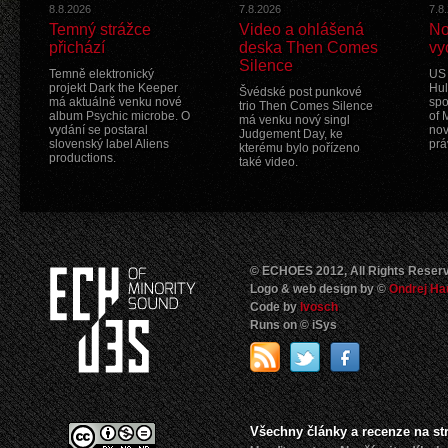
8.8.2026
7.8.2026
7.8
Temný strážce
Video a ohlášená
No
přichází
deska Then Comes
vy
Silence
Temně elektronický
US 
projekt Dark the Keeper
Hul
Švédské post punkové
má aktuálně venku nové
spo
trio Then Comes Silence
album Psychic microbe. O
of 
má venku nový singl
vydání se postaral
nov
Judgement Day, ke
slovenský label Aliens
prá
kterému bylo pořízeno
productions.
také video.
© ECHOES 2012, All Rights Reser
Logo & web design by ©
Ondrej Ha
Code by
Ivosch
Runs on © iSys
Všechny články a recenze na s