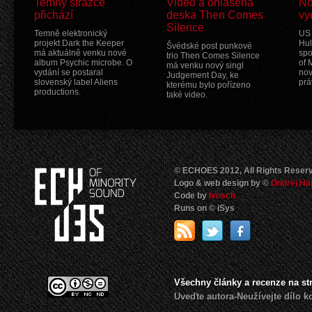
Temný strážce
Video a ohlášená
No
přichází
deska Then Comes
vy
Silence
Temně elektronický
US 
projekt Dark the Keeper
Hul
Švédské post punkové
má aktuálně venku nové
spo
trio Then Comes Silence
album Psychic microbe. O
of 
má venku nový singl
vydání se postaral
nov
Judgement Day, ke
slovenský label Aliens
prá
kterému bylo pořízeno
productions.
také video.
© ECHOES 2012, All Rights Reser
Logo & web design by ©
Ondrej Ha
Code by
Ivosch
Runs on © iSys
Všechny články a recenze na s
Uveďte autora-Neužívejte dílo 