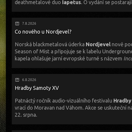
deathmetalové duo
Iapetus
. O vydání se postaraj
A dál? Třeba zde ---> Bandcamp
TADY
// Facebook
TADY
K hlavním členům Matthewovi Ceramimu a Jordanu Navarrovi se na alb
Erni z Eluveitie a několik významných hostujících hudebníků, včetně b
7.8.2026
Smitha (Invent Animate), kytaristy Benjiho Bareta (Ne Obliviscaris) a 
Co nového u Nordjevel?
(Caelestra).
...The Mother Void je příběhem matky a syna, o lidstvu a vesmíru, o pocitu 
Norská blackmetalová úderka
Nordjevel
nově pod
určeném ke zničení. Je to konceptuální nahrávka určená k vstřebání v celku
Season of Mist a připojuje se k labelu Underground
napětí mezi smrtelnou existencí a nesmrtelným prostorem...
kapela ohlašuje jarní evropské turné s názvem
Inc
Tohle tour se uskuteční od 24. března do 4. dubna a ČR (pravděpodobn
doprovodí kapely Svarttjern, Malphas a Unviâr.
6.8.2026
Hradby Samoty XV
Další info:
Bandcamp
ZDE
// Facebook
ZDE
// naše starší recenze - klik
SEM
Patnáctý ročník audio-vizuálního festivalu
Hradby
vrací do Moravan nad Váhom. Akce se uskuteční n
22. srpna.
Letos se festival uskuteční v období, které není pro nezávislou kultur