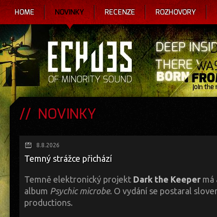
HOME
NOVINKY
RECENZE
ROZHOVORY
NOVINKY
8.8.2026
Temný strážce přichází
Temně elektronický projekt
Dark the Keeper
má 
album
Psychic microbe
. O vydání se postaral slove
productions.