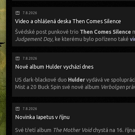
Alexander Borsov je producent a hudebník mnoha tváří a hudebních p
charakteristický styl se dříve projevoval v hutných, komplexních kompoz
7.8.2026
sekvence a industriální bloky s kombinací pomalých rytmů a analogovýc
Video a ohlášená deska Then Comes Silence
energické rytmy, melancholické atmosféry a drtivé zvukové bloky se o
příbězích z podsvětí. Je to hudba připomínající silnou filmovou hudbu n
Švédské post punkové trio
Then Comes Silence
m
nich nabízí hlubší ponor do vaší roztříštěné mysli?
Judgement Day
, ke kterému bylo pořízeno také
v
K sehnání a poslechu
ZDE
.
Je to první singl z jejich nového studiového alba
Requiem Ballroom
, kte
Metropolis Records.
7.8.2026
Nové album Hulder vychází dnes
US dark-blackové duo
Hulder
vydává ve spolupráci
Mist a 20 Buck Spin své nové album
Verbolgen
prá
...během devíti skladeb album plynule putuje třemi světy, než se vydá vpřed, 
7.8.2026
Hulder jsou sice duo, ale také s hosty.
Verbolgen
je třetím albem Hulder
Novinka Iapetus v říjnu
přivítá Necreona také jako lídra, což je status, který se v tvůrčím proces
Keld hraje na niněru, další kytary a klávesy, přičemž bicí velení je děle
rámci seznamu skladeb). Pak je tu ještě Ianuaria, ta má na starosti flét
Své třetí album
The Mother Void
chystá na 16. říjn