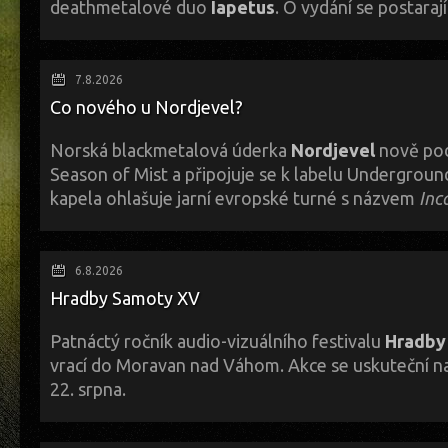
deathmetalové duo
Iapetus
. O vydání se postaraj
A dál? Třeba zde ---> Bandcamp
TADY
// Facebook
TADY
K hlavním členům Matthewovi Ceramimu a Jordanu Navarrovi se na alb
Erni z Eluveitie a několik významných hostujících hudebníků, včetně b
7.8.2026
Smitha (Invent Animate), kytaristy Benjiho Bareta (Ne Obliviscaris) a 
Co nového u Nordjevel?
(Caelestra).
...The Mother Void je příběhem matky a syna, o lidstvu a vesmíru, o pocitu 
Norská blackmetalová úderka
Nordjevel
nově pod
určeném ke zničení. Je to konceptuální nahrávka určená k vstřebání v celku
Season of Mist a připojuje se k labelu Underground
napětí mezi smrtelnou existencí a nesmrtelným prostorem...
kapela ohlašuje jarní evropské turné s názvem
Inc
Tohle tour se uskuteční od 24. března do 4. dubna a ČR (pravděpodobn
doprovodí kapely Svarttjern, Malphas a Unviâr.
6.8.2026
Hradby Samoty XV
Další info:
Bandcamp
ZDE
// Facebook
ZDE
// naše starší recenze - klik
SEM
Patnáctý ročník audio-vizuálního festivalu
Hradby
vrací do Moravan nad Váhom. Akce se uskuteční n
22. srpna.
Letos se festival uskuteční v období, které není pro nezávislou kultur