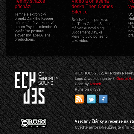
Temný strážce
Video a ohlášená
No
přichází
deska Then Comes
vy
Silence
Temně elektronický
US 
projekt Dark the Keeper
Hul
Švédské post punkové
má aktuálně venku nové
spo
trio Then Comes Silence
album Psychic microbe. O
of 
má venku nový singl
vydání se postaral
nov
Judgement Day, ke
slovenský label Aliens
prá
kterému bylo pořízeno
productions.
také video.
© ECHOES 2012, All Rights Reser
Logo & web design by ©
Ondrej Ha
Code by
Ivosch
Runs on © iSys
Všechny články a recenze na s
Uveďte autora-Neužívejte dílo 