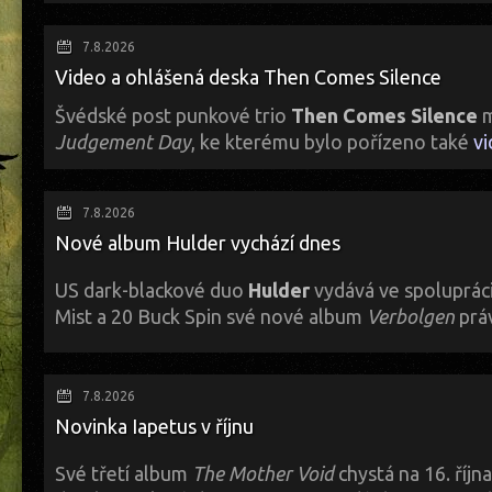
Alexander Borsov je producent a hudebník mnoha tváří a hudebních p
charakteristický styl se dříve projevoval v hutných, komplexních kompoz
7.8.2026
sekvence a industriální bloky s kombinací pomalých rytmů a analogovýc
Video a ohlášená deska Then Comes Silence
energické rytmy, melancholické atmosféry a drtivé zvukové bloky se o
příbězích z podsvětí. Je to hudba připomínající silnou filmovou hudbu n
Švédské post punkové trio
Then Comes Silence
m
nich nabízí hlubší ponor do vaší roztříštěné mysli?
Judgement Day
, ke kterému bylo pořízeno také
v
K sehnání a poslechu
ZDE
.
Je to první singl z jejich nového studiového alba
Requiem Ballroom
, kte
Metropolis Records.
7.8.2026
Nové album Hulder vychází dnes
US dark-blackové duo
Hulder
vydává ve spolupráci
Mist a 20 Buck Spin své nové album
Verbolgen
prá
...během devíti skladeb album plynule putuje třemi světy, než se vydá vpřed, 
7.8.2026
Hulder jsou sice duo, ale také s hosty.
Verbolgen
je třetím albem Hulder
Novinka Iapetus v říjnu
přivítá Necreona také jako lídra, což je status, který se v tvůrčím proces
Keld hraje na niněru, další kytary a klávesy, přičemž bicí velení je děle
rámci seznamu skladeb). Pak je tu ještě Ianuaria, ta má na starosti flét
Své třetí album
The Mother Void
chystá na 16. říjn