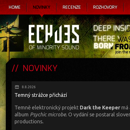
HOME
NOVINKY
RECENZE
ROZHOVORY
NOVINKY
8.8.2026
Temný strážce přichází
Temně elektronický projekt
Dark the Keeper
má 
album
Psychic microbe
. O vydání se postaral slove
productions.