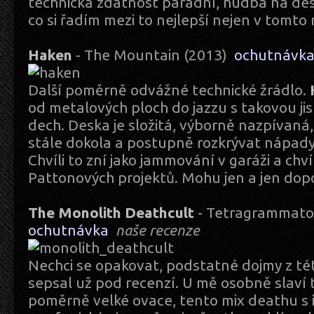
technická zdatnost parádní, hudba na des
co si řadím mezi to nejlepší nejen v tomto 
Haken
- The Mountain (2013)
ochutnávk
Další poměrně odvážné technické žrádlo.
od metalových ploch do jazzu s takovou jis
dech. Deska je složitá, výborně nazpívaná
stále dokola a postupně rozkrývat nápady,
Chvíli to zní jako jammování v garáži a chví
Pattonových projektů. Mohu jen a jen dopo
The Monolith Deathcult
- Tetragrammato
ochutnávka
naše recenze
Nechci se opakovat, podstatné dojmy z té
sepsal už pod recenzí. U mě osobně slaví
poměrně velké ovace, tento mix deathu s 