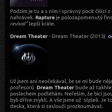
Podzim je tu a s ním i správný pocit čišící 
nahrávek.
Rapture
je polozapomenutý fin
revival”
lepší krále.
Dream Theater
- Dream Theater (2013)
o
Už jsem ani neočekával, že se mi bude ně
profesorů
Dream Theater
bude až takhle 
poslechem podléhám. Neřeším, že bicí jsou
byli dříve zvyklí. A vše jsme už slyšeli. Je
deska, která si zaslouží prozkoumávat.