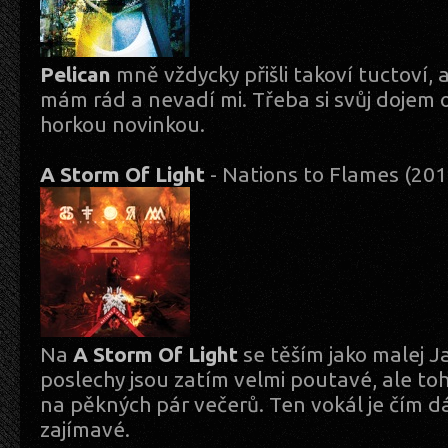
Pelican
mně vždycky přišli takoví tuctoví, 
mám rád a nevadí mi. Třeba si svůj dojem
horkou novinkou.
A Storm Of Light
- Nations to Flames (20
Na
A Storm Of Light
se těším jako malej J
poslechy jsou zatím velmi poutavé, ale to
na pěkných pár večerů. Ten vokál je čím d
zajímavé.