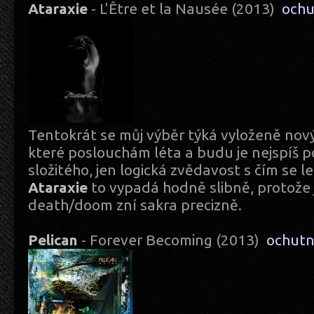
Ataraxie
- L'Être et la Nausée (2013)
ochu
Tentokrát se můj výběr týká vyloženě nov
které poslouchám léta a budu je nejspíš po
složitého, jen logická zvědavost s čím se let
Ataraxie
to vypadá hodně slibně, protože j
death/doom zní sakra precizně.
Pelican
- Forever Becoming (2013)
ochut