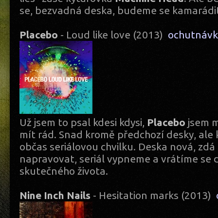
se, bezvadná deska, budeme se kamarádit
Placebo
- Loud like love (2013)
ochutnáv
Už jsem to psal kdesi kdysi,
Placebo
jsem m
mít rád. Snad kromě předchozí desky, ale
občas seriálovou chvilku. Deska nová, zdá
napravovat, seriál vypneme a vrátíme se 
skutečného života.
Nine Inch Nails
- Hesitation marks (2013)