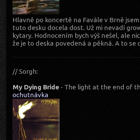
Hlavně po koncertě na Favále v Brně jsem 
tuto desku docela dost. Už mi nevadí grow
kytary. Hodnocením bych výš nešel, ale ni
že je to deska povedená a pěkná. A to se c
// Sorgh:
My Dying Bride
- The light at the end of 
ochutnávka