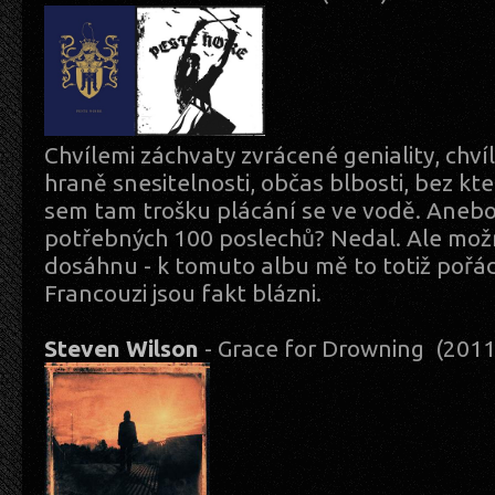
Chvílemi záchvaty zvrácené geniality, chvíl
hraně snesitelnosti, občas blbosti, bez kter
sem tam trošku plácání se ve vodě. Aneb
potřebných 100 poslechů? Nedal. Ale mož
dosáhnu - k tomuto albu mě to totiž pořá
Francouzi jsou fakt blázni.
Steven Wilson
- Grace for Drowning (201