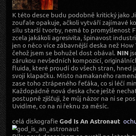
K této desce budu podobně kritický jako Ji
zoufale opakuje, ačkoli vytváří zajímavé 
sílu starší tvorby, nemá to promyšlenost F
zcela jakákoli agresivita, špinavost industr
jen o něco více zábavnější deska než How 
čehož jsem se bohužel dost obával.
NIN
js
zárukou nevšedních kompozicí, originální
fluida, které proudí do všech stran, hned 
svojí klapačku. Místo namakaného ramená
zase toho ztrápeného feťáka, co si léčí m
Každopádně nová deska chce ještě nechat
postupně zjišťuji, že můj názor na ni se p
Uvidíme, co na ni řeknu za měsíc.
celá diskografie
God Is An Astronaut
och