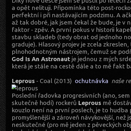
Díky nové desce jsem se pustil po letech
a opět nelituji. Připomínka této post-rocko
perfektní i při nastávajícím podzimu. A ač
až tak dobré, jak jsem čekal že bude, je v
faktor - zpěv. A první pokus v historii kapel
stavbu skladeb (tedy obrat od jednoho no
graduje). Hlasový projev je zcela zkreslen,
plnohodnotným nástrojem, čemuž se podřiz
God Is An Astronaut
je jednou z mých srde
která je stále na cestě dále a to mě fakt b
Leprous
- Coal (2013)
ochutnávka
naše r
Poslední řadovka progresivních (ano, sem
skutečně hodí) rockerů
Leprous
mě dostáv
kouzlo není na první poslech, je to hudba
promyšlenější a zároveň návykovější, než j
neskutečné (pro mě jeden z pěveckých obj