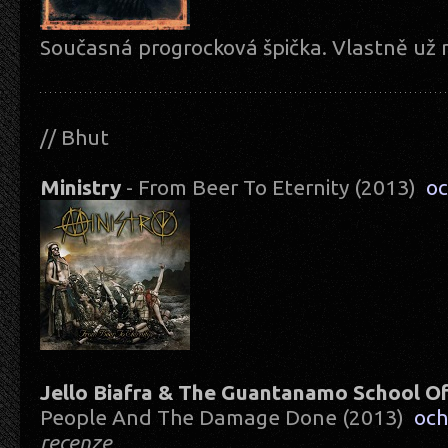
Současná progrocková špička. Vlastně už n
// Bhut
Ministry
- From Beer To Eternity (2013)
o
Jello Biafra & The Guantanamo School O
People And The Damage Done (2013)
oc
recenze