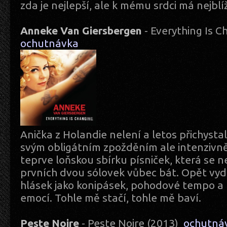
zda je nejlepší, ale k mému srdci má nejblí
Anneke Van Giersbergen
- Everything Is 
ochutnávka
Anička z Holandie nelení a letos přichystal
svým obligátním zpožděním ale intenziv
teprve loňskou sbírku písniček, která se
prvních dvou sólovek vůbec bát. Opět vyd
hlásek jako konipásek, pohodové tempo a 
emocí. Tohle mě stačí, tohle mě baví.
Peste Noire
- Peste Noire (2013)
ochutná