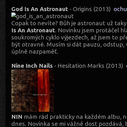
God Is An Astronaut
- Origins (2013)
ochu
Copak to nevíte? Bůh je astronaut už tak
Is An Astronaut
. Novinku jsem protáčel hl
soukromých cyklo výjezdech, až jsem to př
být otravné. Musím si dát pauzu, odstup,
úplně nazpaměť.
Nine Inch Nails
- Hesitation Marks (2013)
NIN
mám rád prakticky na každém albu, ne
dnes. Novinka se mi vážně dost pozdává, 