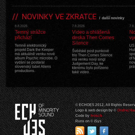
NOVINKY VE ZKRATCE
/
další novinky
8.8.2026
7.8.2026
7.8
Temný strážce
Video a ohlášená
No
přichází
deska Then Comes
vy
Silence
Temně elektronický
US 
projekt Dark the Keeper
Hul
Švédské post punkové
má aktuálně venku nové
spo
trio Then Comes Silence
album Psychic microbe. O
of 
má venku nový singl
vydání se postaral
nov
Judgement Day, ke
slovenský label Aliens
prá
kterému bylo pořízeno
productions.
také video.
© ECHOES 2012, All Rights Reser
Logo & web design by ©
Ondrej Ha
Code by
Ivosch
Runs on © iSys