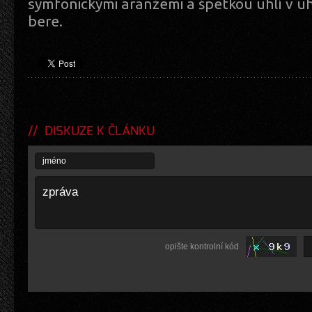
symfonickými aranžemi a špetkou uhlí v u
bere.
DISKUZE K ČLÁNKU
opište kontrolní kód