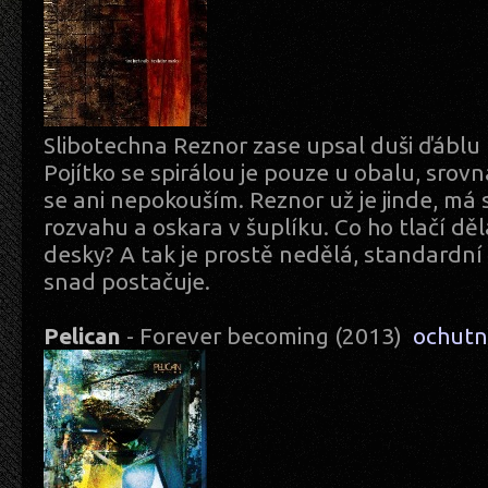
Slibotechna Reznor zase upsal duši ďáblu
Pojítko se spirálou je pouze u obalu, srovn
se ani nepokouším. Reznor už je jinde, má 
rozvahu a oskara v šuplíku. Co ho tlačí d
desky? A tak je prostě nedělá, standardní
snad postačuje.
Pelican
- Forever becoming (2013)
ochutn