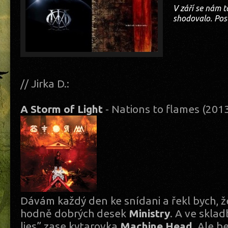
V září se nám t
shodovalo. Pos
// Jirka D.:
A Storm of Light
- Nations to flames (20
Dávám každý den ke snídani a řekl bych, že
hodně dobrých desek
Ministry
. A ve sklad
lies” zase kytarovka
Machine Head
. Ale b