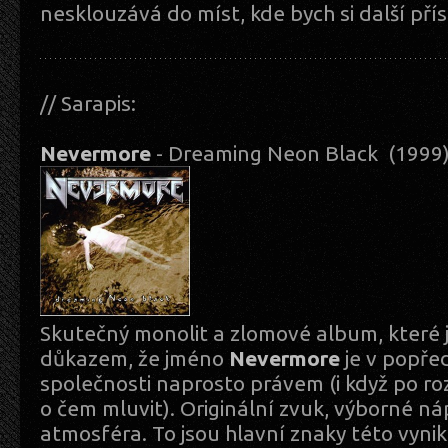
nesklouzává do míst, kde bych si další pří
// Sarapis:
Nevermore
- Dreaming Neon Black (199
Skutečný monolit a zlomové album, které
důkazem, že jméno
Nevermore
je v popře
společnosti naprosto právem (i když po r
o čem mluvit). Originální zvuk, výborné ná
atmosféra. To jsou hlavní znaky této vynik