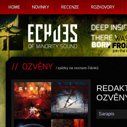
HOME
NOVINKY
RECENZE
ROZHOVORY
OZVĚNY
/
zpátky na seznam článků
REDAK
OZVĚNY
Sarapis