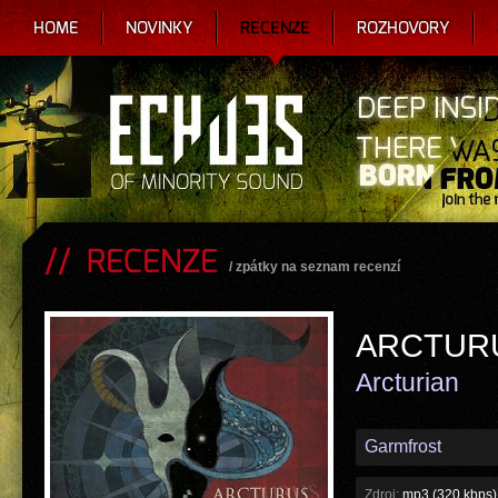
HOME
NOVINKY
RECENZE
ROZHOVORY
RECENZE
/
zpátky na seznam recenzí
ARCTUR
Arcturian
Garmfrost
Zdroj:
mp3 (320 kbps)