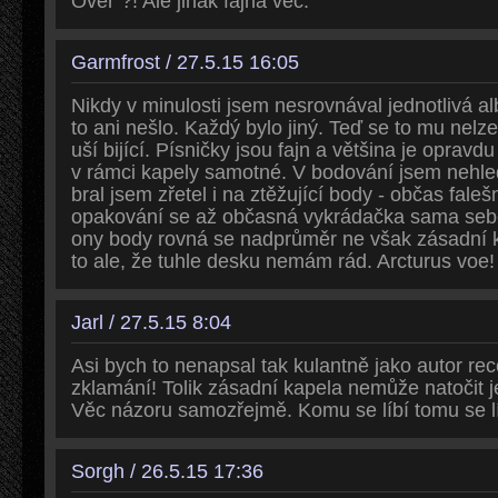
Over"?! Ale jinak fajná věc.
Garmfrost / 27.5.15 16:05
Nikdy v minulosti jsem nesrovnával jednotlivá al
to ani nešlo. Každý bylo jiný. Teď se to mu nelz
uší bijící. Písničky jsou fajn a většina je opravdu
v rámci kapely samotné. V bodování jsem nehleděl
bral jsem zřetel i na ztěžující body - občas fale
opakování se až občasná vykrádačka sama seb
ony body rovná se nadprůměr ne však zásadní
to ale, že tuhle desku nemám rád. Arcturus voe!
Jarl / 27.5.15 8:04
Asi bych to nenapsal tak kulantně jako autor rec
zklamání! Tolik zásadní kapela nemůže natočit 
Věc názoru samozřejmě. Komu se líbí tomu se lí
Sorgh / 26.5.15 17:36