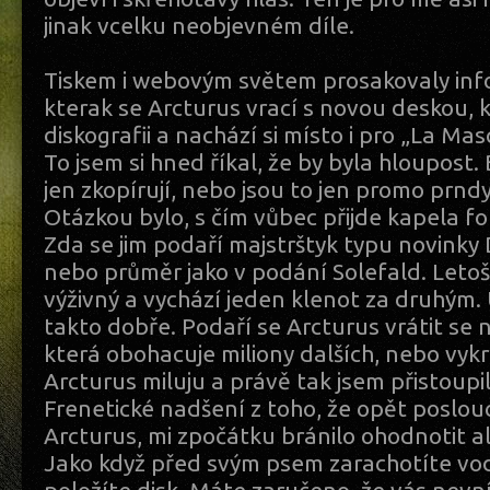
jinak vcelku neobjevném díle.
Tiskem i webovým světem prosakovaly inf
kterak se Arcturus vrací s novou deskou, k
diskografii a nachází si místo i pro „La Ma
To jsem si hned říkal, že by byla hloupost
jen zkopírují, nebo jsou to jen promo prndy.
Otázkou bylo, s čím vůbec přijde kapela f
Zda se jim podaří majstrštyk typu novink
nebo průměr jako v podání Solefald. Leto
výživný a vychází jeden klenot za druhým.
takto dobře. Podaří se Arcturus vrátit se 
která obohacuje miliony dalších, nebo vyk
Arcturus miluju a právě tak jsem přistoupil 
Frenetické nadšení z toho, že opět posl
Arcturus, mi zpočátku bránilo ohodnotit a
Jako když před svým psem zarachotíte vo