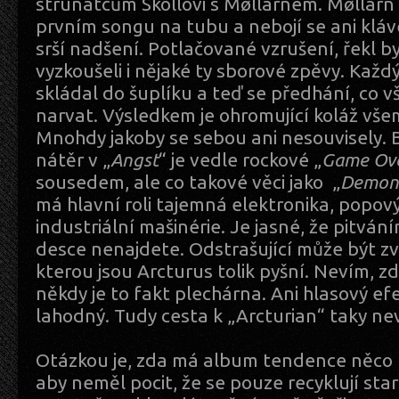
strunatcům Skollovi s Møllarnem. Møllarn s
prvním songu na tubu a nebojí se ani kláv
srší nadšení. Potlačované vzrušení, řekl byc
vyzkoušeli i nějaké ty sborové zpěvy. Kaž
skládal do šuplíku a teď se předhání, co v
narvat. Výsledkem je ohromující koláž všem
Mnohdy jakoby se sebou ani nesouvisely. 
nátěr v „
Angst
“ je vedle rockové „
Game Ov
sousedem, ale co takové věci jako „
Demon
má hlavní roli tajemná elektronika, popový
industriální mašinérie. Je jasné, že pitvání
desce nenajdete. Odstrašující může být zv
kterou jsou Arcturus tolik pyšní. Nevím, zd
někdy je to fakt plechárna. Ani hlasový ef
lahodný. Tudy cesta k „Arcturian“ taky ne
Otázkou je, zda má album tendence něco 
aby neměl pocit, že se pouze recyklují sta