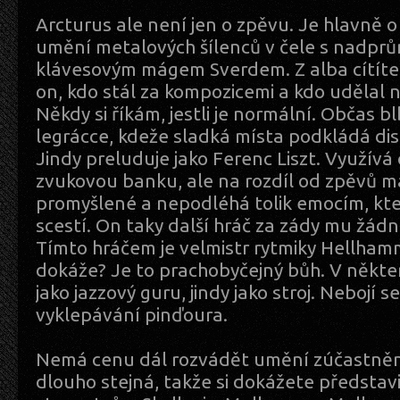
Arcturus ale není jen o zpěvu. Je hlavně
umění metalových šílenců v čele s nadp
klávesovým mágem Sverdem. Z alba cítíte,
on, kdo stál za kompozicemi a kdo udělal n
Někdy si říkám, jestli je normální. Občas 
legrácce, kdeže sladká místa podkládá di
Jindy preluduje jako Ferenc Liszt. Využív
zvukovou banku, ale na rozdíl od zpěvů m
promyšlené a nepodléhá tolik emocím, kter
scestí. On taky další hráč za zády mu žád
Tímto hráčem je velmistr rytmiky Hellham
dokáže? Je to prachobyčejný bůh. V někte
jako jazzový guru, jindy jako stroj. Nebojí 
vyklepávání pinďoura.
Nemá cenu dál rozvádět umění zúčastněný
dlouho stejná, takže si dokážete představit