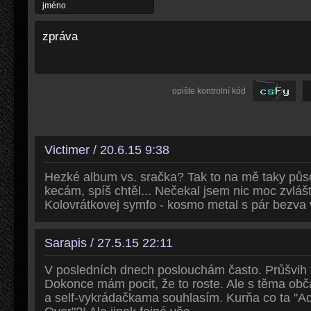
opište kontrolní kód
Victimer / 20.6.15 9:38
Hezké album vs. sračka? Tak to na mě taky půso
kecám, spíš chtěl... Nečekal jsem nic moc zvlášt
Kolovrátkovej symfo - kosmo metal s pár bezva
Sarapis / 27.5.15 22:11
V posledních dnech poslouchám často. Průšvih t
Dokonce mám pocit, že to roste. Ale s těma o
a self-vykrádačkama souhlasím. Kurňa co ta "A