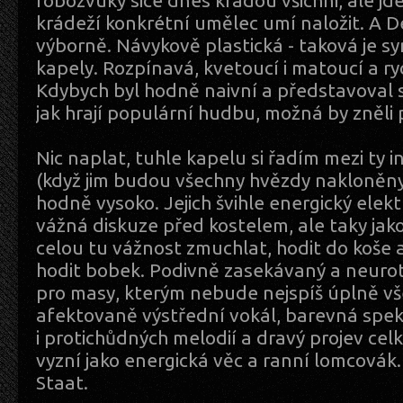
robozvuky sice dnes kradou všichni, ale jde 
krádeží konkrétní umělec umí naložit. A D
výborně. Návykově plastická - taková je sy
kapely. Rozpínavá, kvetoucí i matoucí a ry
Kdybych byl hodně naivní a představoval s
jak hrají populární hudbu, možná by zněli
Nic naplat, tuhle kapelu si řadím mezi ty in
(když jim budou všechny hvězdy nakloněn
hodně vysoko. Jejich švihle energický elekt
vážná diskuze před kostelem, ale taky jak
celou tu vážnost zmuchlat, hodit do koše 
hodit bobek. Podivně zasekávaný a neurot
pro masy, kterým nebude nejspíš úplně vš
afektovaně výstřední vokál, barevná spe
i protichůdných melodií a dravý projev celk
vyzní jako energická věc a ranní lomcovák.
Staat.