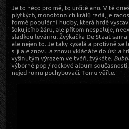
Je to něco pro mě, to určitě ano. V té dne
plytkých, monotónních králů radií, je rado
formě populární hudby, která hrdě vysta
šokujícího žáru, ale přitom nespaluje, nee
sladkou levárnu. Žvýkačka De Staat sama 
ale nejen to. Je taky kyselá a protivně se 
si ji ale znovu a znovu vkládáte do úst a t
vyšinutým výrazem ve tváři, žvýkáte.
Bubb
výborné pop / rockové album současnosti,
nejednomu pochybovači. Tomu věřte.