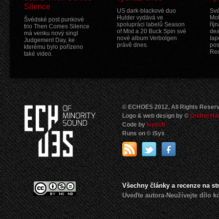
Silence
US dark-blackové duo
Své
Hulder vydává ve
Mot
Švédské post punkové
spolupráci labelů Season
říj
trio Then Comes Silence
of Mist a 20 Buck Spin své
dea
má venku nový singl
nové album Verbolgen
Iap
Judgement Day, ke
právě dnes.
pos
kterému bylo pořízeno
Rec
také video.
© ECHOES 2012, All Rights Reser
Logo & web design by ©
Ondrej Ha
Code by
Ivosch
Runs on © iSys
Všechny články a recenze na s
Uveďte autora-Neužívejte dílo 