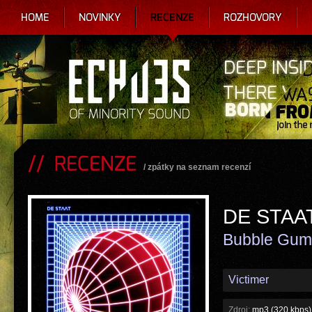
HOME
NOVINKY
RECENZE
ROZHOVORY
RECENZE
/
zpátky na seznam recenzí
DE STAA
Bubble Gum
Victimer
Zdroj:
mp3 (320 kbps)