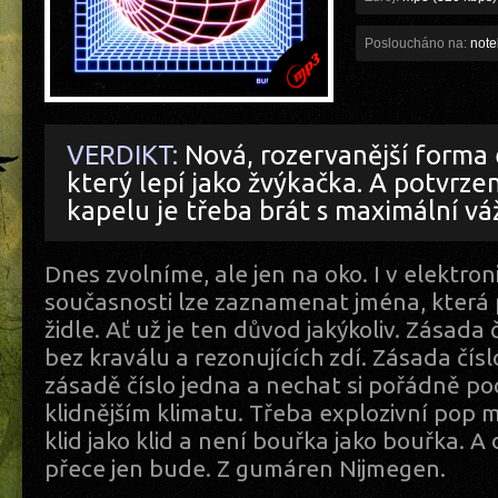
Posloucháno na:
note
VERDIKT:
Nová, rozervanější forma 
který lepí jako žvýkačka. A potvrzen
kapelu je třeba brát s maximální vá
Dnes zvolníme, ale jen na oko. I v elektro
současnosti lze zaznamenat jména, která 
židle. Ať už je ten důvod jakýkoliv. Zásada čí
bez kraválu a rezonujících zdí. Zásada čís
zásadě číslo jedna a nechat si pořádně po
klidnějším klimatu. Třeba explozivní pop 
klid jako klid a není bouřka jako bouřka. 
přece jen bude. Z gumáren Nijmegen.