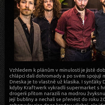
Vzhledem k plánům v minulosti je jistě dobř
chlápci dali dohromady a po svém spojují
Dneska je to vlastně už klasika. I synťáky 
kdyby Kraftwerk vykradli supermarket s h
drogerii přitom narazili na modrou žvyksnu
její bubliny a nechali se přenést do roku 