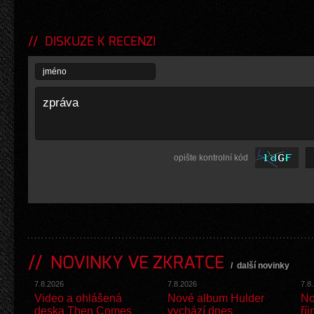
DISKUZE K RECENZI
opište kontrolní kód
NOVINKY VE ZKRATCE
/
další novinky
7.8.2026
7.8.2026
7.8
Video a ohlášená
Nové album Hulder
No
deska Then Comes
vychází dnes
říj