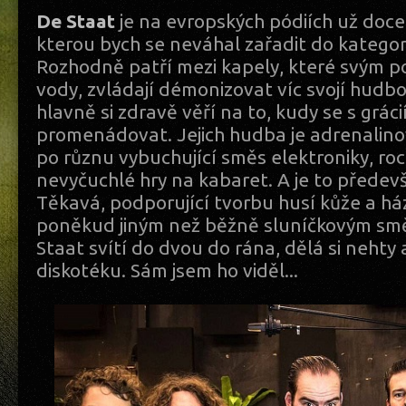
De Staat
je na evropských pódiích už doce
kterou bych se neváhal zařadit do kategori
Rozhodně patří mezi kapely, které svým po
vody, zvládají démonizovat víc svojí hudbo
hlavně si zdravě věří na to, kudy se s gráci
promenádovat. Jejich hudba je adrenalinov
po různu vybuchující směs elektroniky, ro
nevyčuchlé hry na kabaret. A je to předevš
Těkavá, podporující tvorbu husí kůže a há
poněkud jiným než běžně sluníčkovým sm
Staat svítí do dvou do rána, dělá si nehty 
diskotéku. Sám jsem ho viděl...