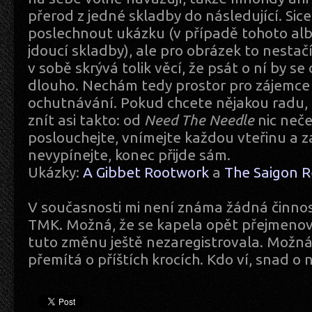
přerod z jedné skladby do následující. Si
poslechnout ukázku (v případě tohoto al
jdoucí skladby), ale pro obrázek to nestač
v sobě skrývá tolik věcí, že psát o ní by se
dlouho. Nechám tedy prostor pro zájemce
ochutnávání. Pokud chcete nějakou radu, 
znít asi takto: od
Need The Needle
nic neček
poslouchejte, vnímejte každou vteřinu a 
nevypínejte, konec přijde sám.
Ukázky:
A Gibbet Rootwork
a
The Saigon 
V současnosti mi není známa žádná činnost
TMK. Možná, že se kapela opět přejmenov
tuto změnu ještě nezaregistrovala. Možná 
přemítá o příštích krocích. Kdo ví, snad o n