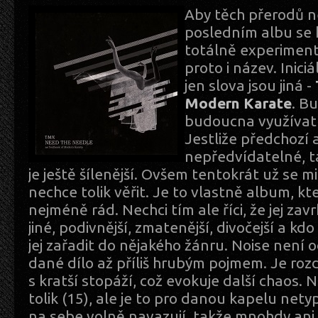
Aby těch přerodů n
posledním albu se 
totálně experiment
proto i název. Iniciá
jen slova jsou jiná -
Modern Karate
. B
budoucna využívat
Jestliže předchozí 
nepředvídatelné, 
je ještě šílenější. Ovšem tentokrát už se m
nechce tolik věřit. Je to vlastně album, k
nejméně rád. Nechci tím ale říci, že jej zavr
jiné, podivnější, zmatenější, divočejší a kdo 
jej zařadit do nějakého žánru. Noise není od
dané dílo až příliš hrubým pojmem. Je roz
s kratší stopáží, což evokuje další chaos. Ne
tolik (15), ale je to pro danou kapelu nety
na sebe volně navazují, takže mnohdy an