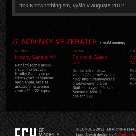
tmk Knownothingism, vyšlo v auguste 2012
NOVINKY VE ZKRATCE
/
další novinky
6.8.2026
5.8.2026
5.8
Hradby Samoty XV
Folk rock Gåte v
No
září
Ma
Patnáctý ročník audio-
vizuálního festivalu
Norská folk-rocková
Fin
Hradby Samoty se po
kapela Gåte právě vydala
pro
letech vrací do Moravan
nový singl Strandvaskar z
nov
nad Váhom. Akce se
připravovaného alba
Kli
uskuteční na tamním
Sigil, které vyjde 25. září u
zámku 21. - 22. srpna.
Season of Mist. K
poslechu ZD...
© ECHOES 2012, All Rights Reser
Logo & web design by ©
Ondrej Ha