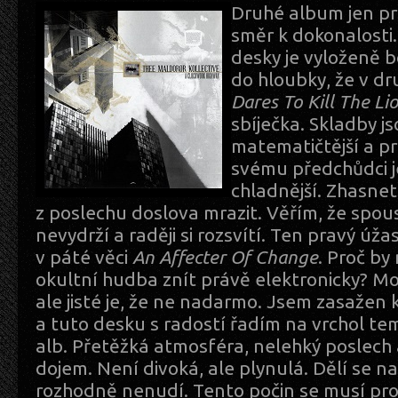
Druhé album jen pr
směr k dokonalosti
desky je vyloženě 
do hloubky, že v d
Dares To Kill The Li
sbíječka. Skladby j
matematičtější a pr
svému předchůdci j
chladnější. Zhasnet
z poslechu doslova mrazit. Věřím, že spous
nevydrží a raději si rozsvítí. Ten pravý úž
v páté věci
An
Affecter Of Change
. Proč by
okultní hudba znít právě elektronicky? Mo
ale jisté je, že ne nadarmo. Jsem zasažen
a tuto desku s radostí řadím na vrchol te
alb. Přetěžká atmosféra, nelehký poslech 
dojem. Není divoká, ale plynulá. Dělí se n
rozhodně nenudí. Tento počin se musí prož