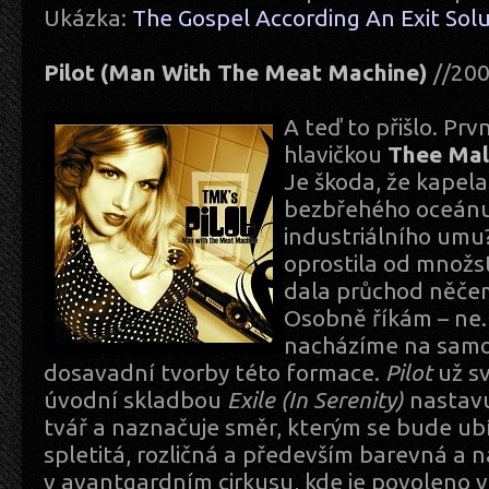
Ukázka:
The Gospel According An Exit Sol
Pilot (Man With The Meat Machine)
//200
A teď to přišlo. Pr
hlavičkou
Thee Mal
Je škoda, že kapela
bezbřehého oceánu 
industriálního umu?
oprostila od množst
dala průchod něče
Osobně říkám – ne. 
nacházíme na samo
dosavadní tvorby této formace.
Pilot
už sv
úvodní skladbou
Exile (In Serenity)
nastavu
tvář a naznačuje směr, kterým se bude ubír
spletitá, rozličná a především barevná a 
v avantgardním cirkusu, kde je povoleno 