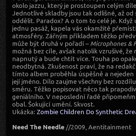
okolo jazzu, který je prostoupen celým díl
Jednotlivé skladby jsou tak odlišné, až od
oddělit. Paradox? A o tom to celé je. Když 
jednu pasáž, kapela vás okamžitě přemístí
atmosféry. Zářným příkladem těžko předv
může být druhá v pořadí –
Microphones & F
možná bez cíle, avšak natolik vzrušivé, že
napnutý a bude chtít více. Touha po opa
neodbytná. Zkušenost praví, že na redak
tímto albem proběhla úspěšně a nejeden k
její jméno. Dílo zaujme všechny bez rozdí
směru. Těžko popisovat něco tak prapodi
geniálního. V neposlední řadě připomeňm
obal. Šokující umění. Skvost.
Ukázka:
Zombie Children Do Synthetic Dr
Need The Needle
//2009, Aentitainment