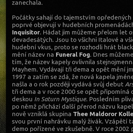
zanechala.
Počátky sahají do tajemstvím opředených l
poprvé objevují v hudebních promenádách
Inquisitor
. Hádat jim můžeme přelom let 
devadesátých. Jsou to všichni Italové a vš
hudební vkus, proto se rozhodli hrát blac
mění název na
Funeral Fog
. Dnes můžeme
tím, že název kapely ovlivnila stejnojmen
Mayhem. Vydávají tři dema a opět mění jm
1997 a zatím se zdá, že nová kapela jmé
našla a o rok později vydává svůj debut
Ar
tři dema a v roce 2000 se opět připomíná 
deskou
In Saturn Mystique
. Posledním pliv
po němž přichází další přerod názvu kapel
nově vzniklá skupina
Thee Maldoror Kolle
svou první nahrávku malý živák. Vzápětí 
demo pořízené ve zkušebně. V roce 2002 př