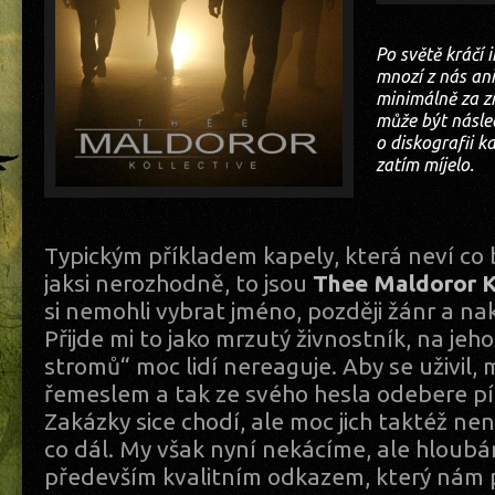
Po světě kráčí i
mnozí z nás ani 
minimálně za 
může být násled
o diskografii k
zatím míjelo.
Typickým příkladem kapely, která neví co 
jaksi nerozhodně, to jsou
Thee Maldoror K
si nemohli vybrat jméno, později žánr a n
Přijde mi to jako mrzutý živnostník, na jeh
stromů“ moc lidí nereaguje. Aby se uživil, m
řemeslem a tak ze svého hesla odebere pí
Zakázky sice chodí, ale moc jich taktéž nen
co dál. My však nyní nekácíme, ale hlou
především kvalitním odkazem, který nám 