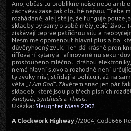
Ano, občas tu problikne noise nebo ambien
záchvěvy zase tak dlouhé nejsou. Třeba 
rozhádaně, ale jisté je, že funguje pouze j
skladby by samy o sobě měly jepičí život.
získávají teprve patřičnou sílu a neobyčejn
Nesmíme opomenout hlavní plus alba, kte
důvěryhodný zvuk. Ten dá krásně pronik
riffování kytary a rafinovanému sekundová
prostoupeno mléčnou dráhou elektroniky,
nemá hlavní slovo a rozhodně není určujíc
ty zvuky mísí, střídají a pohlcují, až na s
věta
„I Am God“
. Závěrem snad jen pár fa
skladeb, které jsou po třech písních rozděl
Analysis
,
Synthesis
a
Thesis
.
Ukázka:
Slaughter Mass 2002
A Clockwork Highway
//2004, Code666 Re