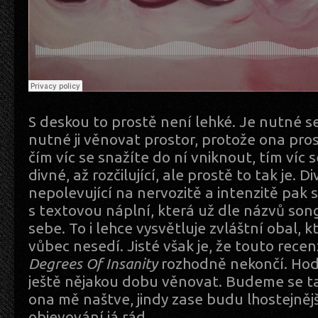
S deskou to prostě není lehké. Je nutné se 
nutné ji věnovat prostor, protože ona pro
čím víc se snažíte do ní vniknout, tím víc s
divné, až rozčilující, ale prostě to tak je. 
nepolevující na nervozitě a intenzitě pak
s textovou náplní, která už dle názvů so
sebe. To i lehce vysvětluje zvláštní obal,
vůbec nesedí. Jisté však je, že touto rece
Degrees Of Insanity
rozhodně nekončí. Hod
ještě nějakou dobu věnovat. Budeme se ta
ona mě naštve, jindy zase budu lhostejnějš
objevování já rád.