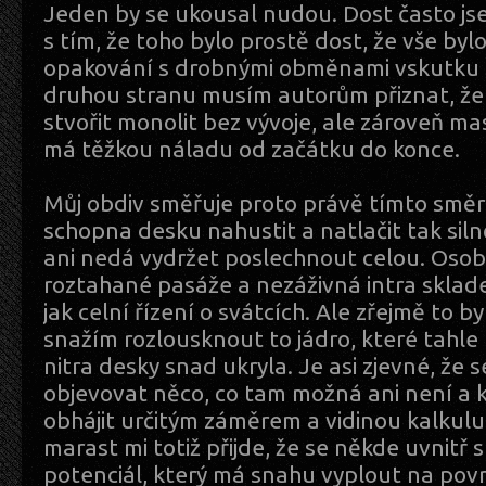
Jeden by se ukousal nudou. Dost často js
s tím, že toho bylo prostě dost, že vše byl
opakování s drobnými obměnami vskutku 
druhou stranu musím autorům přiznat, že 
stvořit monolit bez vývoje, ale zároveň ma
má těžkou náladu od začátku do konce.
Můj obdiv směřuje proto právě tímto směr
schopna desku nahustit a natlačit tak silně
ani nedá vydržet poslechnout celou. Osob
roztahané pasáže a nezáživná intra sklade
jak celní řízení o svátcích. Ale zřejmě to by
snažím rozlousknout to jádro, které tahl
nitra desky snad ukryla. Je asi zjevné, že
objevovat něco, co tam možná ani není a 
obhájit určitým záměrem a vidinou kalkulu
marast mi totiž přijde, že se někde uvnitř 
potenciál, který má snahu vyplout na pov