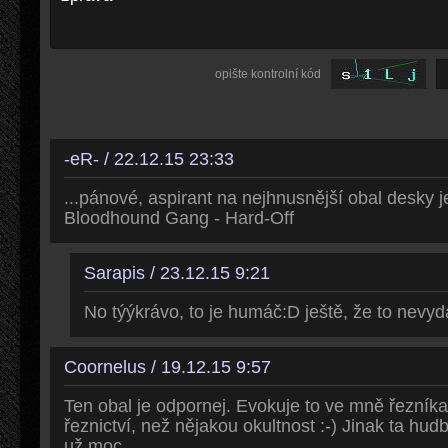
opište kontrolní kód
-eR- / 22.12.15 23:33
...pánové, aspirant na nejhnusnější obal desky je
Bloodhound Gang - Hard-Off
Sarapis / 23.12.15 9:21
No týýkrávo, to je humáč:D ještě, že to nevyd
Coornelus / 19.12.15 9:57
Ten obal je odpornej. Evokuje to ve mně řezníka
řeznictví, než nějakou okultnost :-) Jinak ta hudba
už moc.