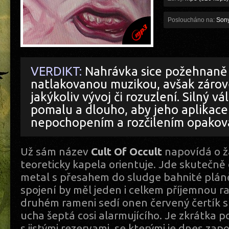
Posloucháno na:
Son
VERDIKT:
Nahrávka sice požehnaně
natlakovanou muzikou, avšak zárove
jakýkoliv vývoj či rozuzlení. Silný vá
pomalu a dlouho, aby jeho aplikace
nepochopením a rozčilením opakov
Už sám název
Cult Of Occult
napovídá o ž
teoreticky kapela orientuje. Jde skutečně
metal s přesahem do sludge bahnité plán
spojení by měl jeden i celkem příjemnou ra
druhém rameni sedí onen červený čertík s 
ucha šeptá cosi alarmujícího. Je zkrátka p
s jistými rezervami, se kterými je dnes zap