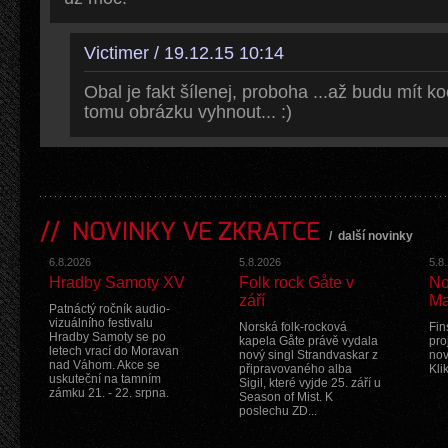
Victimer / 19.12.15 10:14
Obal je fakt šílenej, proboha ...až budu mít 
tomu obrázku vyhnout... :)
NOVINKY VE ZKRATCE
/
další novinky
6.8.2026
5.8.2026
5.8
Hradby Samoty XV
Folk rock Gåte v
No
září
Ma
Patnáctý ročník audio-
vizuálního festivalu
Norská folk-rocková
Fin
Hradby Samoty se po
kapela Gåte právě vydala
pro
letech vrací do Moravan
nový singl Strandvaskar z
nov
nad Váhom. Akce se
připravovaného alba
Kli
uskuteční na tamním
Sigil, které vyjde 25. září u
zámku 21. - 22. srpna.
Season of Mist. K
poslechu ZD...