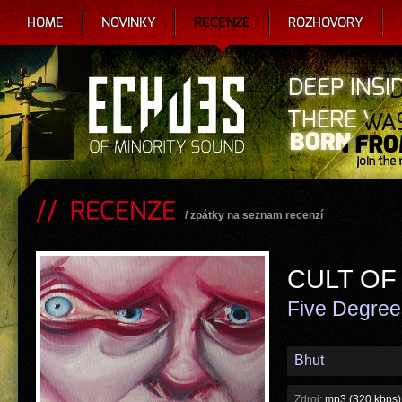
HOME
NOVINKY
RECENZE
ROZHOVORY
RECENZE
/
zpátky na seznam recenzí
CULT OF
Five Degrees
Bhut
Zdroj:
mp3 (320 kbps) 