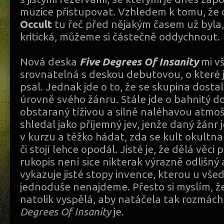
muzice přistupovat. Vzhledem k tomu, že
Occult
tu řeč před nějakým časem už byla,
kritická, můžeme si částečně oddychnout.
Nová deska
Five Degrees Of Insanity
mi vš
srovnatelná s deskou debutovou, o které
psal. Jednak jde o to, že se skupina dostal
úrovně svého žánru. Stále jde o bahnitý 
obstaraný tíživou a silně naléhavou atmoš
shledal jako příjemný jev, jenže daný žánr j
v kurzu a těžko hádat, zda se kult okultna
či stojí lehce opodál. Jisté je, že dělá věci 
rukopis není sice nikterak výrazně odlišný a
vykazuje jisté stopy invence, kterou u všed
jednoduše nenajdeme. Přesto si myslím, ž
natolik vyspělá, aby natáčela tak rozmách
Degrees Of Insanity
je.