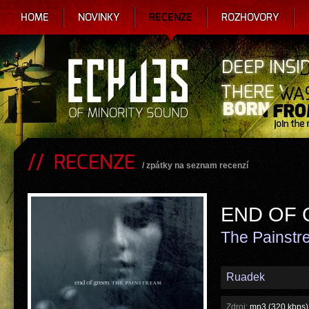
HOME
NOVINKY
RECENZE
ROZHOVORY
RECENZE
/
zpátky na seznam recenzí
END OF
The Painst
Ruadek
Zdroj:
mp3 (320 kbps)