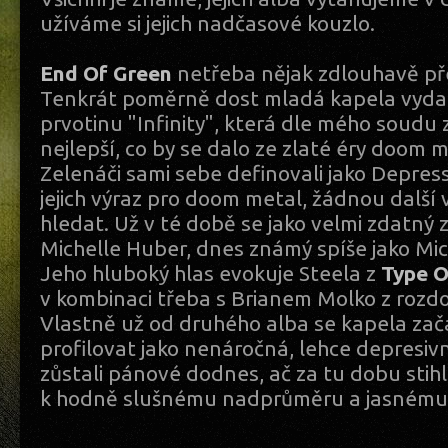
užíváme si jejich nadčasové kouzlo.
End Of Green
netřeba nějak zdlouhavě př
Tenkrát poměrně dost mladá kapela vyda
prvotinu "Infinity", která dle mého soudu 
nejlepší, co by se dalo ze zlaté éry doom 
Zelenáči sami sebe definovali jako Depress
jejich výraz pro doom metal, žádnou další
hledat. Už v té době se jako velmi zdatný 
Michelle Huber, dnes známý spíše jako Mic
Jeho hluboký hlas evokuje Steela z
Type O
v kombinaci třeba s Brianem Molko z roz
Vlastně už od druhého alba se kapela za
profilovat jako nenáročná, lehce depresiv
zůstali pánové dodnes, ač za tu dobu stihli
k hodně slušnému nadprůměru a jasnému 