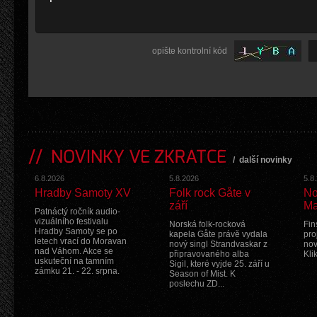
opište kontrolní kód
NOVINKY VE ZKRATCE
/
další novinky
6.8.2026
5.8.2026
5.8
Hradby Samoty XV
Folk rock Gåte v
No
září
Ma
Patnáctý ročník audio-
vizuálního festivalu
Norská folk-rocková
Fin
Hradby Samoty se po
kapela Gåte právě vydala
pro
letech vrací do Moravan
nový singl Strandvaskar z
nov
nad Váhom. Akce se
připravovaného alba
Kli
uskuteční na tamním
Sigil, které vyjde 25. září u
zámku 21. - 22. srpna.
Season of Mist. K
poslechu ZD...