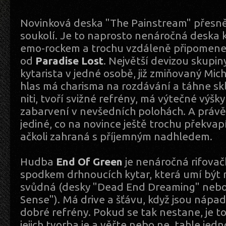
Novinková deska "The Painstream" přesně 
soukolí. Je to naprosto nenáročná deska k
emo-rockem a trochu vzdáleně připomene t
od
Paradise Lost
. Největší devizou skupin
kytarista v jedné osobě, již zmiňovaný Mic
hlas má charisma na rozdávání a táhne sk
niti, tvoří svižné refrény, má výtečné výšk
zabarvení v nevšedních polohách. A právě j
jediné, co na novince ještě trochu překvapí,
ačkoli zahraná s příjemným nadhledem.
Hudba
End Of Green
je nenáročná rifovač
spodkem drhnoucích kytar, která umí být
svůdná (desky "Dead End Dreaming" nebo 
Sense"). Má drive a šťávu, když jsou nápad
dobré refrény. Pokud se tak nestane, je to
jejich tvorba je a věřte nebo ne, tahle je