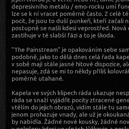
depresivního metalu / emo-rocku umí fun
lze se k ní vracet poměrně často. Z celé 
pocit, že jsou to duší punkeři, kteří začal
postupně se našli kdesi veprostřed. Nová 
zastihuje v té slabší fázi a to je škoda.
"The Painstream" je opakováním sebe sam
podobně, jako to dělá dnes celá řada kape
v sobě mají stále jasné hitové dispozice, a
nepasuje, zdá se mi to někdy příliš kolovr
poměrně utahané.
Kapela ve svých klipech ráda ukazuje nes
ráda se snaží vyjádřit pocity ztracené gen
vtělím do jejich obrazů, vidím stále tu sa
jenom prohazuje vnady, ale už je okoukaná
by nabídla. Žádné nové kousky, žádné nov
v pološeru kdesi ve vlnách lůžkovin a poslu