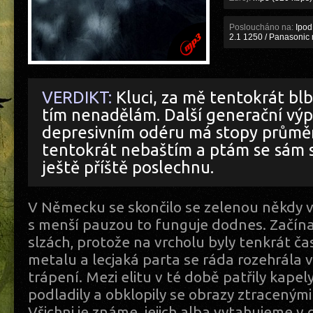
Posloucháno na:
Ipod 
2.1 1250 / Panasonic
VERDIKT:
Kluci, za mě tentokrát blb
tím nenadělám. Další generační vý
depresivním odéru má stopy průměr
tentokrát nebaštím a ptám se sám s
ještě příště poslechnu.
V Německu se skončilo se zelenou někdy v
s menší pauzou to funguje dodnes. Začínal
slzách, protože na vrcholu byly tenkrát č
metalu a lecjaká parta se ráda rozehrála 
trápení. Mezi elitu v té době patřily kapely
podladily a obklopily se obrazy ztracenými
Všichni je známe, jejich alba vytahujeme v