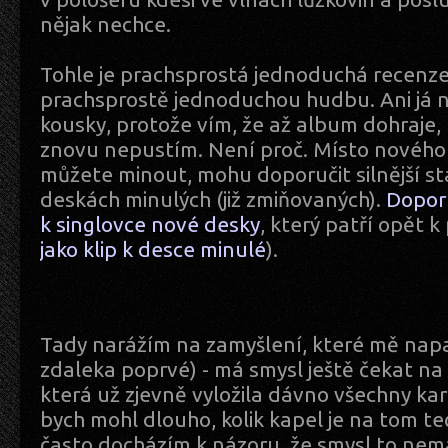
nějak nechce.
Tohle je prachsprostá jednoduchá recenz
prachsprostě jednoduchou hudbu. Ani já
kousky, protože vím, že až album dohraje, 
znovu nepustím. Není proč. Místo nového 
můžete minout, mohu doporučit silnější st
deskách minulých (již zmiňovaných).
Doporu
k singlovce nové desky
, který patří opět 
jako klip k desce minulé
).
Tady narážím na zamyšlení, které mě napa
zdaleka poprvé) - má smysl ještě čekat na 
která už zjevně vyložila dávno všechny kar
bych mohl dlouho, kolik kapel je na tom t
často docházím k názoru, že smysl to nem