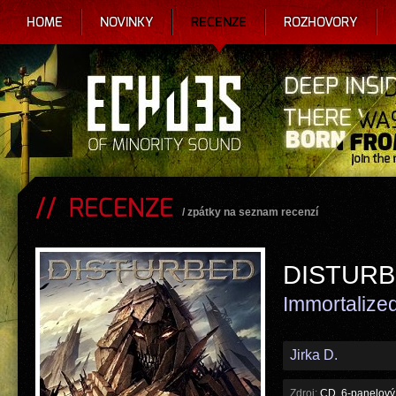
HOME
NOVINKY
RECENZE
ROZHOVORY
RECENZE
/
zpátky na seznam recenzí
DISTUR
Immortalize
Jirka D.
Zdroj:
CD, 6-panelový 