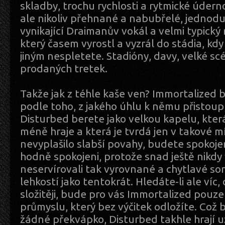
skladby, trochu rychlosti a rytmické úderno
ale nikoliv přehnané a nabubřelé, jednodu
vynikající Draimanův vokál a velmi typický
který časem vyrostl a vyzrál do stádia, kdy
jiným nespletete. Stadióny, davy, velké s
prodaných tretek.
Takže jak z téhle kaše ven? Immortalized 
podle toho, z jakého úhlu k němu přistoup
Disturbed berete jako velkou kapelu, která
méně hraje a která je tvrdá jen v takové mí
nevyplašilo slabší povahy, budete spokoje
hodně spokojeni, protože snad ještě nikdy v
neservírovali tak vyrovnané a chytlavé so
lehkostí jako tentokrát. Hledáte-li ale víc, 
složitěji, bude pro vás Immortalized pouz
průmyslu, který bez výčitek odložíte. Což 
žádné překvápko, Disturbed takhle hrají 