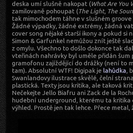
deska umí slušně nakopat (
What Are You W
zamilovaně pohoupat (
The Light
,
The Sound
tak mimochodem táhne v slušném groove po
Žádné výpadky, žádné extrémy, žádná vat
cover song nějaké starší ikony a pokud si 
Simon & Garfunkel nemůžou znít ještě sla
z omylu. Všechno to došlo dokonce tak dal
vteřinách nahrávky byl uměle přidán šum p
gramofonu zajíždějící do drážky (není to mo
tam). Absolutní WTF! Digipak je
lahůdka
, 
Swanlandovy ilustrace skvělé, čelní stran
plastická. Texty jsou kritika, ale taková krit
Nečekejte Jello Biafru ani Zack de la Roc
hudební underground, kterému ta kritika
výhled. Prostě jen tak lehce. Přece metal, ž