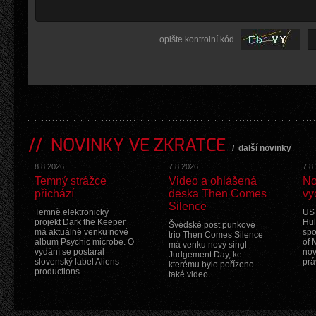
opište kontrolní kód
NOVINKY VE ZKRATCE
/
další novinky
8.8.2026
7.8.2026
7.8
Temný strážce
Video a ohlášená
No
přichází
deska Then Comes
vy
Silence
Temně elektronický
US 
projekt Dark the Keeper
Hul
Švédské post punkové
má aktuálně venku nové
spo
trio Then Comes Silence
album Psychic microbe. O
of 
má venku nový singl
vydání se postaral
nov
Judgement Day, ke
slovenský label Aliens
prá
kterému bylo pořízeno
productions.
také video.