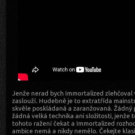
Jenže nerad bych Immortalized zlehčoval v
zaslouží. Hudebně je to extratřída main
skvěle poskládaná a zaranžovaná. Žádný p
žádná velká technika ani složitosti, jenže 
tohoto ražení čekat a Immortalized rozh
ambice nemá a nikdy nemělo. Čekejte klas