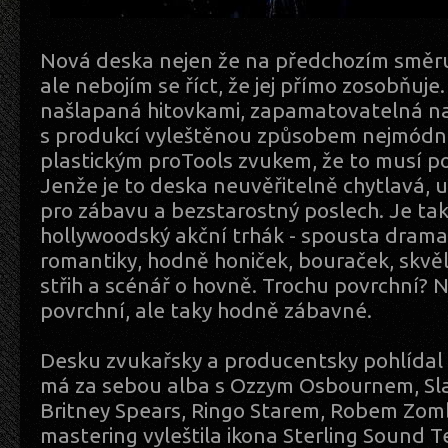
Nová deska nejen že na předchozím směru
ale nebojím se říct, že jej přímo zosobňuje
našlapaná hitovkami, zapamatovatelná na
s produkcí vyleštěnou způsobem nejmódněj
plastickým proTools zvukem, že to musí p
Jenže je to deska neuvěřitelně chytlavá, 
pro zábavu a bezstarostný poslech. Je tak
hollywoodský akční trhák - spousta dramat
romantiky, hodně honiček, bouraček, skvěl
střih a scénář o hovně. Trochu povrchní? 
povrchní, ale taky hodně zábavné.
Desku zvukařsky a producentsky pohlídal 
má za sebou alba s Ozzym Osbournem, Sl
Britney Spears, Ringo Starem, Robem Zombi
mastering vyleštila ikona Sterling Sound 