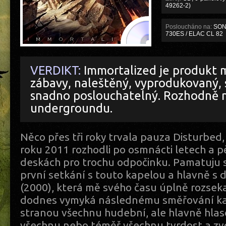
49262-2)
Posloucháno na:
SONY
730ES / ELAC CL 82
VERDIKT:
Immortalized je produkt 
zábavy, naleštěný, vyprodukovaný, 
snadno poslouchatelný. Rozhodně n
undergroundu.
Něco přes tři roky trvala pauza Disturbed,
roku 2011 rozhodli po osmnácti letech a p
deskách pro trochu odpočinku. Pamatuju s
první setkání s touto kapelou a hlavně s 
(2000), která mě svého času úplně rozseka
dodnes vymyká následnému směřování kap
stranou všechnu hudební, ale hlavně hlas
všechnu nebo téměř všechnu tvrdost a zvo