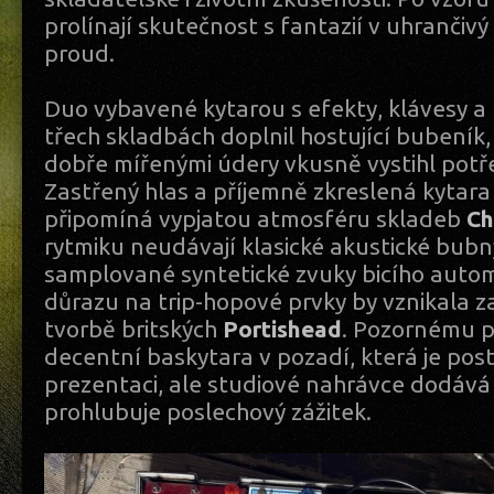
prolínají skutečnost s fantazií v uhrančiv
proud.
Duo vybavené kytarou s efekty, klávesy 
třech skladbách doplnil hostující bubeník, 
dobře mířenými údery vkusně vystihl potř
Zastřený hlas a příjemně zkreslená kytara
připomíná vypjatou atmosféru skladeb
Ch
rytmiku neudávají klasické akustické bubny
samplované syntetické zvuky bicího autom
důrazu na trip-hopové prvky by vznikala z
tvorbě britských
Portishead
. Pozornému p
decentní baskytara v pozadí, která je pos
prezentaci, ale studiové nahrávce dodáv
prohlubuje poslechový zážitek.