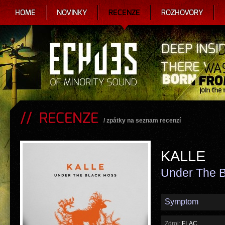
HOME
NOVINKY
RECENZE
ROZHOVORY
RECENZE
/
zpátky na seznam recenzí
KALLE
Under The 
Symptom
Zdroj:
FLAC