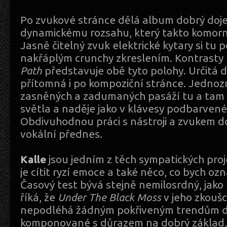
Po zvukové stránce dělá album dobrý doj
dynamickému rozsahu, který takto komorní
Jasně čitelný zvuk elektrické kytary si tu 
nakřáplým crunchy zkreslením. Kontrasty
Path
představuje obě tyto polohy. Určitá 
přítomná i po kompoziční stránce. Jedno
zasněných a zadumaných pasáží tu a tam 
světla a naděje jako v klávesy podbarven
Obdivuhodnou práci s nástroji a zvukem do
vokální přednes.
Kalle
jsou jedním z těch sympatických proje
je cítit ryzí emoce a také něco, co bych oz
Časový test bývá stejně nemilosrdný, jako
říká, že
Under The Black Moss
v jeho zkoušc
nepodléhá žádným pokřiveným trendům do
komponované s důrazem na dobrý základ, 