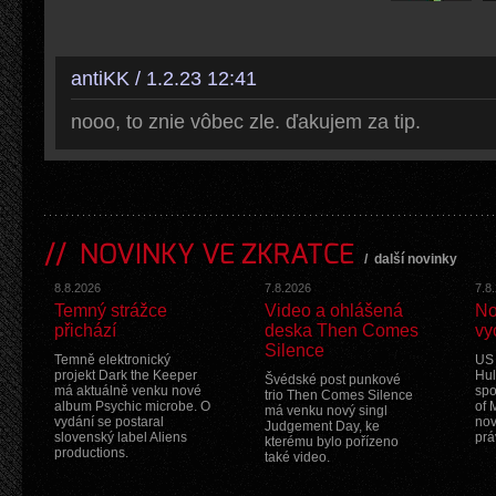
antiKK / 1.2.23 12:41
nooo, to znie vôbec zle. ďakujem za tip.
NOVINKY VE ZKRATCE
/
další novinky
8.8.2026
7.8.2026
7.8
Temný strážce
Video a ohlášená
No
přichází
deska Then Comes
vy
Silence
Temně elektronický
US 
projekt Dark the Keeper
Hul
Švédské post punkové
má aktuálně venku nové
spo
trio Then Comes Silence
album Psychic microbe. O
of 
má venku nový singl
vydání se postaral
nov
Judgement Day, ke
slovenský label Aliens
prá
kterému bylo pořízeno
productions.
také video.