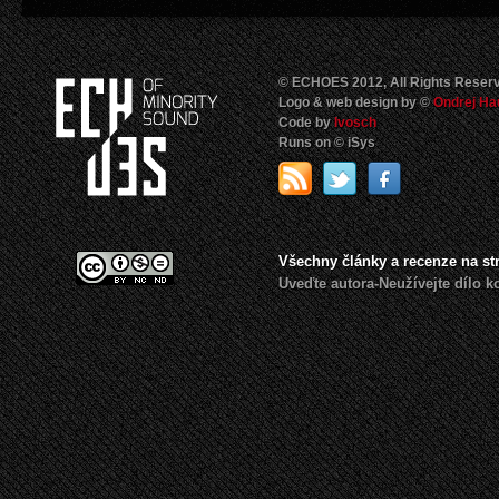
© ECHOES 2012, All Rights Reser
Logo & web design by ©
Ondrej Ha
Code by
Ivosch
Runs on © iSys
Všechny články a recenze na s
Uveďte autora-Neužívejte dílo 