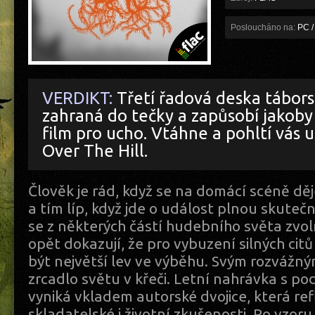
Posloucháno na:
PC /
VERDIKT:
Třetí řadová deska tábor
zahraná do tečky a zapůsobí jakoby 
film pro ucho. Vtáhne a pohltí vás 
Over The Hill.
Člověk je rád, když se na domácí scéně dě
a tím líp, když jde o událost plnou skute
se z některých částí hudebního světa zvol
opět dokazují, že pro vybuzení silných ci
být největší lev ve výběhu. Svým rozvážný
zrcadlo světu v křeči. Letní nahrávka s p
vyniká vkladem autorské dvojice, která ref
skladatelské i životní zkušenosti. Po vzor