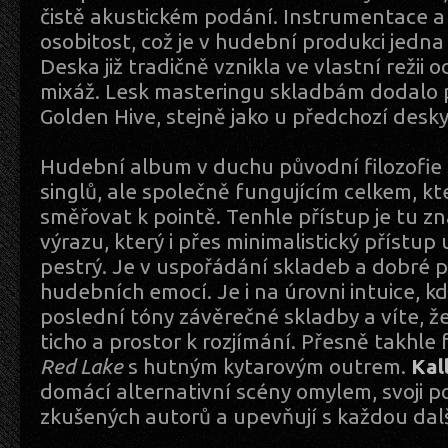
čistě akustickém podání. Instrumentace a 
osobitost, což je v hudební produkci jedna 
Deska již tradičně vznikla ve vlastní režii
mixáž. Lesk masteringu skladbám dodalo 
Golden Hive, stejně jako u předchozí desk
Hudební album v duchu původní filozofie n
singlů, ale společně fungujícím celkem, k
směřovat k pointě. Tenhle přístup je tu z
výrazu, který i přes minimalistický přístu
pestrý. Je v uspořádání skladeb a dobré p
hudebních emocí. Je i na úrovni intuice, kd
poslední tóny závěrečné skladby a víte, ž
ticho a prostor k rozjímání. Přesně takhl
Red Lake
s hutným kytarovým outrem.
Kal
domácí alternativní scény omylem, svoji po
zkušených autorů a upevňují s každou dal