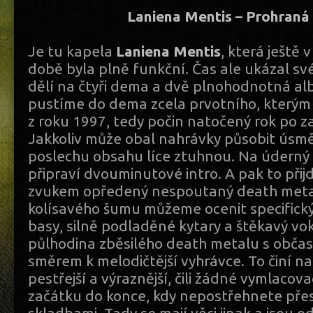
Laniena Mentis – Prohraná 
Je tu kapela
Laniena Mentis
, která ještě 
době byla plně funkční. Čas ale ukázal své
dělí na čtyři dema a dvě plnohodnotná alb
pustíme do dema zcela prvotního, kterým
z roku 1997, tedy počin natočený rok po z
Jakkoliv může obal nahrávky působit úsmě
poslechu obsahu líce ztuhnou. Na úderný
připraví dvouminutové intro. A pak to při
zvukem opředený nespoutaný death metal.
kolísavého šumu můžeme ocenit specifick
basy, silně podladěné kytary a štěkavý vo
půlhodina zběsilého death metalu s obča
směrem k melodičtější vyhrávce. To činí n
pestřejší a výraznější, čili žádné vymlacov
začátku do konce, kdy nepostřehnete pře