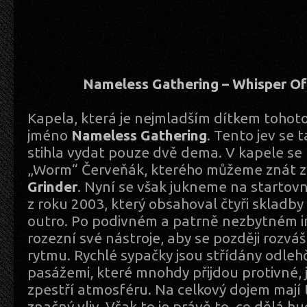
Nameless Gathering – Whisper O
Kapela, která je nejmladším dítkem tohoto
jméno
Nameless Gathering
. Tento jev se 
stihla vydat pouze dvě dema. V kapele se
„Worm“ Červeňák, kterého můžeme znát z
Grinder
. Nyní se však jukneme na starto
z roku 2003, který obsahoval čtyři skladby 
outro. Po podivném a patrně nezbytném i
rozezní své nástroje, aby se později rozváš
rytmu. Rychlé sypačky jsou střídány odleh
pasážemi, které mnohdy přijdou protivné, 
zpestří atmosféru. Na celkový dojem mají 
značný vliv. Však to je právě to, co dělá h