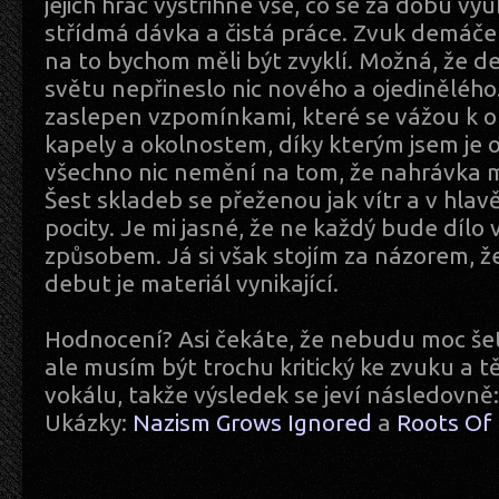
jejich hráč vystřihne vše, co se za dobu výu
střídmá dávka a čistá práce. Zvuk demáče j
na to bychom měli být zvyklí. Možná, že
světu nepřineslo nic nového a ojedinělého
zaslepen vzpomínkami, které se vážou k 
kapely a okolnostem, díky kterým jsem je ob
všechno nic nemění na tom, že nahrávka m
Šest skladeb se přeženou jak vítr a v hlavě
pocity. Je mi jasné, že ne každý bude dílo
způsobem. Já si však stojím za názorem, ž
debut je materiál vynikající.
Hodnocení? Asi čekáte, že nebudu moc šetř
ale musím být trochu kritický ke zvuku a 
vokálu, takže výsledek se jeví následovně
Ukázky:
Nazism Grows Ignored
a
Roots Of 