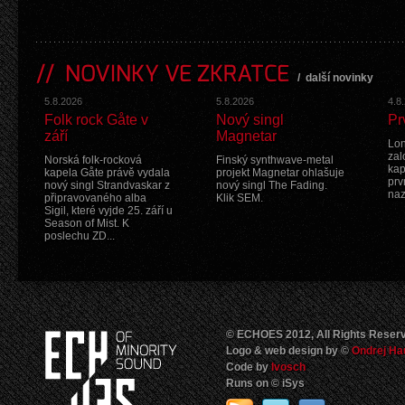
NOVINKY VE ZKRATCE
/
další novinky
5.8.2026
5.8.2026
4.8
Folk rock Gåte v
Nový singl
Pr
září
Magnetar
Lon
zal
Norská folk-rocková
Finský synthwave-metal
kap
kapela Gåte právě vydala
projekt Magnetar ohlašuje
prv
nový singl Strandvaskar z
nový singl The Fading.
na
připravovaného alba
Klik SEM.
Sigil, které vyjde 25. září u
Season of Mist. K
poslechu ZD...
© ECHOES 2012, All Rights Reser
Logo & web design by ©
Ondrej Ha
Code by
Ivosch
Runs on © iSys