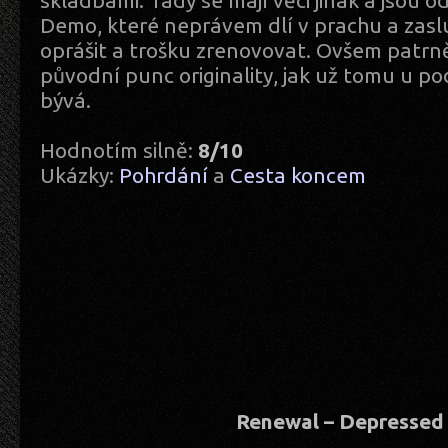
skladbami. Tady se mají věci jinak a jsou o
Demo, které neprávem dlí v prachu a zas
oprášit a trošku zrenovovat. Ovšem patrně
původní punc originality, jak už tomu u po
bývá.
Hodnotím silně:
8/10
Ukázky:
Pohrdání
a
Cesta koncem
Renewal – Depressed