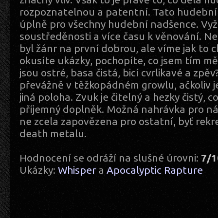
rozpoznatelnou a patentní. Tato hudebn
úplně pro všechny hudební nadšence. Vyž
soustředěnosti a více času k věnování. Ne
byl žánr na první dobrou, ale víme jak to c
okusíte ukázky, pochopíte, co jsem tím měl
jsou ostré, basa čistá, bicí cvrlikavé a zpěv
převážně v těžkopádném growlu, ačkoliv jej
jiná poloha. Zvuk je čitelný a hezky čistý, 
příjemný doplněk. Možná nahrávka pro nár
ne zcela zapovězena pro ostatní, byť rek
death metalu.
Hodnocení se odráží na slušné úrovni:
7/1
Ukázky:
Whisper
a
Apocalyptic Rapture