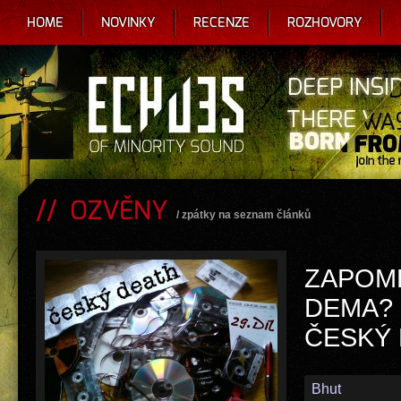
HOME
NOVINKY
RECENZE
ROZHOVORY
OZVĚNY
/
zpátky na seznam článků
ZAPOM
DEMA? 2
ČESKÝ
Bhut