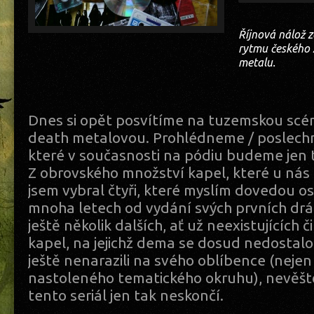
Říjnová nálož
rytmu českého
metalu.
Dnes si opět posvítíme na tuzemskou scén
death metalovou. Prohlédneme / poslechn
které v současnosti na pódiu budeme jen 
Z obrovského množství kapel, které u nás t
jsem vybral čtyři, které myslím dovedou osl
mnoha letech od vydání svých prvních dr
ještě několik dalších, ať už neexistujících č
kapel, na jejichž dema se dosud nedostalo
ještě nenarazili na svého oblíbence (nejen
nastoleného tematického okruhu), nevěšt
tento seriál jen tak neskončí.