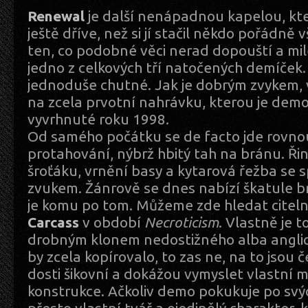
Renewal
je další nenápadnou kapelou, kte
ještě dříve, než si jí stačil někdo pořádně 
ten, co podobné věci nerad dopouští a mi
jedno z celkových tří natočených demíček.
jednoduše chutné. Jak je dobrým zvykem,
na zcela prvotní nahrávku, kterou je dem
vyvrhnuté roku 1998.
Od samého počátku se de facto jde rovno
protahování, nýbrž hbitý tah na bránu. Řin
šroťáku, vrnění basy a kytarová řežba se 
zvukem. Žánrově se dnes nabízí škatule br
je komu po tom. Můžeme zde hledat citelno
Carcass
v období
Necroticism
. Vlastně je
drobným klonem nedostižného alba anglic
by zcela kopírovalo, to zas ne, na to jsou 
dosti šikovní a dokážou vymyslet vlastní m
konstrukce. Ačkoliv demo pokukuje po svý