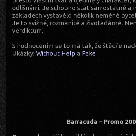
přesto vlastní tvář a ojedinělý charakter, k
odlišnými. Je schopno stát samostatně a na
základech vystavělo několik neméně bytel
Je to svižné, rozmanité a životadárné. Ne
verdiktům.
S hodnocením se to má tak, že štědře na
Ukázky:
Without Help
a
Fake
Barracuda – Promo 20