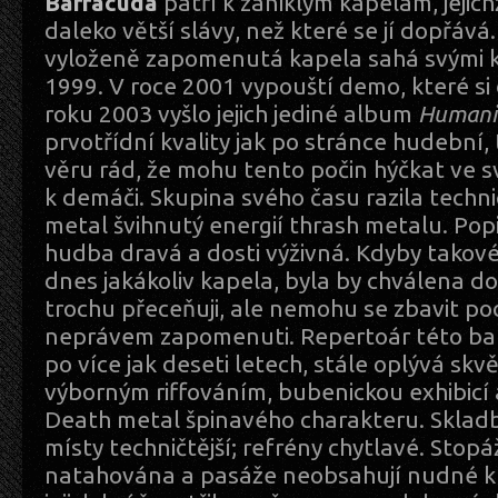
Barracuda
patří k zaniklým kapelám, jejic
daleko větší slávy, než které se jí dopřáv
vyloženě zapomenutá kapela sahá svými k
1999. V roce 2001 vypouští demo, které s
roku 2003 vyšlo jejich jediné album
Humani
prvotřídní kvality jak po stránce hudební,
věru rád, že mohu tento počin hýčkat ve sv
k demáči. Skupina svého času razila techn
metal švihnutý energií thrash metalu. Pop
hudba dravá a dosti výživná. Kdyby takov
dnes jakákoliv kapela, byla by chválena do
trochu přeceňuji, ale nemohu se zbavit poc
neprávem zapomenuti. Repertoár této band
po více jak deseti letech, stále oplývá skv
výborným riffováním, bubenickou exhibicí 
Death metal špinavého charakteru. Skladb
místy techničtější; refrény chytlavé. Stop
natahována a pasáže neobsahují nudné kud