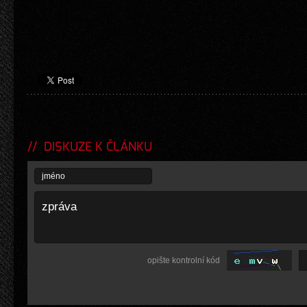
DISKUZE K ČLÁNKU
opište kontrolní kód