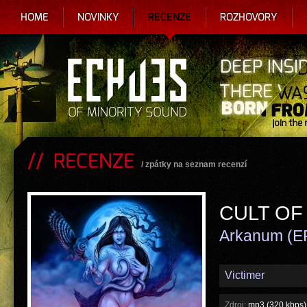
HOME
NOVINKY
RECENZE
ROZHOVORY
RECENZE
/
zpátky na seznam recenzí
CULT OF 
Arkanum (E
Victimer
Zdroj:
mp3 (320 kbps)