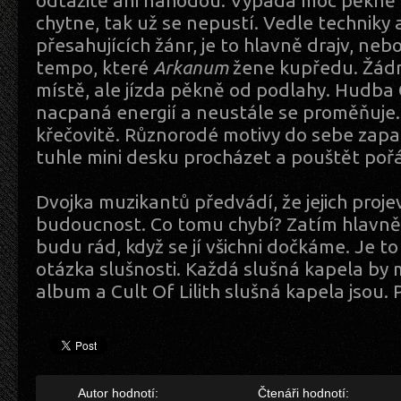
odtažitě ani náhodou. Vypadá moc pěkně 
chytne, tak už se nepustí. Vedle techniky 
přesahujících žánr, je to hlavně drajv, neb
tempo, které
Arkanum
žene kupředu. Žádn
místě, ale jízda pěkně od podlahy. Hudba Cu
nacpaná energií a neustále se proměňuje. 
křečovitě. Různorodé motivy do sebe zapada
tuhle mini desku procházet a pouštět poř
Dvojka muzikantů předvádí, že jejich proj
budoucnost. Co tomu chybí? Zatím hlavně
budu rád, když se jí všichni dočkáme. Je to
otázka slušnosti. Každá slušná kapela by 
album a Cult Of Lilith slušná kapela jsou. P
Autor hodnotí:
Čtenáři hodnotí: