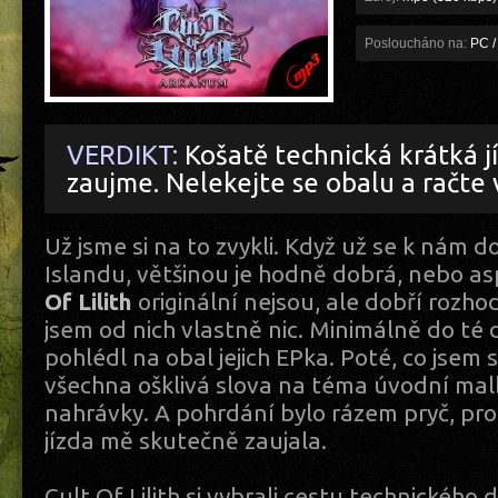
Posloucháno na:
PC /
VERDIKT:
Košatě technická krátká j
zaujme. Nelekejte se obalu a račte 
Už jsme si na to zvykli. Když už se k nám 
Islandu, většinou je hodně dobrá, nebo as
Of Lilith
originální nejsou, ale dobří rozh
jsem od nich vlastně nic. Minimálně do té 
pohlédl na obal jejich EPka. Poté, co jsem 
všechna ošklivá slova na téma úvodní malb
nahrávky. A pohrdání bylo rázem pryč, pro
jízda mě skutečně zaujala.
Cult Of Lilith si vybrali cestu technického