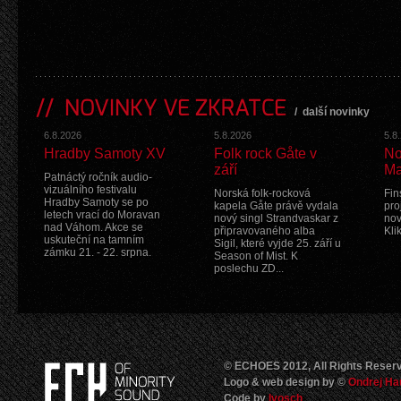
NOVINKY VE ZKRATCE
/
další novinky
6.8.2026
5.8.2026
5.8
Hradby Samoty XV
Folk rock Gåte v
No
září
Ma
Patnáctý ročník audio-
vizuálního festivalu
Norská folk-rocková
Fin
Hradby Samoty se po
kapela Gåte právě vydala
pro
letech vrací do Moravan
nový singl Strandvaskar z
nov
nad Váhom. Akce se
připravovaného alba
Kli
uskuteční na tamním
Sigil, které vyjde 25. září u
zámku 21. - 22. srpna.
Season of Mist. K
poslechu ZD...
© ECHOES 2012, All Rights Reser
Logo & web design by ©
Ondrej Ha
Code by
Ivosch