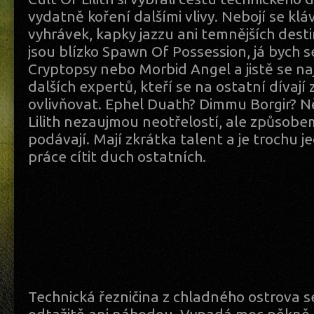
vydatně koření dalšími vlivy. Nebojí se klá
vyhrávek, kapky jazzu ani temnějších dest
jsou blízko Spawn Of Possession, já bych s
Cryptopsy nebo Morbid Angel a jistě se n
dalších expertů, kteří se na ostatní dívají 
ovlivňovat. Ephel Duath? Dimmu Borgir? Ně
Lilith nezaujmou neotřelostí, ale způsobe
podávají. Mají zkrátka talent a je trochu jedn
práce cítit duch ostatních.
Technická řezničina z chladného ostrova s