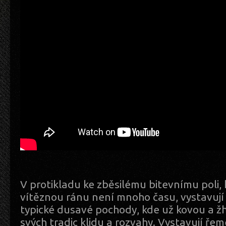
V protikladu ke zběsilému bitevnímu poli,
vítěznou ránu není mnoho času, vystavují 
typické dusavé pochody, kde už kovou a žh
svých tradic klidu a rozvahy. Vystavují ře