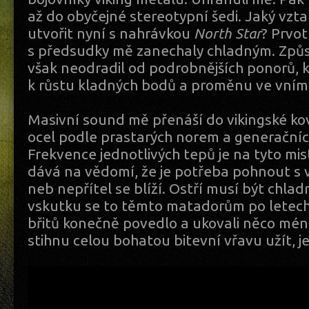
až do obyčejné stereotypní šedi. Jaký vzta
utvořit nyní s nahrávkou
North Star
? Prvo
s předsudky mě zanechaly chladným. Zp
však neodradil od podrobnějších ponorů,
k růstu kladných bodů a proměnu ve vním
Masivní sound mě přenáší do vikingské kov
ocel podle prastarých norem a generačníc
Frekvence jednotlivých tepů je na tyto mis
dává na vědomí, že je potřeba pohnout s 
neb nepřítel se blíží. Ostří musí být chladn
vskutku se to těmto matadorům po letec
břitů konečně povedlo a ukovali něco mén
stihnu celou bohatou bitevní vřavu užít, je