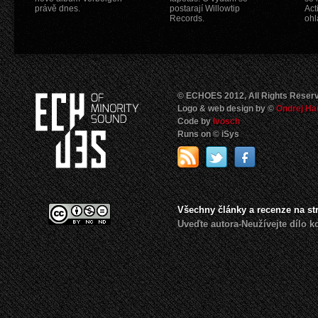
právě dnes.
postarají Willowtip
Act
Records.
ohl
© ECHOES 2012, All Rights Reser
Logo & web design by ©
Ondrej Ha
Code by
Ivosch
Runs on © iSys
Všechny články a recenze na s
Uveďte autora-Neužívejte dílo 