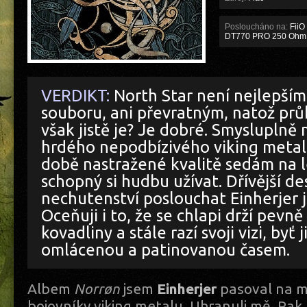
Posloucháno na:
FiiO
DT770 PRO 250 Ohm
VERDIKT:
North Star není nejlepší
souboru, ani převratným, natož pr
však jistě je? Je dobré. Smysluplně
hrdého nepodbízivého viking metal
době nastražené kvalitě sedám na l
schopný si hudbu užívat. Dřívější d
nechutenství poslouchat Einherjer j
Oceňuji i to, že se chlapi drží pevn
kovadliny a stále razí svoji vizi, byť 
omlácenou a patinovanou časem.
Albem
Norrøn
jsem
Einherjer
pasoval na m
bojovníky viking metalu. Uhranuli mě. Pak 