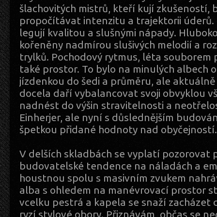
šlachovitých mistrů, kteří kují zkušeností,
propočítávat intenzitu a trajektorii úderů.
legují kvalitou a slušnými nápady. Hlubok
kořeněny nadmírou slušivých melodií a roz
trylků. Pochodový rytmus, léta souborem 
také prostor. To bylo na minulých albec
jízdenkou do šedi a průměru, ale aktuáln
docela daří vybalancovat svoji obvyklou vš
nadnést do výšin stravitelnosti a neotřelos
Einherjer, ale nyní s důslednějším budová
špetkou přidané hodnoty nad obyčejností.
V delších skladbách se vyplatí pozorovat p
budovatelské tendence na náladách a emo
houstnou spolu s masivním zvukem nahrá
alba s ohledem na manévrovací prostor st
vcelku pestrá a kapela se snaží zacházet 
ryzí stylové obory. Přiznávám, občas se ne