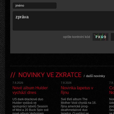
opište kontrolní kód
NOVINKY VE ZKRATCE
/
další novinky
7.8.2026
7.8.2026
7.8
Nové album Hulder
Novinka Iapetus v
Co
vychází dnes
říjnu
No
US dark-blackové duo
Své třetí album The
Nor
Hulder vydává ve
Mother Void chystá na 16.
úde
spolupráci labelů Season
října americké prog-
pod
of Mist a 20 Buck Spin své
deathmetalové duo
Sea
nové album Verbolgen
Iapetus. O vydání se
se 