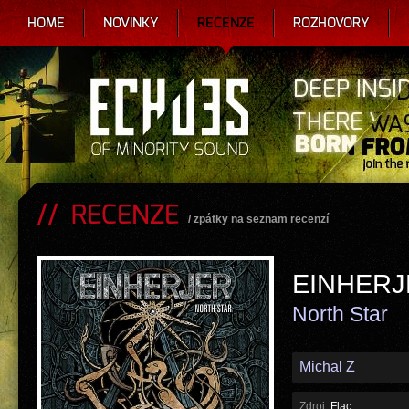
HOME
NOVINKY
RECENZE
ROZHOVORY
RECENZE
/
zpátky na seznam recenzí
EINHERJ
North Star
Michal Z
Zdroj:
Flac