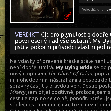
Posloucháno na:
note
VERDIKT:
Cit pro plynulost a dobře
povznesený nad vše ostatní. My Dyi
jistí a pokorní průvodci vlastní jedin
Na vdavky připravená kráska stále není uz
není dobře, umírá.
My Dying Bride
se po pě
novým opusem
The Ghost Of Orion
, popral
mimohudebními nástrahami a dospěli do b
správný čas jít s pravdou ven. Dosud pos
Misery
jsem přijal pozitivně, protože jsem 
cestu a naplno se do něj ponořit. Strávil j
společnosti nemálo času, to se nezapomín
stínu novinky tolik zajímavé nepřijde, naj