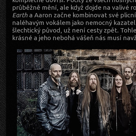
průběžně mění, ale když dojde na valivé 
Earth
a Aaron začne kombinovat své plicní
naléhavým vokálem jako nemocný kazatel z
šlechtický původ, už není cesty zpět. Tohl
krásné a jeho nebohá vášeň nás musí navž