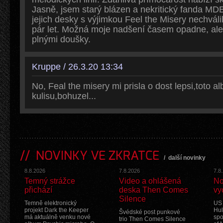
Jasně, jsem starý blázen a nekritický fanda MDB
jejich desky s výjimkou Feel the Misery nechvál
pár let. Možná moje nadšení časem opadne, ale
plnými doušky.
Kruppe / 26.3.20 13:34
No, Feal the misery mi prisla o dost lepsi,toto 
kulisu,bohuzel...
NOVINKY VE ZKRATCE
/
další novinky
8.8.2026
7.8.2026
7.8
Temný strážce
Video a ohlášená
No
přichází
deska Then Comes
vy
Silence
Temně elektronický
US 
projekt Dark the Keeper
Hul
Švédské post punkové
má aktuálně venku nové
spo
trio Then Comes Silence