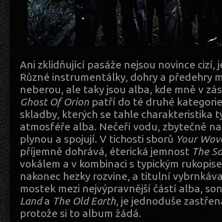
Ani zklidňující pasáže nejsou novince cizí, je
Různé instrumentálky, dohry a předehry 
neberou, ale taky jsou alba, kde mně v zá
Ghost Of Orion
patří do té druhé kategorie
skladby, kterých se tahle charakteristika t
atmosféře alba. Nečeří vodu, zbytečně na
plynou a spojují. V tichosti sborů
Your Wov
příjemně dohrává, éterická jemnost
The So
vokálem a v kombinaci s typickým rukopis
nakonec hezky rozvine, a titulní vybrnkáva
mostek mezi nejvýpravnější částí alba, so
Land
a
The Old Earth
, je jednoduše zastře
protože si to album žádá.