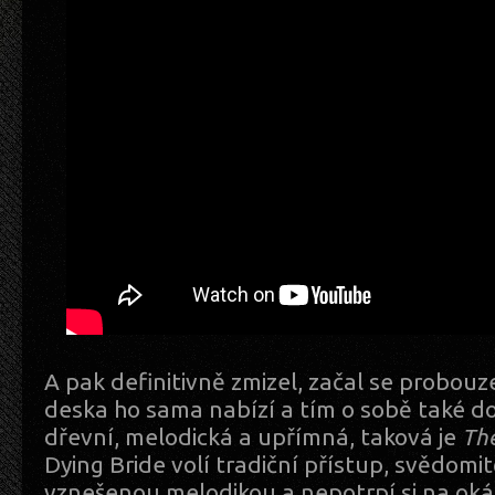
A pak definitivně zmizel, začal se probouz
deska ho sama nabízí a tím o sobě také dos
dřevní, melodická a upřímná, taková je
The
Dying Bride volí tradiční přístup, svědomit
vznešenou melodikou a nepotrpí si na oká