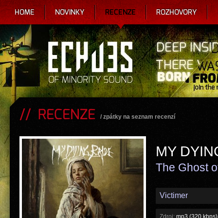
HOME
NOVINKY
RECENZE
ROZHOVORY
RECENZE
/
zpátky na seznam recenzí
MY DYIN
The Ghost o
Victimer
Zdroj:
mp3 (320 kbps)