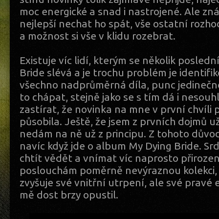
moc energické a snad i nastrojené. Ale zná
nejlepší nechat ho spát, vše ostatní rozh
a možnost si vše v klidu rozebrat.
Existuje víc lidí, kterým se několik posled
Bride slévá a je trochu problém je identifik
všechno nadprůměrná díla, punc jedinečnos
to chápat, stejně jako se s tím dá i nesou
zastírat, že novinka na mne v první chvíli
působila. Ještě, že jsem z prvních dojmů 
nedám na ně už z principu. Z tohoto důvodu
navíc když jde o album My Dying Bride. Sr
chtít vědět a vnímat víc naprosto přirozeně
poslouchám poměrně nevýraznou kolekci, k
zvyšuje své vnitřní utrpení, ale své pravé
mě dost brzy opustil.