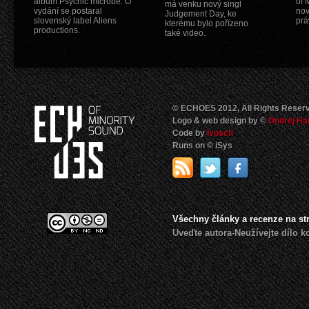
album Psychic microbe. O
of 
má venku nový singl
vydání se postaral
nov
Judgement Day, ke
slovenský label Aliens
prá
kterému bylo pořízeno
productions.
také video.
© ECHOES 2012, All Rights Reser
Logo & web design by ©
Ondrej Ha
Code by
Ivosch
Runs on © iSys
Všechny články a recenze na s
Uveďte autora-Neužívejte dílo 