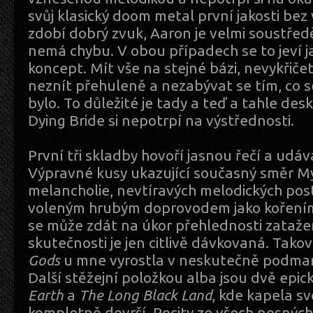
svůj klasický doom metal první jakosti bez
zdobí dobrý zvuk, Aaron je velmi soustřed
nemá chybu. V obou případech se to jeví 
koncept. Mít vše na stejné bázi, nevykřiče
neznít přehuleně a nezabývat se tím, co s
bylo. To důležité je tady a teď a tahle desk
Dying Bride si nepotrpí na výstřednosti.
První tři skladby hovoří jasnou řečí a udáva
Výpravné kusy ukazující současný směr My
melancholie, nevtíravých melodických pos
voleným hrubým doprovodem jako kořením.
se může zdát na úkor přehlednosti zataže
skutečnosti je jen citlivě dávkovaná. Tako
Gods
u mne vyrostla v neskutečně podmani
Další stěžejní položkou alba jsou dvě epic
Earth
a
The Long Black Land
, kde kapela s
kompletně dovrší. Pocity ze všech nosných