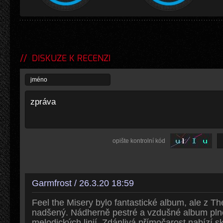
DISKUZE K RECENZI
opište kontrolní kód
Garmfrost / 26.3.20 18:59
Feel the Misery bylo fantastické album, ale z T
nadšený. Nádherně pestré a vzdušné album pln
melodických linií. Zdánlivá přímočarost nabízí s