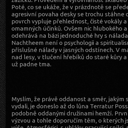
Poté, co se ukáže, že v prázdnotě se pře
agresivní povaha desky se trochu stáhne 
povrch vypluje přehlednost, čisté vokály 
omamných účinků. Ovšem nic hlubokého a 
odehrává na bázi jednoduché hry s nálada
Nachtheem není o psychologii a spirituali
příslušné nálady v jasných odstínech. V 
nad lesy, v tlučení hřebíků do staré kůry 
už padne tma.
Myslím, že právě oddanost a směr, jakým
vydali, je doneslo až do lůna Terratur Poss
podobně oddanými družinami hemží. První
výzvou a tohle doporučím těm, o kterých 
výše. Atmosférici, s uhláky pracující snílci