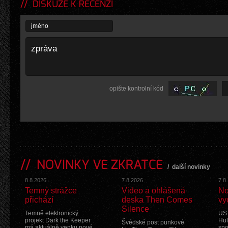
DISKUZE K RECENZI
opište kontrolní kód
NOVINKY VE ZKRATCE
/
další novinky
8.8.2026
7.8.2026
7.8
Temný strážce
Video a ohlášená
No
přichází
deska Then Comes
vy
Silence
Temně elektronický
US 
projekt Dark the Keeper
Hul
Švédské post punkové
má aktuálně venku nové
spo