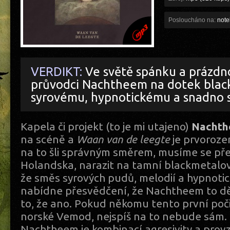
Posloucháno na:
noteb
VERDIKT:
Ve světě spánku a prázdn
průvodci Nachtheem na dotek blac
syrovému, hypnotickému a snadno s
Kapela či projekt (to je mi utajeno)
Nacht
na scéně a
Waan van de leegte
je prvoroze
na to šli správným směrem, musíme se pře
Holandska, narazit na tamní blackmetalov
že směs syrových pudů, melodií a hypnotic
nabídne přesvědčení, že Nachtheem to dě
to, že ano. Pokud někomu tento první po
norské Vemod, nejspíš na to nebude sám.
Nachtheem je kombinací agresivity a pro