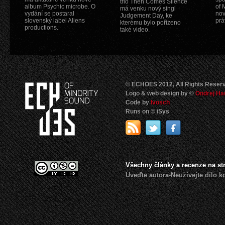
trio Then Comes Silence
album Psychic microbe. O
of 
má venku nový singl
vydání se postaral
nov
Judgement Day, ke
slovenský label Aliens
prá
kterému bylo pořízeno
productions.
také video.
© ECHOES 2012, All Rights Reser
Logo & web design by ©
Ondrej Ha
Code by
Ivosch
Runs on © iSys
Všechny články a recenze na s
Uveďte autora-Neužívejte dílo 