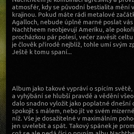
atmosfér, kdy se původní bestialita mění 
krajinou. Pokud máte rádi metalové začát
Agalloch, nebude úplně marné poslat vás
Nachtheem neobjevují Ameriku, ale pokoři
procházkou pár polesí, večer zavěsit celt
je člověk přírodě nejblíž, tohle umí svým
Ještě k tomu spaní...
Album jako takové vypráví o spícím světě,
a vyhýbání se hlubší pravdě a vědění všeo
dalo snadno vyložit jako poplatné dnešní
spokojit s málem, nebo jít ve svém mizern
níž. Vše je dosažitelné v maximálním poho
jen uvelebit a spát. Takový spánek je pr
což se ale nedá říci o prvním albu Nachth