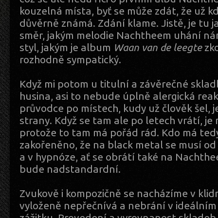
kouzelná místa, byť se může zdát, že už k
důvěrně známá. Zdání klame. Jistě, je tu 
směr, jakým melodie Nachtheem uhání nám 
styl, jakým je album
Waan van de leegte
zk
rozhodně sympatický.
Když mi potom u titulní a závěrečné sklad
husina, asi to nebude úplně alergická reak
průvodce po místech, kudy už člověk šel, j
strany. Když se tam ale po letech vrátí, j
protože to tam má pořád rád. Kdo má ted
zakořeněno, že na black metal se musí od 
a v hypnóze, ať se obrátí také na Nachthe
bude nadstandardní.
Zvukově i kompozičně se nacházíme v klid
vyloženě nepřečnívá a nebrání v ideální
zážitku. Provedení a vyrovnanost skladeb 