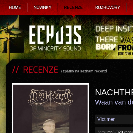
HOME
NOVINKY
RECENZE
ROZHOVORY
RECENZE
/
zpátky na seznam recenzí
NACHTH
Waan van de
Victimer
Zdroj:
mp3 (320 kbps)