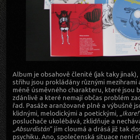
Album je obsahově členité (jak taky jinak),
střihu jsou prokládány různými mezihrami 
méně úsměvného charakteru, které jsou b
zdánlivě a které nemají občas problém zací
řad. Pasáže aranžované plně a výbušně js
klidnými, melodickými a poetickými, „
Ikare!
posluchače ukolébává, zklidňuje a nechává 
„
Absurdistán
“ jím cloumá a drásá již tak 
psychiku. Ano, společenská situace není růž