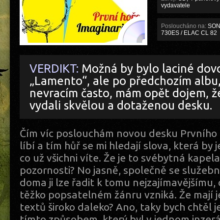
vydavatele
Posloucháno na:
SONY
730ES / ELAC CL 82
VERDIKT:
Možná by bylo laciné dov
„Lamento“, ale po předchozím albu
nevracím často, mám opět dojem, ž
vydali skvělou a dotaženou desku.
Čím víc poslouchám novou desku Prvního H
líbí a tím hůř se mi hledají slova, která by
co už všichni víte. Že je to svébytná kapel
pozornosti? No jasně, společně se služebn
doma ji lze řadit k tomu nejzajímavějšímu,
těžko popsatelném žánru vzniká. Že mají j
textů široko daleko? Ano, taky bych chtěl
tímto způsobem, který byl v jednom inze