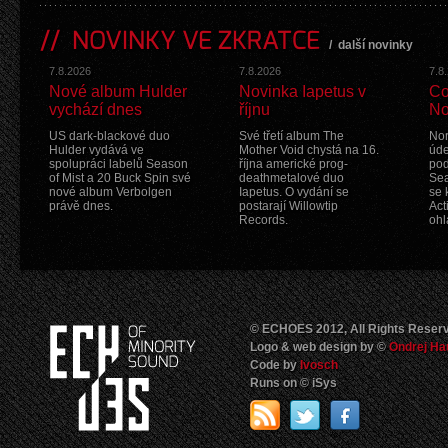
NOVINKY VE ZKRATCE
/
další novinky
7.8.2026
7.8.2026
7.8
Nové album Hulder
Novinka Iapetus v
Co
vychází dnes
říjnu
No
US dark-blackové duo
Své třetí album The
Nor
Hulder vydává ve
Mother Void chystá na 16.
úde
spolupráci labelů Season
října americké prog-
pod
of Mist a 20 Buck Spin své
deathmetalové duo
Sea
nové album Verbolgen
Iapetus. O vydání se
se 
právě dnes.
postarají Willowtip
Act
Records.
ohl
© ECHOES 2012, All Rights Reser
Logo & web design by ©
Ondrej Ha
Code by
Ivosch
Runs on © iSys