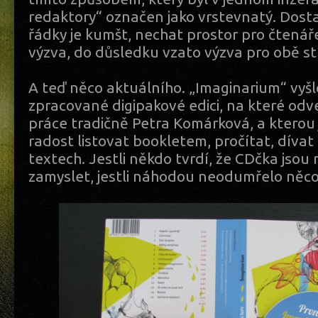
redaktory“ označen jako vrstevnatý. Dost
řádky je kumšt, nechat prostor pro čtenáře
výzva, do důsledku vzato výzva pro obě st
A teď něco aktuálního. „Imaginarium“ vyšl
zpracované digipakové edici, na které odv
práce tradičně Petra Komárková, a kterou j
radost listovat bookletem, pročítat, dívat
textech. Jestli někdo tvrdí, že CDčka jsou
zamyslet, jestli náhodou neodumřelo něc