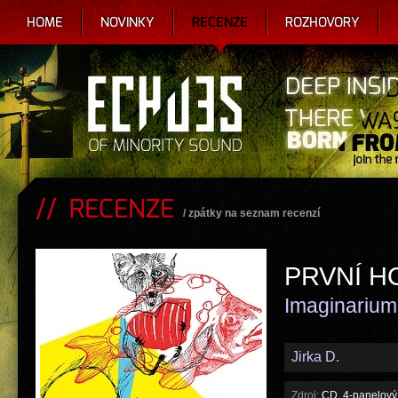
HOME
NOVINKY
RECENZE
ROZHOVORY
RECENZE
/
zpátky na seznam recenzí
PRVNÍ H
Imaginarium
Jirka D.
Zdroj:
CD, 4-panelový 