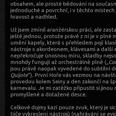
obsahem, ale prosté bědování na současn
jednoduché a povrchní, i v těchto místech je
hravost a nadhled.
Už jsem zmínil aranžérskou práci, ale zasta
ještě jednou, protože právě z ní je v plné mí
umění kapely, která s přehledem pojí klas
nástroje s akordeonem, klávesami a další 
nepřekročuje únosnou míru, skladby nejsou
mnohdy fungují až orchestrálně plně („
Car
jsou právě naopak vyvedené do subtilní do
Quijote
“). První Hoře vás vezmou na návšt
provedou kolem Seiny a den zakončí na š
karnevalu. Je mi zatěžko připustit si jinou
promyšlené a dotažené desce.
Celkové dojmy kazí pouze zvuk, který je si
týče vykreslení nástrojů (nahrávání se evi