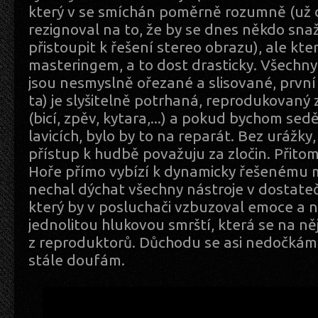
který v se smíchán poměrně rozumně (už
rezignoval na to, že by se dnes někdo snaž
přistoupit k řešení stereo obrazu), ale kter
masteringem, a to dost drasticky. Všechny
jsou nesmyslně ořezané a slisované, první
ta) je slyšitelně potrhaná, reprodukovaný
(bicí, zpěv, kytara,...) a pokud bychom sedě
lavicích, bylo by to na reparát. Bez urážky
přístup k hudbě považuju za zločin. Přit
Hoře přímo vybízí k dynamicky řešenému m
nechal dýchat všechny nástroje v dostate
který by v posluchači vzbuzoval emoce a n
jednolitou hlukovou smrští, která se na něj
z reproduktorů. Důchodu se asi nedočkám,
stále doufám.