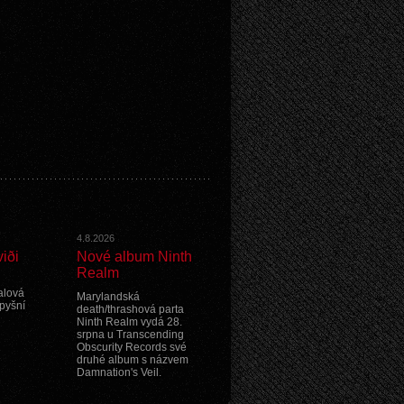
4.8.2026
iði
Nové album Ninth
Realm
alová
Marylandská
 pyšní
death/thrashová parta
Ninth Realm vydá 28.
srpna u Transcending
Obscurity Records své
druhé album s názvem
Damnation's Veil.