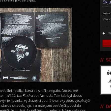
 kvalitě jako se Skjult.
Skju
Země:
Vznik:
fa
SOU
stiální nadílka, která se s ničím nepáře. Docela mě
utem
Within the Flesh
a současností. Tam kde byl debut
ý), je novinka, vycházející pouhé dva roky poté, vyspělejší
 stavba skladeb, jejich aranže jsou pestřejší, podstata
DA
lepější. Je možné, že někteří z ortodoxních fans nebudou