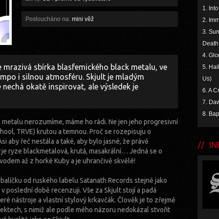
1. Int
Posloucháno na:
mini věž
2. Imm
3. Su
Death
4. Glo
je mrazivá sbírka blasfemického black metalu, ve
5. Ha
empo i silnou atmosféru. Skjult je mladým
Us)
 nechá okatě inspirovat, ale výsledek je
6. A C
7. Daw
8. Bap
k metalu nerozumíme, máme ho rádi. Ne jen jeho progresivní
school, TRVE) krutou a temnou. Proč se rozepisuju o
Asi aby řeč nestála a také, aby bylo jasné, že právě
INF
je ryze blackmetalová, krutá, masakrální… Jedná se o
odem až z horké Kuby a je uhrančivě skvělé!
o balíčku od ruského labelu Satanath Records stejně jako
v poslední době recenzuji. Vše za Skjult stojí a padá
ré nástroje a vlastní stylový krkavčák. Člověk je to zřejmě
ojektech, s nimiž ale podle mého názoru nedokázal stvořit