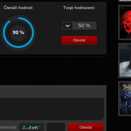
Čtenáři hodnotí:
Tvoje hodnocení:
50 %
Odeslat
ntrolní kód