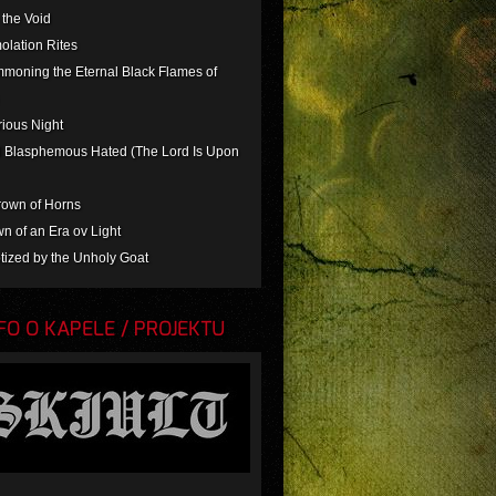
o the Void
olation Rites
mmoning the Eternal Black Flames of
rious Night
il Blasphemous Hated (The Lord Is Upon
rown of Horns
n of an Era ov Light
tized by the Unholy Goat
O O KAPELE / PROJEKTU