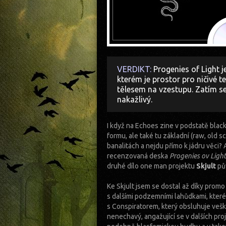
VERDIKT:
Progenies of Light 
kterém je prostor pro ničivé t
tělesem na vzestupu. Zatím se
nakažlivý.
I když na Echoes zine v podstatě blac
formu, ale také tu základní (raw, old 
banalitách a nejdu přímo k jádru věci? 
recenzovaná deska
Progenies ov Light
druhé dílo one man projektu
Skjult
pův
Ke Skjult jsem se dostal až díky prom
s dalšími podzemními lahůdkami, které 
s Conspiratorem, který obsluhuje veške
nenechavý, angažující se v dalších pr