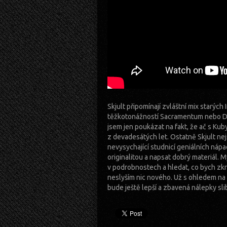
Skjult připomínají zvláštní mix starýc
těžkotonážností Sacramentum nebo Dis
jsem jen poukázat na fakt, že ač s Kuby
z devadesátých let. Ostatně Skjult nej
nevysychající studnicí geniálních nápa
originalitou a napsat dobrý materiál. My
v podrobnostech a hledat, co bych zkr
neslyším nic nového. Už s ohledem na 
bude ještě lepší a zbavená nálepky s