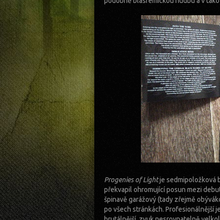
podobně blasfemickou hudbu a v takové
Progenies of Light
je sedmipoložková be
překvapil ohromující posun mezi deb
špinavě garážový (tady zřejmě obývákov
po všech stránkách. Profesionálnější je
brutálnější, zvuk nesrovnatelně velko