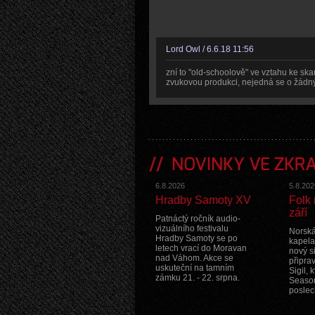
Lord Owl / 6.6.18 11:56
zní to "old-schoolově" ve vztahu ke s
zvukovou produkci, nejedná se o žádný
NOVINKY VE ZKR
6.8.2026
5.8.202
Hradby Samoty XV
Folk 
září
Patnáctý ročník audio-
vizuálního festivalu
Norská
Hradby Samoty se po
kapela
letech vrací do Moravan
nový s
nad Váhom. Akce se
připra
uskuteční na tamním
Sigil, 
zámku 21. - 22. srpna.
Season
poslec