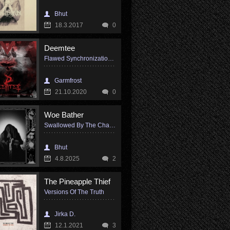
Bhut
18.3.2017
0
Deemtee
Flawed Synchronization with Reality
Garmfrost
21.10.2020
0
Woe Bather
Swallowed By The Chains Of Spirit Loss
Bhut
4.8.2025
2
The Pineapple Thief
Versions Of The Truth
Jirka D.
12.1.2021
3