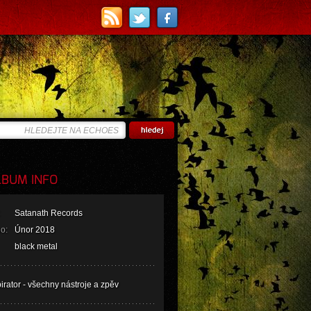
BUM INFO
Satanath Records
o:
Únor 2018
black metal
rator - všechny nástroje a zpěv