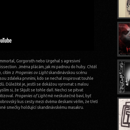
h Immortal, Gorgoroth nebo Urgehal s agresivní
section. Jména plácám, jak mi padnou do huby. Chtěl
, cítím z
Progenies ov Light
skandinávskou scénu
sou zdaleka prvními, kdo se nechal inspirovat touhle
dů. Důležité je, jestli se dokážou vyrovnat s malou
slím si, že Skjult se tohle daří. Nechci se pitvat
itizoval.
Progenies of Light
mě neskutečně baví, byť
obrovský kus cesty mezi dvěma deskami věřím, že třetí
libné smečky holdující skandinávskému masakru.