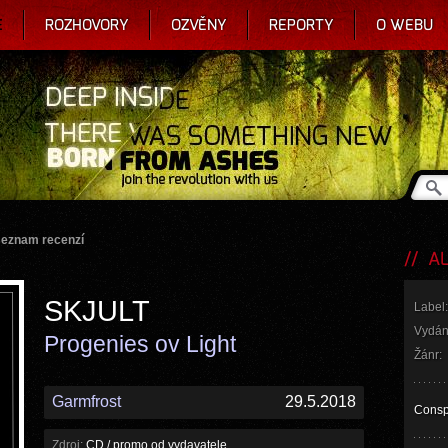
E
ROZHOVORY
OZVĚNY
REPORTY
O WEBU
seznam recenzí
AL
SKJULT
Label:
Vydán
Progenies ov Light
Žánr:
Garmfrost
29.5.2018
Conspi
Zdroj:
CD / promo od vydavatele