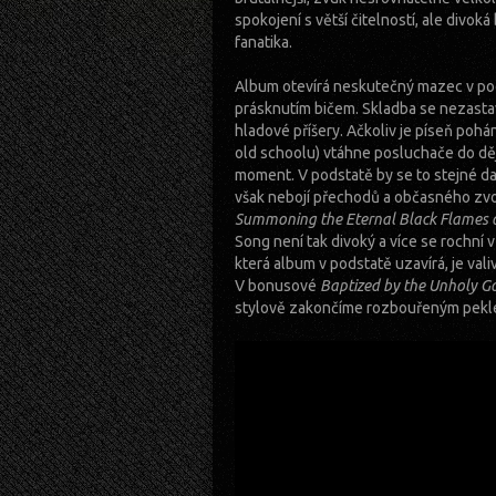
spokojení s větší čitelností, ale divok
fanatika.
Album otevírá neskutečný mazec v p
prásknutím bičem. Skladba se nezastaví
hladové příšery. Ačkoliv je píseň pohán
old schoolu) vtáhne posluchače do děj
moment. V podstatě by se to stejné dalo
však nebojí přechodů a občasného zvol
Summoning the Eternal Black Flames 
Song není tak divoký a více se rochní 
která album v podstatě uzavírá, je val
V bonusové
Baptized by the Unholy G
stylově zakončíme rozbouřeným pekl