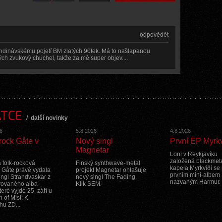
odpovědět
kandinávskému pojetí BM zlatých 90tek. Má to našlapanou
ch zvukový chuchel, takže za mě super objev....
ATCE
/
další novinky
6
5.8.2026
4.8.2026
rock Gåte v
Nový singl
První EP Myrkv
Magnetar
Loni v Reykjavíku
založená blackmet
 folk-rocková
Finský synthwave-metal
kapela Myrkviði se
 Gåte právě vydala
projekt Magnetar ohlašuje
prvním mini-albem
ingl Strandvaskar z
nový singl The Fading.
nazvaným Harmur.
vovaného alba
Klik SEM.
které vyjde 25. září u
 of Mist. K
hu ZD...