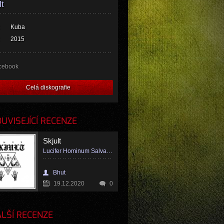
lt
Kuba
2015
cebook
Celá diskografie
VISEJÍCÍ RECENZE
Skjult
Lucifer Hominum Salvator
Bhut
19.12.2020
0
LŠÍ RECENZE