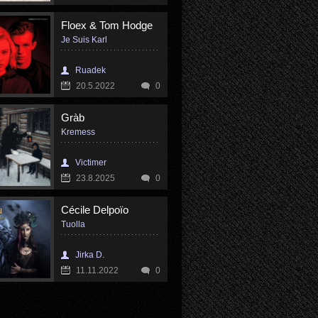
Floex & Tom Hodge
Je Suis Karl
Ruadek
20.5.2022
0
Gràb
Kremess
Victimer
23.8.2025
0
Cécile Delpoïo
Tuolla
Jirka D.
11.11.2022
0