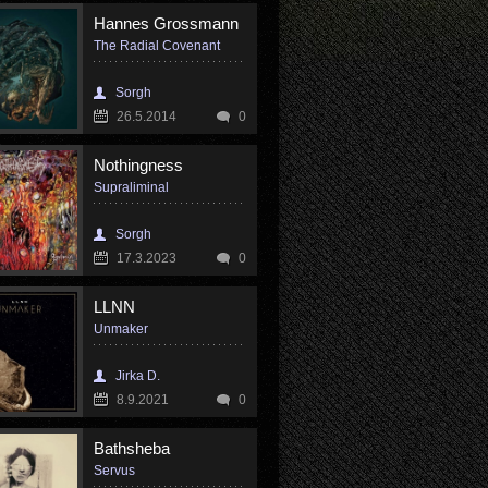
Hannes Grossmann
The Radial Covenant
Sorgh
26.5.2014
0
Nothingness
Supraliminal
Sorgh
17.3.2023
0
LLNN
Unmaker
Jirka D.
8.9.2021
0
Bathsheba
Servus