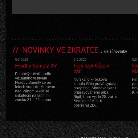
NOVINKY VE ZKRATCE
/
další novinky
6.8.2026
5.8.2026
5.8
Hradby Samoty XV
Folk rock Gåte v
No
září
Ma
Patnáctý ročník audio-
vizuálního festivalu
Norská folk-rocková
Fin
Hradby Samoty se po
kapela Gåte právě vydala
pro
letech vrací do Moravan
nový singl Strandvaskar z
nov
nad Váhom. Akce se
připravovaného alba
Kli
uskuteční na tamním
Sigil, které vyjde 25. září u
zámku 21. - 22. srpna.
Season of Mist. K
poslechu ZD...