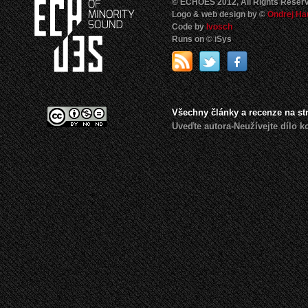
© ECHOES 2012, All Rights Reser
Logo & web design by ©
Ondrej Ha
Code by
Ivosch
Runs on © iSys
Všechny články a recenze na s
Uveďte autora-Neužívejte dílo 