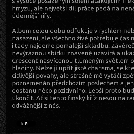
s vysoce posazeným sólem atakujícím fre
hmyzu, ale největší díl práce padá na nen
údernější rify.
Album celou dobu odfukuje v rychlém n
nasazení, ale všechno živé potřebuje čas 
i tady najdeme pomalejší skladbu. Závěr
nevýraznou sbírku znaveně uzavírá a ukaz
Crescent nasvícenou tlumeným světlem 
hladiny. Nelze jí upřít jisté charisma, se k
citlivější povahy, ale strašně mě vytáčí zpě
poznamenán předchozím poslechem a jen 
dostanu něco pozitivního. Lepší proto bu
ukončit. Ať si tento finský kříž nesou na ra
odvážnější z nás.