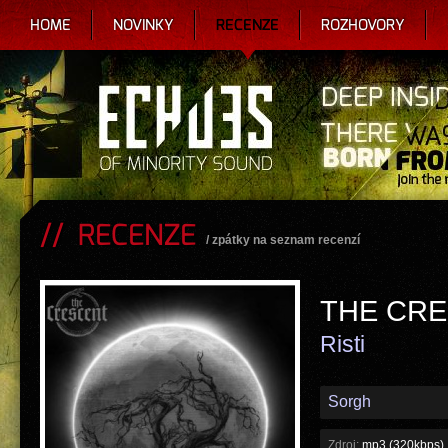
HOME
NOVINKY
RECENZE
ROZHOVORY
RECENZE
/
zpátky na seznam recenzí
THE CR
Risti
Sorgh
Zdroj:
mp3 (320kbps)