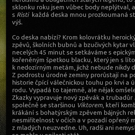
sklonku roku jsem vůbec body neplýtval, 
s
Risti
každá deska mnou prozkoumaná stoj
výš.
Co deska nabízí? Krom kolovrátku heroick
zpěvů, školních bubnů a bzučivých kytar vl
necelých 45 minut se setkáváme s epick
kořeněným špetkou blacku, který jen s lítos
k nedozírným metám, jichž nebude nikdy 
Z podrostu úrodné zeminy prorůstají na p
historie čpící válečnickou touhu po krvi a
rodu. Vypadá to tajemně, ale nějak omše
Zkazky vypravuje nový zpěvák a trubadůr
společně se staršinou
Viktorem
, kteří kom
krákání s bohatýrským zpěvem bájných rek
nesmiřitelnost v očích a v pozadí opřený m
z mladých neuzvedne. Uh, radši ani nemysl