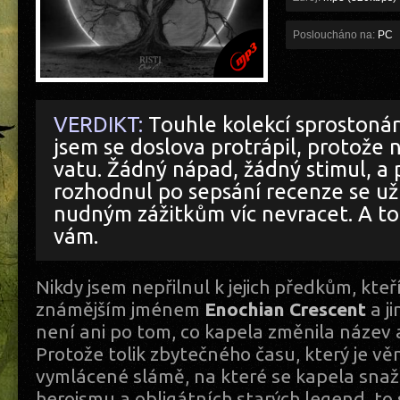
Posloucháno na:
PC
VERDIKT:
Touhle kolekcí sprostonár
jsem se doslova protrápil, protože 
vatu. Žádný nápad, žádný stimul, a 
rozhodnul po sepsání recenze se už
nudným zážitkům víc nevracet. A to
vám.
Nikdy jsem nepřilnul k jejich předkům, kteř
známějším jménem
Enochian
Crescent
a j
není ani po tom, co kapela změnila název
Protože tolik zbytečného času, který je v
vymlácené slámě, na které se kapela snaží
heroismu a obligátních starých legend, to s