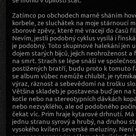
se mohlo v opilosti stát.
Zatímco po obchodech marně sháním hově
korbele, ze sluchátek na moje stárnoucí 
sborové zpěvy, které mě vracejí do časů f
Nevím, jestli podobný cyklus vysílá i finská
je podobný. Toto skupinové halekání jen 
dojem starých bijců, jejich neohroženost a 
na smrt. Strach se lépe snáší ve společnos
postižených bratří, budu proto k tomuto f
se album vůbec nemůže chlubit, je rytmika.
výraz, ráznost a sebevědomí na trošku slož
Většina skladeb je postavena buď jen na 
kotle nebo na stereotypních dávkách kop
nebo nezvyklého, ale od podobného počinu
čekat víc. Prim hraje kytarové drhnutí. Má 
jednu stranu syrový a hrubý, na druhou st
vysokého kvílení severské meluzíny. Není 