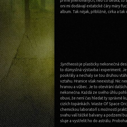
prvně jmenovaných, neb co deska, to 
oni mi dodávají extatické čáry máry fu
album. Tak nějak, přibližně, cirka a tak d
Syntheosis
je plasticky nekonečná des
to důmyslná výstavba i experiment. Je 
pookřály a nechaly se tou druhou vtáh
vztahu. Hranice však neexistují. Nic n
hranou a vůbec. Je to otevírání dalších
nekonečna. Každá ze svého úhlu pohled
obuvi, že není čas hledat ty správné k
cizích topánkách. Waste Of Space Or
chemickou laboratoří s možností praktik
svahu valí těžké balvany a podzemí bu
sluje a vystřelit ho do astrálu. Proboh