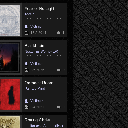
Year of No Light
Tocsin
Victimer
16.3.2014
1
Blackbraid
Nocturnal Womb (EP)
Victimer
8.5.2026
0
Odradek Room
Painted Mind
Victimer
3.4.2021
0
Rotting Christ
Lucifer over Athens (live)