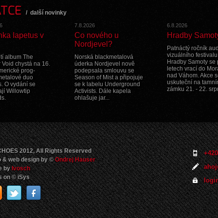
ATCE
/
další novinky
6
7.8.2026
6.8.2026
nka Iapetus v
Co nového u
Hradby Samot
Nordjevel?
Patnáctý ročník aud
vizuálního festivalu
etí album The
Norská blackmetalová
Hradby Samoty se 
 Void chystá na 16.
úderka Nordjevel nově
letech vrací do Mo
americké prog-
podepsala smlouvu se
nad Váhom. Akce s
metalové duo
Season of Mist a připojuje
uskuteční na tamn
s. O vydání se
se k labelu Underground
zámku 21. - 22. srp
jí Willowtip
Activists. Dále kapela
s.
ohlašuje jar...
HOES 2012, All Rights Reserved
+420
 & web design by ©
Ondrej Hauser
ahoj
e by
Ivosch
 on © iSys
logi