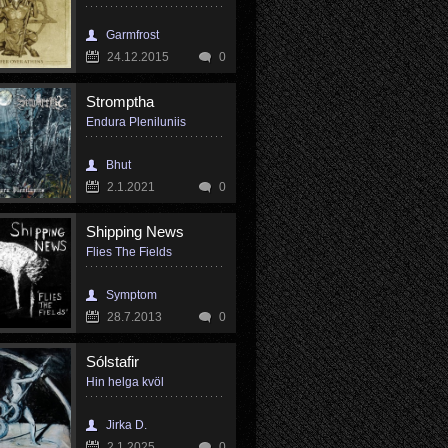
Garmfrost
24.12.2015
0
Stromptha
Endura Pleniluniis
Bhut
2.1.2021
0
Shipping News
Flies The Fields
Symptom
28.7.2013
0
Sólstafir
Hin helga kv​ö​l
Jirka D.
2.1.2025
0