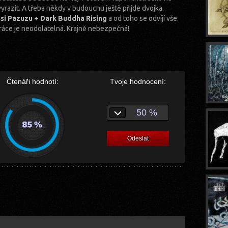
vyrazit. A třeba někdy v budoucnu ještě přijde dvojka.
si Pazuzu + Dark Buddha Rising
a od toho se odvíjí vše.
práce je neodolatelná. Krajně nebezpečná!
Čtenáři hodnotí:
Tvoje hodnocení:
50 %
Odeslat