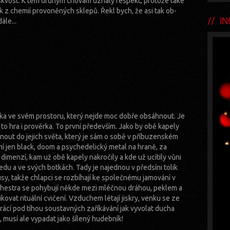
skvost. K těm druhým chovám uznalý respekt, protože také
ck z chemií provoněných sklepů. Řekl bych, že asi tak ob-
INF
ále...
ka ve svém prostoru, který nejde moc dobře obsáhnout. Je
to hra i prověrka. To první především. Jako by obě kapely
nout do jejich světa, který je sám o sobě v příbuzenském
ení jen black, doom a psychedelický metal na hraně, za
 dimenzí, kam už obě kapely nakročily a kde už ucítily vůni
u a ve svých botkách. Tady je najednou v předsíni tolik
usy, takže chlapci se rozbíhají ke společnému jamování v
chestra se pohybují někde mezi mléčnou dráhou, peklem a
ovat rituální cvičení. Vzduchem létají jiskry, venku se ze
rácí pod tíhou soustavných zaříkávání jak vyvolat ducha
a, musí ale vypadat jako šílený hudebník!