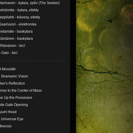
Vanhanen - kytara, zpěv (The Seeker)
ehdontie - kytara, efekty
Leppilahti - klávesy, efekty
Saarivuori - elektronika
ietamäki - baskytara
 Rämänen - baskytara
 Rämänen - bicí
 Salo - bicí
d Monolith
e Shamanic Vision
ker's Reflection
rney to the Center of Mass
ke Up the Possessor
inite Gate Opening
cuum Head
 Universal Eye
theosis