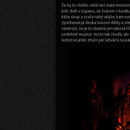
Že by to chtělo větší než malé množst
bůh. Bůh v županu, se žvárem v koutku
káže sirup a zcela nahý ukáže, kam nast
Syntheosis
je deska luxusní délky a st
závěrům, že je to vlastně jen taková hl
podobné muzice. Asi to tak i bude, al
ledničce ještě zbylo pár lahváčů na pár 