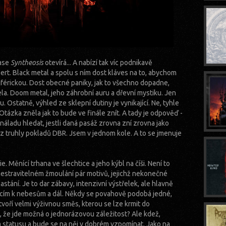
rase
Syntheosis
otevírá... A nabízí tak víc podnikavě
rt. Black metal a spolu s ním dost kláves na to, abychom
férickou. Dost obecné paniky, jak to všechno dopadne,
la. Doom metal, jeho záhrobní auru a dřevní mystiku. Jen
Ostatně, výhled ze sklepní dutiny je vynikající. Ne, tyhle
. Otázka zněla jak to bude ve finále znít. A tady je odpověď -
áladu hledat, jestli daná pasáž zrovna zní zrovna jako
truhly pokladů DBR. Jsem v jednom kole. A to se jmenuje
. Měnící trhana ve šlechtice a jeho kýbl na číši. Není to
 nestravitelném žmoulání pár motivů, jejichž nekonečné
tání. Je to dar zábavy, intenzivní výstřelek, ale hlavně
cím k nebesům a dál. Někdy se povahově podobá jedné,
oří velmi výživnou směs, kterou se lze krmit do
o, že jde možná o jednorázovou záležitost? Ale kdež,
m statusu a bude se na něj v dobrém vzpomínat. Jako na