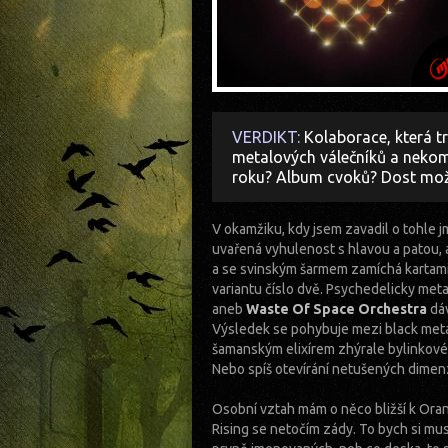
VERDIKT:
Kolaborace, která tr
metalových válečníků a nekom
roku? Album cvoků? Dost mo
V okamžiku, kdy jsem zavadil o tohle 
uvařená vyhulenost s hlavou a patou, 
a se svinským šarmem zamíchá kartami
variantu číslo dvě. Psychedelicky met
aneb
Waste Of Space Orchestra
dáv
Výsledek se pohybuje mezi black met
šamanským elixírem zhýrale bylinkov
Nebo spíš otevírání netušených dimenz
Osobní vztah mám o něco bližší k Oran
Rising se netočím zády. To bych si mus