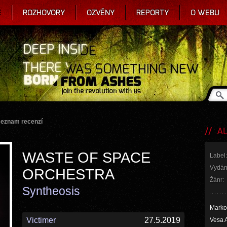
E
ROZHOVORY
OZVĚNY
REPORTY
O WEBU
seznam recenzí
AL
WASTE OF SPACE
Label:
Vydán
ORCHESTRA
Žánr:
Syntheosis
Marko
Victimer
27.5.2019
Vesa 