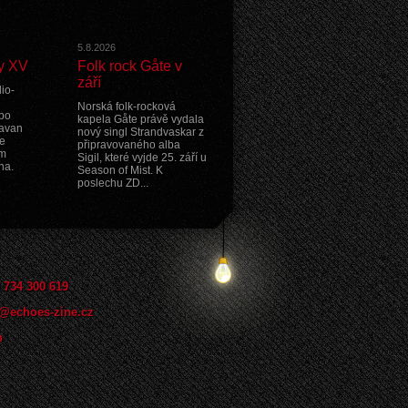
5.8.2026
y XV
Folk rock Gåte v
září
io-
Norská folk-rocková
po
kapela Gåte právě vydala
ravan
nový singl Strandvaskar z
e
připravovaného alba
ím
Sigil, které vyjde 25. září u
na.
Season of Mist. K
poslechu ZD...
 734 300 619
@echoes-zine.cz
n