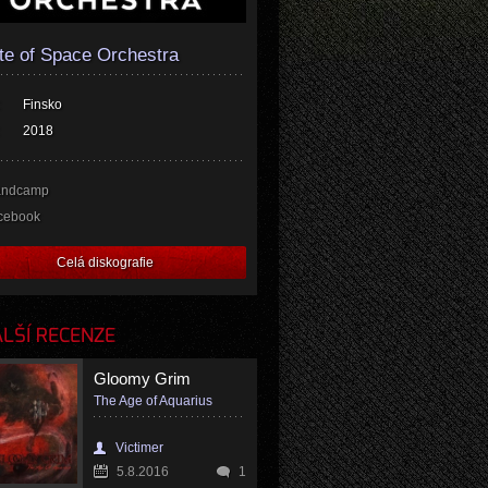
e of Space Orchestra
Finsko
2018
andcamp
cebook
Celá diskografie
LŠÍ RECENZE
Gloomy Grim
The Age of Aquarius
Victimer
5.8.2016
1