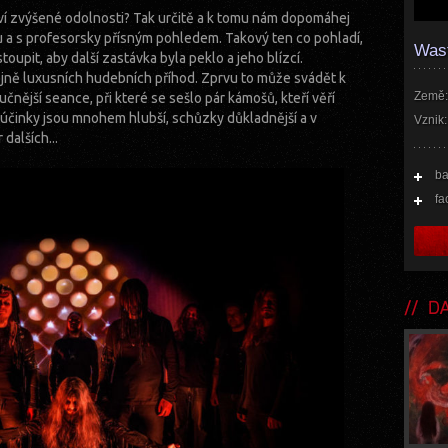
ví zvýšené odolnosti? Tak určitě a k tomu nám dopomáhej
 a s profesorsky přísným pohledem. Takový ten co pohladí,
Wast
oupit, aby další zastávka byla peklo a jeho blízcí.
ejně luxusních hudebních příhod. Zprvu to může svádět k
Země:
učnější seance, při které se sešlo pár kámošů, kteří věří
e účinky jsou mnohem hlubší, schůzky důkladnější a v
Vznik:
dalších...
b
fa
DA