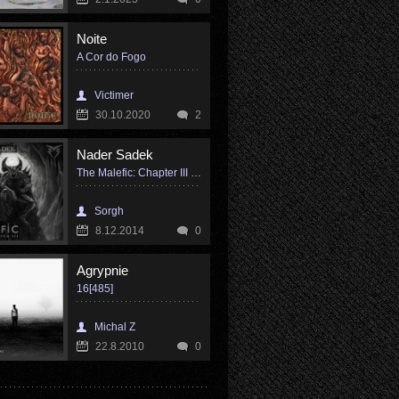
Noite
A Cor do Fogo
Victimer
30.10.2020
2
Nader Sadek
The Malefic: Chapter III (EP)
Sorgh
8.12.2014
0
Agrypnie
16[485]
Michal Z
22.8.2010
0