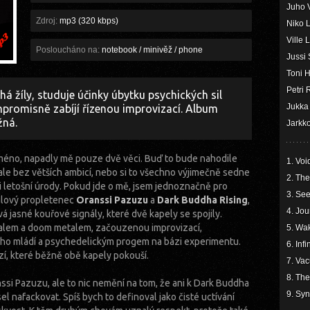
Juho 
Zdroj:
mp3 (320 kbps)
Niko L
Ville 
Posloucháno na:
notebook / minivěž / phone
Jussi 
Toni H
Petri
há žíly, studuje účinky úbytku psychických sil
Jukka
promisně zabíjí řízenou improvizací. Album
žná.
Jarkko
jméno, napadly mě pouze dvě věci. Buď to bude nahodile
1. Voi
ale bez větších ambicí, nebo si to všechno výjimečně sedne
2. Th
 letošní úrody. Pokud jde o mě, jsem jednoznačně pro
3. See
alový propletenec
Oranssi Pazuzu
a
Dark Buddha Rising
,
4. Jou
á jasné kouřové signály, které dvě kapely se spojily.
alem a doom metalem, začouzenou improvizací,
5. Wa
ého mládí a psychedelickým progem na bázi experimentu.
6. Inf
í, které běžně obě kapely pokouší.
7. Va
8. The
ssi Pazuzu, ale to nic nemění na tom, že ani k Dark Buddha
9. Syn
el nafackovat. Spíš bych to definoval jako čisté uctívání