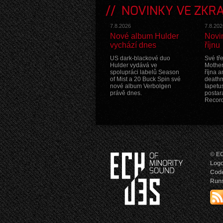
NOVINKY VE ZKR
7.8.2026
7.8.202
Nové album Hulder
Novi
vychází dnes
říjnu
US dark-blackové duo
Své tř
Hulder vydává ve
Mother
spolupráci labelů Season
října 
of Mist a 20 Buck Spin své
death
nové album Verbolgen
Iapetu
právě dnes.
postara
Record
© EC
Logo
Cod
Runs