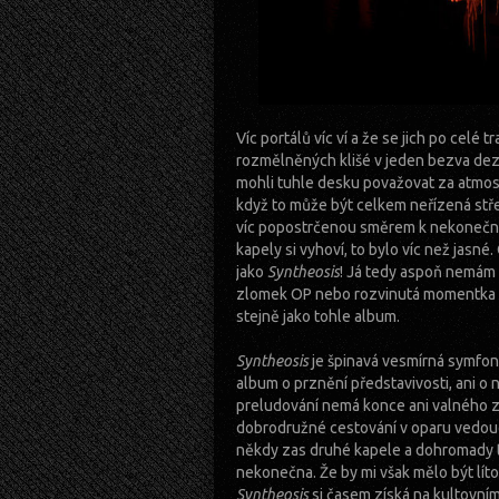
Víc portálů víc ví a že se jich po celé t
rozmělněných klišé v jeden bezva deze
mohli tuhle desku považovat za atmos
když to může být celkem neřízená stře
víc popostrčenou směrem k nekonečnu. 
kapely si vyhoví, to bylo víc než jasné
jako
Syntheosis
! Já tedy aspoň nemám n
zlomek OP nebo rozvinutá momentka z 
stejně jako tohle album.
Syntheosis
je špinavá vesmírná symfonie
album o prznění představivosti, ani o
preludování nemá konce ani valného zas
dobrodružné cestování v oparu vedou
někdy zas druhé kapele a dohromady tv
nekonečna. Že by mi však mělo být lít
Syntheosis
si časem získá na kultovní