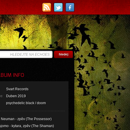
BUM INFO
Svart Records
o:
Duben 2019
psychedelic black / doom
 Neuman - zpěv (The Possessor)
Ajomo - kytara, zpěv (The Shaman)