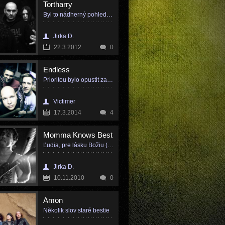
Tortharry
Byl to nádherný pohled vidět ty mraky lidí v našich trikách a mikinách...
Jirka D.
22.3.2012
0
Endless
Prioritou bylo opustit zaběhané postupy, překonat se.
Victimer
17.3.2014
4
Momma Knows Best
Ľudia, pre lásku Božiu (akéhokoľvek vyznávate), začnite chodiť na koncerty.
Jirka D.
10.11.2010
0
Amon
Několik slov staré bestie