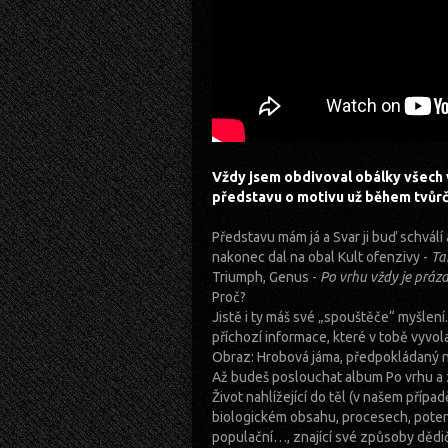
Vždy jsem obdivoval obálky všech 
představu o motivu už během tvůr
Představu mám já a Svar ji buď schválí
nakonec dal na obal Kult ofenzivy -
Ta
Triumph, Genus -
Po vrhu vždy je práz
Proč?
Jistě i ty máš své „spouštěče“ myšlení.
příchozí informace, které v tobě vyvol
Obraz: Hrobová jáma, předpokládaný ná
Až budeš poslouchat album Po vrhu a z
Život nahlížející do těl (v našem přípa
biologickém obsahu, procesech, potenc
populační…, znající své způsoby dědič