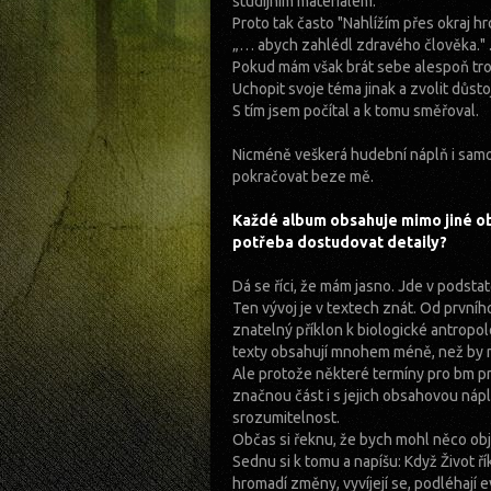
studijním materiálem.
Proto tak často "Nahlížím přes okraj h
„… abych zahlédl zdravého člověka." .
Pokud mám však brát sebe alespoň troc
Uchopit svoje téma jinak a zvolit důsto
S tím jsem počítal a k tomu směřoval.
Nicméně veškerá hudební náplň i samot
pokračovat beze mě.
Každé album obsahuje mimo jiné ob
potřeba dostudovat detaily?
Dá se říci, že mám jasno. Jde v podstat
Ten vývoj je v textech znát. Od první
znatelný příklon k biologické antropol
texty obsahují mnohem méně, než by 
Ale protože některé termíny pro bm pr
značnou část i s jejich obsahovou nápl
srozumitelnost.
Občas si řeknu, že bych mohl něco obja
Sednu si k tomu a napíšu: Když Život ř
hromadí změny, vyvíjejí se, podléhají 