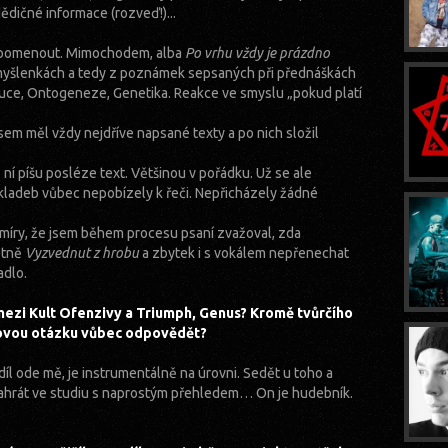
 dědičné informace (rozveď!)...
připomenout. Mimochodem, alba
Po vrhu vždy je prázdno
myšlenkách a tedy z poznámek sepsaných při přednáškách
ce, Ontogeneze, Genetika. Reakce ve smyslu „pokud platí
sem měl vždy nejdříve napsané texty a po nich složil
ní píšu posléze text. Většinou v pořádku. Už se ale
kladeb vůbec nepobízely k řeči. Nepřicházely žádné
 míry, že jsem během procesu psaní zvažoval, zda
étně
Vyzvednut z hrobu
a zbytek i s vokálem nepřenechat
adlo.
mezi Kult Ofenzivy a Triumph, Genus? Kromě tvůrčího
kovou otázku vůbec odpovědět?
díl ode mě, je instrumentálně na úrovni. Sedět u toho a
 zahrát ve studiu s naprostým přehledem… On je hudebník.