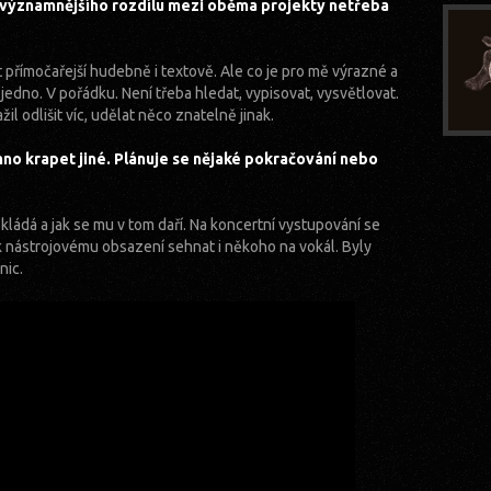
 významnějšího rozdílu mezi oběma projekty netřeba
t přímočařejší hudebně i textově. Ale co je pro mě výrazné a
 jedno. V pořádku. Není třeba hledat, vypisovat, vysvětlovat.
il odlišit víc, udělat něco znatelně jinak.
no krapet jiné. Plánuje se nějaké pokračování nebo
 skládá a jak se mu v tom daří. Na koncertní vystupování se
k nástrojovému obsazení sehnat i někoho na vokál. Byly
nic.