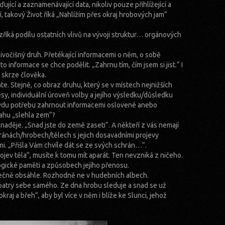
jící a zaznamenávající data, nikoliv pouze přihlížející a
cí, takový Život říká „Nahlížím přes okraj hrobových jam“
zříká podílu ostatních vlivů na vývoji struktur… orgánových
vočišný druh. Přetékající informacemi o něm, o sobě
to informace se chce podělit. „Zahrnu tím, čím jsem si jist.“ I
 skrze člověka.
te. Stejně, co obraz druhu, který se v místech nejnižších
sy, individuální úroveň volby a jejího výsledku/důsledku
pravdu potřebu zahrnout informacemi oslovené anebo
sahu „slehla zem“?
 naděje. „Snad jste do země zaseti“. A někteří z vás nemají
chránách/hrobech/tělech s jejich dosavadními projevy
. „Přišla Vám chvíle dát se ze svých schrán…“.
ojev těla“, musíte k tomu mít aparát. Ten nevzniká z ničeho.
ogické paměti a způsobech jejího přenosu.
atečně obsáhle. Rozhodně ne v hudebních albech.
patry sebe samého. Ze dna hrobu sleduje a snad se už
aj a břeh“, aby byl více v něm i blíže ke Slunci, jehož