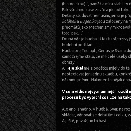
(biologickou)..., paměť a míra stability
Pak všechno zase zavřu a jdu od toho.
Detaily studovat nemusím, jen si je 
kolébek
a
Eugenika
jsou založeny na 
předmětů jako Mechanismy mikroevolu
toto, pak…“.
Druhá věc je hudba. U Kultu ofenzivy j
hudební podklad.
Hudba pro Triumph, Genus je Svar a do 
samozřejmě stalo, že mě celé úseky s
obrazy.
A
Taje skal
mě z počátku míjely do té
neotextovat jen jednu skladbu, konkr
někomu jinému. Nakonec to nějak dop
V čem vidíš nejvýznamnější rozdíl 
procesu bys vypíchl co? Lze na ta
Ale ano, snadno. V hudbě. Svar, na roz
skládat, věnovat se detailům i celku,
A ještě, považ, ho to baví.