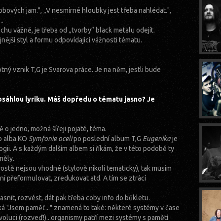
robových jam.", „V nesmírné hloubky jest třeba nahlédat.",
..
hu vážně, je třeba od „tvorby“ black metalu odejít.
jnější styl a formu odpovídající vážnosti tématu.
ný vznik T,G je Svarova práce. Je na něm, jestli bude
sáhlou lyriku. Máš dopředu o tématu jasno? Je
ě o jedno, možná šířeji pojaté, téma.
ho alba KO
Symfonie oceli
po poslední album T,G
Eugenika
je
ogii. A s každým dalším albem si říkám, že v této podobě ty
měly.
ostě nejsou vhodné (stylově nikoli tematicky), tak musím
ní přeformulovat, zredukovat atd. A tím se ztrácí
snit, rozvést, dát pak třeba coby info do bůkletu.
íká "Jsem paměť..." znamená to také: některé systémy v čase
evoluci (rozveď!)...organismy patří mezi systémy s pamětí