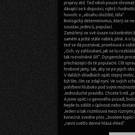
projevy atd. Teď nikoli pouze shromažďu
dávající se k dispozici, nýbrž i hodnotí
hovoříc o „obsahu úložiště, těla“.
Biologický determinismus, který se ne
soustav, jedinců, populací.
Zaměřený ve své úvaze na konkrétní ži
samém a ještě stále nabírá, plně. A o ty
teď se dá poznávat, promlouvá o sobě
„Och, vy zahloubaní, jak se tu rozkládá
tak rozvolněně šíří“. Dysgenické proce
přecházející do té populační. Cítí o
hrobové jámy, tak, aby se po jejich ob
V dalších skladbách opět stejný motiv,
být tím, čím se zdají nyní. Ve svých s
pohřbeni hluboko pod svými možnostmi
Jednoduché pravidlo. Chcete li mít „pr
A jsme opět i u genového pozadí, biol
Nejde to sdělit v úplnosti nebo dost
Jeden si tak rozmlouvá mezi různými 
konečně zvedne přes „životem kypící okr
„ranní světlo denně hlásá vhled“.