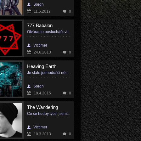
Sorgh
11.6.2012
0
777 Babalon
Otvárame poslucháčovi bránu k vnímaniu „iných svetov"
Victimer
24.6.2013
0
Heaving Earth
Je stále jednodušší něco následovat, než se zastavit a přemýšlet
Sorgh
19.4.2015
0
The Wandering
Co se hudby týče, jsem velice nesmlouvavý člověk
Victimer
10.3.2013
0