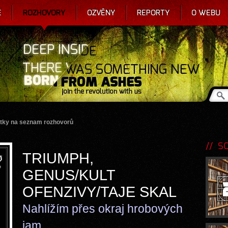
E
ROZHOVORY
OZVĚNY
REPORTY
O WEBU
tky na seznam rozhovorů
SOU
TRIUMPH,
GENUS/KULT
OFENZIVY/TAJE SKAL
Nahlížím přes okraj hrobových
jam...