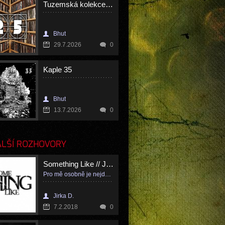
Tuzemská kolekce 25
Bhut
29.7.2026
0
Kaple 35
Bhut
13.7.2026
0
LŠÍ ROZHOVORY
Something Like // Jenda
Pro mě osobně je nejdůležitější svoboda, ta je pojítkem spousty textů na naší desce
Jirka D.
7.2.2018
0