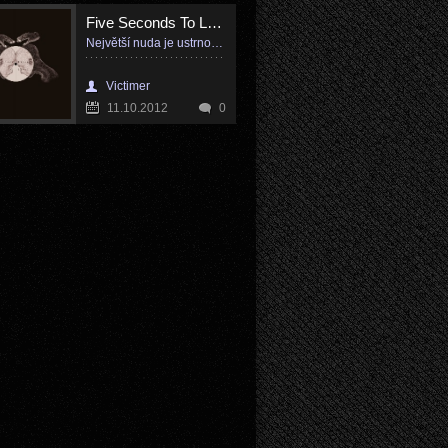
Five Seconds To Leave
Největší nuda je ustrnout v nějaký šabloně
Victimer
11.10.2012
0