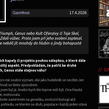
Garmfrost
17.4.2026
riumph, Genus nebo Kult Ofenzivy či Taje Skal,
ali vůbec. Proto jsem při jeho svolení zaplesal.
 nebáli jít mnohdy do hlubin a jindy bohapustě
ich kapely či projektu pouhou nálepkou, o které dále
ležitý aspekt. Předpokládám, že patříš ke druhé
DA
h, Genus stále stejnou váhu?
pro mě osobní význam. Ale jako hudebník se necítím.Jen
dřovat se tímto způsobem.
jsem byl já. Anebo bych tím teprve měl být. Ona hlasitá
é, motivovala.
obním zaměřením na genetiku, evoluční biologii atd.
pohledu, ve kterém se druh, populace i každý jeden stává