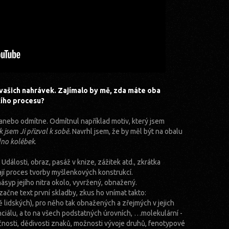
vašich nahrávek. Zajímalo by mě, zda máte oba
čího procesu?
 anebo odmítne. Odmítnul například motiv, který jsem
k jsem Ji přizval k sobě.
Navrhl jsem, že by měl být na obalu
dno kolébek
.
 Události, obraz, pasáž v knize, zážitek atd., zkrátka
ají proces tvorby myšlenkových konstrukcí.
syp jejího nitra okolo, vyvržený, obnažený.
ačne text první skladby, zkus ho vnímat takto:
dě lidských), pro něho tak obnažených a zřejmých v jejich
iálu, a to na všech podstatných úrovních, …molekulární -
nosti, dědivosti znaků, možnosti vývoje druhů, fenotypové