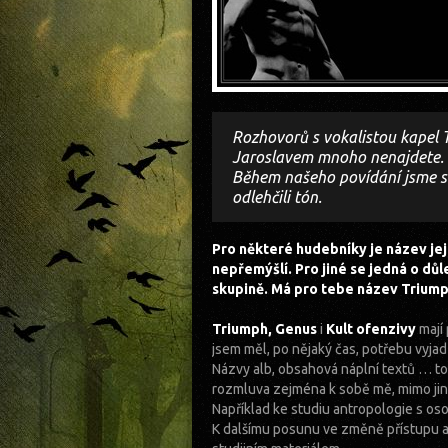
Rozhovorů s vokalistou kapel T
Jaroslavem mnoho nenajdete. Zd
Během našeho povídání jsme se
odlehčili tón.
Pro některé hudebníky je název jej
nepřemýšlí. Pro jiné se jedná o dů
skupině. Má pro tebe název Triump
Triumph, Genus
i
Kult ofenzivy
mají 
jsem měl, po nějaký čas, potřebu vyja
Názvy alb, obsahová náplní textů … to 
rozmluva zejména k sobě mě, mimo jin
Například ke studiu antropologie s os
K dalšímu posunu ve změně přístupu a 