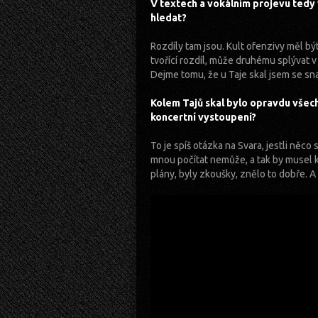
V textech a vokálním projevu tedy
hledat?
Rozdíly tam jsou. Kult ofenzivy měl bý
tvořící rozdíl, může druhému splývat v
Dejme tomu, že u Taje skal jsem se snaž
Kolem Tajů skal bylo opravdu všech
koncertní vystoupení?
To je spíš otázka na Svara, jestli něco
mnou počítat nemůže, a tak by musel 
plány, byly zkoušky, znělo to dobře. A 