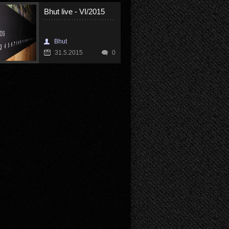
Bhut live - VI/2015
Bhut
31.5.2015
0