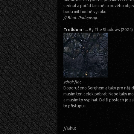
sednul a pořád tam něco nového objevu
budu mít hodně vysoko.
// Bhut: Podepisuji.
Trelldom
- ... By The Shadows (2024
zdroj: flac
Doporučeno Sorghem a taky pro něj ide
musím ten celek pobrat. Nebo taky m
a musím to vypínat. Další poslech je z
to přistupuji.
// Bhut