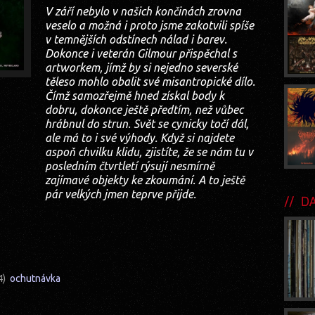
V září nebylo v našich končinách zrovna
veselo a možná i proto jsme zakotvili spíše
v temnějších odstínech nálad i barev.
Dokonce i veterán Gilmour přispěchal s
artworkem, jímž by si nejedno severské
těleso mohlo obalit své misantropické dílo.
Čímž samozřejmě hned získal body k
dobru, dokonce ještě předtím, než vůbec
hrábnul do strun. Svět se cynicky točí dál,
ale má to i své výhody. Když si najdete
aspoň chvilku klidu, zjistíte, že se nám tu v
posledním čtvrtletí rýsují nesmírně
zajímavé objekty ke zkoumání. A to ještě
pár velkých jmen teprve přijde.
DA
24)
ochutnávka