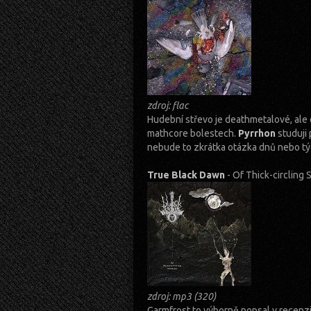
zdroj: flac
Hudební střevo je deathmetalové, ale da
mathcore bolestech.
Pyrrhon
studuji 
nebude to zkrátka otázka dnů nebo 
True Black Dawn
- Of Thick-circlin
zdroj: mp3 (320)
Garmfrost to výborně popsal v recenzi,