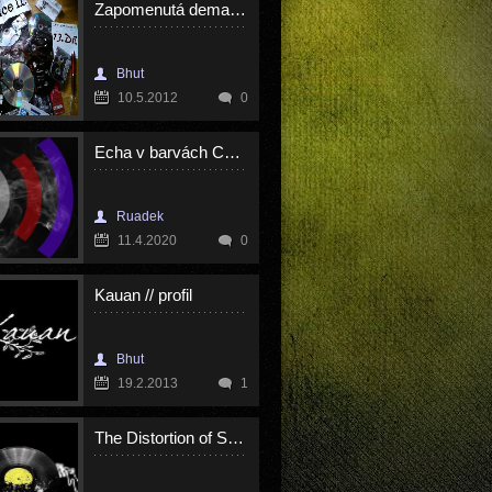
Zapomenutá dema? 13. díl: Innocence II.
Bhut
10.5.2012
0
Echa v barvách CZ scény 01
Ruadek
11.4.2020
0
Kauan // profil
Bhut
19.2.2013
1
The Distortion of Sound