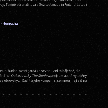
ji. Temně adrenalinová záležitost made in Finland! Letos ji
)
ochutnávka
ální hudba. Avantgarda ze severu. Zní to báječně, ale
ožná ne. Občas s
…By The Shadows
nejsem úplně vyladěný
ase obrovský… Gaahl a jeho kumpáni si se mnou hrají a já na