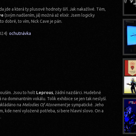
da jde a která ty plusové hodnoty šíří. Jak nakažlivé. Těm,
ve
(svým nadšením, já) možná až elixír. Jsem logicky
o dobré, to vím, Nick Cave je pán.
2024)
ochutnávka
ouším. Jsou to holt
Leprous
, žádní nazdárci. Hudebně
na dominantním vokálu. Tolik exhibice se jen tak neslyší.
nakládáno na
Melodies Of Atonement
je sympatické. Jeho
am, kde není vyloženě potřeba, si bere hlavní slovo. On a
.