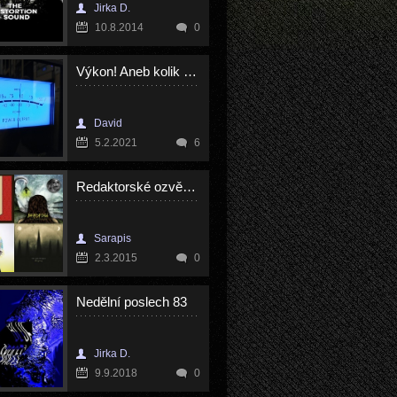
Jirka D.
10.8.2014
0
Výkon! Aneb kolik ho skutečně potřebujeme
David
5.2.2021
6
Redaktorské ozvěny - únor 2015
Sarapis
2.3.2015
0
Nedělní poslech 83
Jirka D.
9.9.2018
0