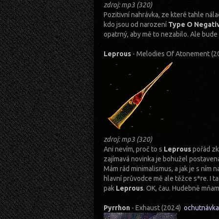
zdroj: mp3 (320)
Pozitivní nahrávka, ze které tahle nála
kdo jsou od narození
Type O Negati
opatrný, aby mě to nezabilo. Ale bude t
Leprous
- Melodies Of Atonement (
zdroj: mp3 (320)
Ani nevím, proč to s
Leprous
pořád zk
zajímavá novinka je bohužel postavená 
Mám rád minimalismus, a jak je s ním 
hlavní průvodce mě ale těžce s*re. I t
pak
Leprous
. OK, čau. Hudebně mňam
Pyrrhon
- Exhaust (2024)
ochutnávka