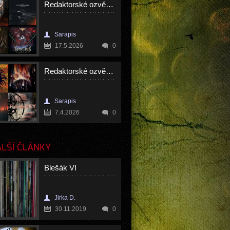
Redaktorské ozvěny - duben 2026
Sarapis
17.5.2026
0
Redaktorské ozvěny - březen 2026
Sarapis
7.4.2026
0
LŠÍ ČLÁNKY
Blešák VI
Jirka D.
30.11.2019
0