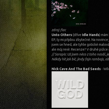
zdroj: flac
Unto Others
(dříve
Idle Hands
) mám 
EP, ty mi přijdou zbytečné. Na novince 
jsem se hned, ale tyhle gotické malov
ale můj revír. Recenze? V druhé půlce ř
// Sarapis: Už jsem něco z toho nasál,
Někdy hit jak bič, jindy fajn rambajs, 
Nick Cave And The Bad Seeds
- Wi