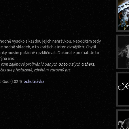
hodně vysoko s každou jejich nahrávkou. Nepočítám tedy
je hodně skladeb, o to kratších a intenzivnějších. Chytil
ánky musím pořádně rozklíčovat. Dokonale poznat. Je to
íjna ano.
 je tam zajímavé prolínání hodných
Unto
a zlých
Others
.
občas ale přeslazené, zdvihám varovný prs.
ld God (2024)
ochutnávka