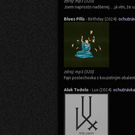
zdroj: mp3 (320)
Jsem naprosto nadšenej… já vím, že už
Blues Pills
- Birthday (2024)
ochutná
zdroj: mp3 (320)
Fajn poslechovka s kouzelným obalem.
Aluk Todolo
- Lux (2024)
ochutnávka