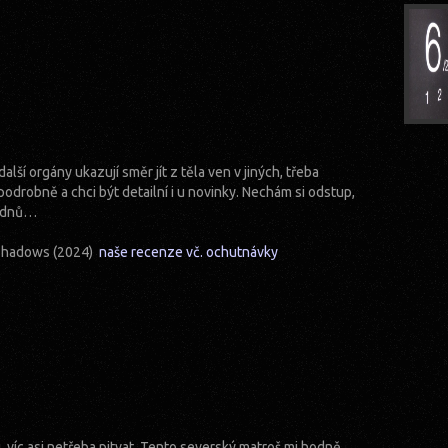
lší orgány ukazují směr jít z těla ven v jiných, třeba
podrobně a chci být detailní i u novinky. Nechám si odstup,
týdnů…
g Shadows (2024)
naše recenze vč. ochutnávky
 víc asi netřeba pitvat. Tento severský matroš mi hodně