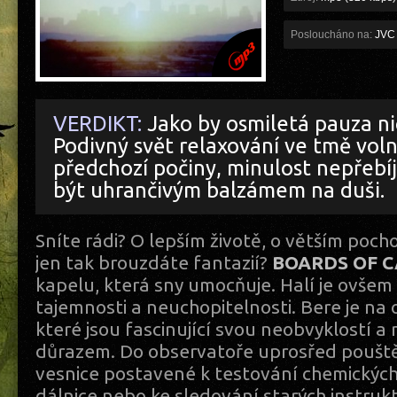
Posloucháno na:
JVC 
VERDIKT:
Jako by osmiletá pauza n
Podivný svět relaxování ve tmě vol
předchozí počiny, minulost nepřebíj
být uhrančivým balzámem na duši.
Sníte rádi? O lepším životě, o větším poch
jen tak brouzdáte fantazií?
BOARDS OF 
kapelu, která sny umocňuje. Halí je ovšem
tajemnosti a neuchopitelnosti. Bere je na
které jsou fascinující svou neobvyklostí a
důrazem. Do observatoře uprosřed poušt
vesnice postavené k testování chemických
dálnice nebo ke sledování starých instrukt