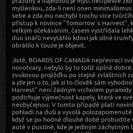
prázdný a najednou je mysl netrpělivě z
myšlenkou, zda-li není onen minimalismus 
sebe a zda mu nechybí trochu více tvůrčí
přístup k novince "Tomorrow´s Harvest", k
velkým očekáváním, časem vystřídala lehk
duo snářů nevytáhlo kdoví jak silné trumfy
obrátilo k touze je objevit.
Jistě, BOARDS OF CANADA nepřevrací své 
novotvary, nebylo by to totiž úplně dobré.
zvukovou projížďku po stejně zvláštních z
a jde jen o to, jak si to člověk sám vyhodn
Harvest" není žádným vrcholem pyramidy 
podtrhuje výjmečnost kapely, která ve své
neobyčejnou. V tomto případě platí novin
pohladí na duši a vyvolá polozapomenuté
když se po hodně dlouhé době probudíte
autě v pustině, kde je jediným záchytným