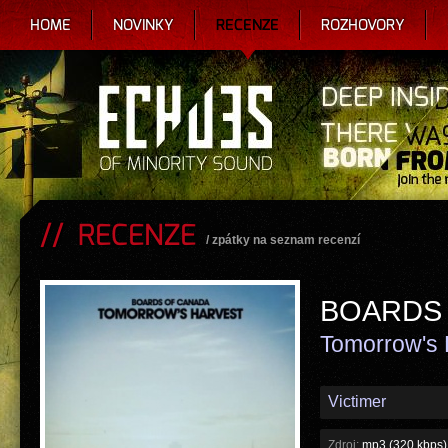
HOME
NOVINKY
RECENZE
ROZHOVORY
RECENZE
/
zpátky na seznam recenzí
BOARDS
Tomorrow's 
Victimer
Zdroj:
mp3 (320 kbps)