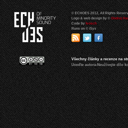
© ECHOES 2012, All Rights Reser
Logo & web design by ©
Ondrej Ha
Code by
Ivosch
Runs on © iSys
Všechny články a recenze na s
Uveďte autora-Neužívejte dílo 