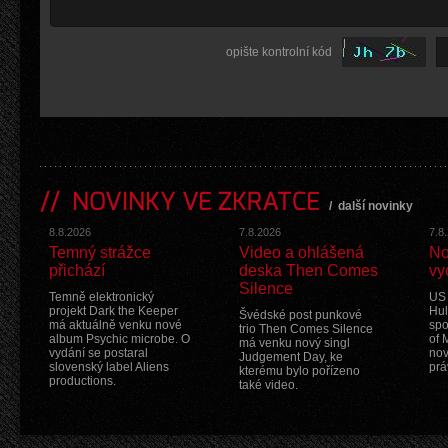
opište kontrolní kód
NOVINKY VE ZKRATCE
/
další novinky
8.8.2026
7.8.2026
7.8
Temný strážce
Video a ohlášená
No
přichází
deska Then Comes
vy
Silence
Temně elektronický
US 
projekt Dark the Keeper
Hul
Švédské post punkové
má aktuálně venku nové
spo
trio Then Comes Silence
album Psychic microbe. O
of 
má venku nový singl
vydání se postaral
nov
Judgement Day, ke
slovenský label Aliens
prá
kterému bylo pořízeno
productions.
také video.