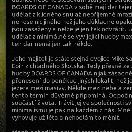
BOARDS OF CANADA v sobě mají dar taje
udělat z klidného snu až nepříjemně mrazi
nenese nic jiného než jeho důkladné opak
jsou zasaženy a nelze je jen tak odvrátit. 
udělat z minimálně se vyvíjející hudby max
ten dar nemá jen tak někdo.
Jeho majiteli je stále stejná dvojice Mike 
Eoin z chladného Skotska. Tedy přesně ze 
hudby BOARDS OF CANADA nijak zásadně n
přenesení do poněkud jiných lokalit, než j
jezera mezi masívy. Někde mezi nebe a ze
tento termín důvěrně přípomíná. Odpočine
součástí života. Trávit jej ve společnosti 
minimalismu je pak na každém z nás. Mně 
vyhovuje už léta a nehodlám to měnit.