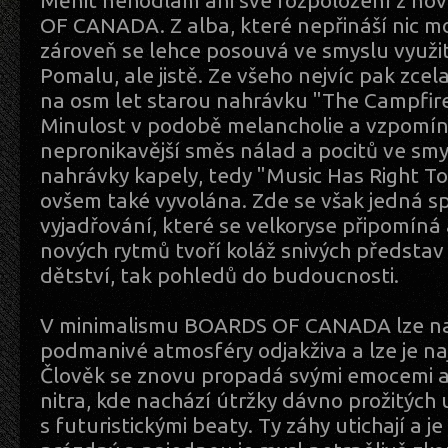
Měnit nehodlám ani své rozpoložení z n
OF CANADA. Z alba, které nepřináší nic m
zároveň se lehce posouvá ve smyslu využit
Pomalu, ale jistě. Ze všeho nejvíc pak zcel
na osm let starou nahrávku "The Campfir
Minulost v podobě melancholie a vzpomí
nepronikavější směs nálad a pocitů ve sm
nahrávky kapely, tedy "Music Has Right To 
ovšem také vyvolána. Zde se však jedná spí
vyjadřování, které se velkoryse připomíná
nových rytmů tvoří koláž snivých představ 
dětství, tak pohledů do budoucnosti.
V minimalismu BOARDS OF CANADA lze naj
podmanivé atmosféry odjakživa a lze je naj
Člověk se znovu propadá svými emocemi a
nitra, kde nachází útržky dávno prožitých 
s futuristickými beaty. Ty záhy utichají a je