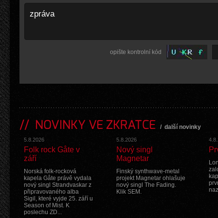
opište kontrolní kód
NOVINKY VE ZKRATCE
/
další novinky
5.8.2026
5.8.2026
4.8
Folk rock Gåte v
Nový singl
Pr
září
Magnetar
Lon
zal
Norská folk-rocková
Finský synthwave-metal
kap
kapela Gåte právě vydala
projekt Magnetar ohlašuje
prv
nový singl Strandvaskar z
nový singl The Fading.
na
připravovaného alba
Klik SEM.
Sigil, které vyjde 25. září u
Season of Mist. K
poslechu ZD...