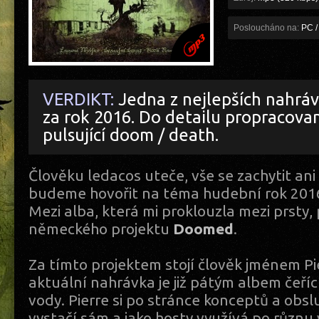
Posloucháno na:
PC /
VERDIKT:
Jedna z nejlepších nahrá
za rok 2016. Do detailu propracova
pulsující doom / death.
Člověku ledacos uteče, vše se zachytit an
budeme hovořit na téma hudební rok 2016, 
Mezi alba, která mi proklouzla mezi prsty,
německého projektu
Doomed
.
Za tímto projektem stojí člověk jménem Pi
aktuální nahrávka je již pátým albem čeř
vody. Pierre si po stránce konceptů a obsl
vystačí sám a jako hosty využívá po různu v