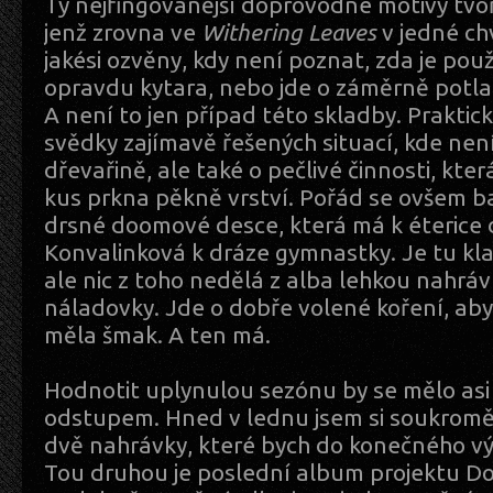
Ty nejfingovanější doprovodné motivy tvoř
jenž zrovna ve
Withering Leaves
v jedné chví
jakési ozvěny, kdy není poznat, zda je po
opravdu kytara, nebo jde o záměrně potlač
A není to jen případ této skladby. Praktic
svědky zajímavě řešených situací, kde není
dřevařině, ale také o pečlivé činnosti, kte
kus prkna pěkně vrství. Pořád se ovšem b
drsné doomové desce, která má k éterice 
Konvalinková k dráze gymnastky. Je tu klav
ale nic z toho nedělá z alba lehkou nahráv
náladovky. Jde o dobře volené koření, aby 
měla šmak. A ten má.
Hodnotit uplynulou sezónu by se mělo asi 
odstupem. Hned v lednu jsem si soukrom
dvě nahrávky, které bych do konečného vý
Tou druhou je poslední album projektu D