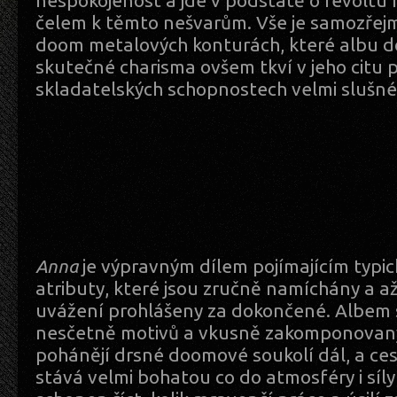
nespokojenost a jde v podstatě o revolt
čelem k těmto nešvarům. Vše je samozřej
doom metalových konturách, které albu d
skutečné charisma ovšem tkví v jeho citu p
skladatelských schopnostech velmi slušné
Anna
je výpravným dílem pojímajícím typ
atributy, které jsou zručně namíchány a 
uvážení prohlášeny za dokončené. Albem 
nesčetně motivů a vkusně zakomponovaný
pohánějí drsné doomové soukolí dál, a ce
stává velmi bohatou co do atmosféry i síl