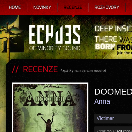
HOME
NOVINKY
RECENZE
ROZHOVORY
RECENZE
/
zpátky na seznam recenzí
DOOME
Anna
Victimer
Zdroj:
mp3 (320 kbps)