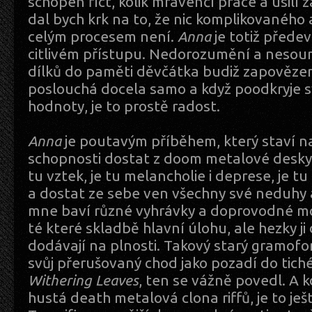
schopen říct, kolik mravenčí práce a úsilí z
dal bych krk na to, že nic komplikovaného
celým procesem není.
Anna
je totiž předev
citlivém přístupu. Nedorozumění a nesou
dílků do paměti děvčátka budiž zapověze
poslouchá docela samo a když poodkryje 
hodnoty, je to prostě radost.
Anna
je poutavým příběhem, který staví n
schopnosti dostat z doom metalové desky 
tu vztek, je tu melancholie i deprese, je t
a dostat ze sebe ven všechny své neduhy a
mne baví různé vyhrávky a doprovodné mot
té které skladbě hlavní úlohu, ale hezky ji 
dodávají na plnosti. Takový starý gramofon
svůj přerušovaný chod jako pozadí do tic
Withering Leaves
, ten se vážně povedl. A k
hustá death metalová clona riffů, je to ješ