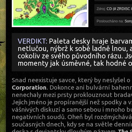
Zdroj:
CD (# ZRDISC 
Posloucháno na:
Son
VERDIKT:
Paleta desky hraje barvam
netlučou, nýbrž k sobě ladně lnou, a
cokoliv ze svého původního rázu. J
momenty jak úsměvné, tak hodné o
Snad neexistuje savce, který by neslyšel 
Corporation
. Dokonce ani bulvární bahenn
nenechaly mezi prsty proklouznout bradav
Jejich jméno je propíranější než spodky a
vášnivých diskuzí a samo sebou i mnoho b
negativních soudů. Oheň byl rozdmýchává
současných dnech, kdy se na světle denní
deska s deviantsky dlouhým názvem
The 