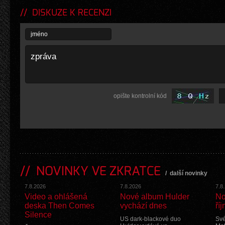
DISKUZE K RECENZI
opište kontrolní kód
NOVINKY VE ZKRATCE
/
další novinky
7.8.2026
7.8.2026
7.8
Video a ohlášená
Nové album Hulder
No
deska Then Comes
vychází dnes
říj
Silence
US dark-blackové duo
Své