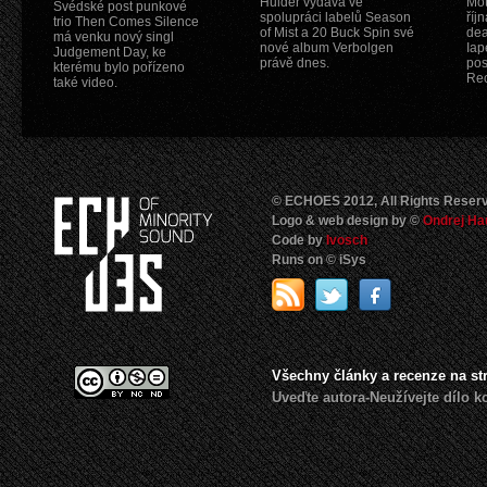
Hulder vydává ve
Mot
Švédské post punkové
spolupráci labelů Season
říj
trio Then Comes Silence
of Mist a 20 Buck Spin své
dea
má venku nový singl
nové album Verbolgen
Iap
Judgement Day, ke
právě dnes.
pos
kterému bylo pořízeno
Rec
také video.
© ECHOES 2012, All Rights Reser
Logo & web design by ©
Ondrej Ha
Code by
Ivosch
Runs on © iSys
Všechny články a recenze na s
Uveďte autora-Neužívejte dílo 