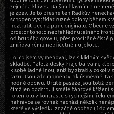
opomenout dar utváření chytlavé melodie
zejména kláves. Dalším hlavním a neméně
je zpěv. Je to přesně ten Radkův nenechavý
schopen vystřídat různé polohy během krá
neztratit dech a punc originálu. Obecně vz
prostor tohoto nepřehlédnutelného front
od hrubého growlu, přes procítěné čisté pl
zmiňovanému nepříčetnému jekotu.
To, co jsem vyjmenoval, lze s klidným svě
skladbě. Paleta desky hraje barvami, kter
k sobě ladně lnou, aniž by ztratily cokoli
rázu. Jsou zde momenty jak úsměvné, tak 
hodné obdivu. Určité pasáže jsou totiž pe
čímž jen podtrhují smělé žánrové křížen
rokenrolu v kontrastu s rychlejším, řekně
nahrávce se rovněž nachází několik nenáp
které ve výsledku značně obohacují dojem 