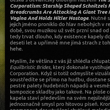
Corporatism: Starship Shaped Schnitzels 
Breadcrumbs Are Attacking A Giant Tree
Vagina And Holds Hitler Hostage
. Nutné s
jejich jméno proniklo do hlav nebohých v 
době, svou muzikou už svět przní snad o
tedy trvat dlouho, kdy existence kapely d
deseti let a upřímně mne jímá strach z to
hehe.
Myslím, že většina z vás již shlédla chlupat
Equilbristic Brides
, který dokonale vystihu
Corporation. Když si totiž odmyslíte vizuá
soustředíte se přímo na hudbu, dostane 
pestré palety hudebních nápadů a vesmě
kompozice skladby jako takové. Na ploše cc
kapela staví především na svém nejsilnějším
jednoznačně smysl pro hitovou píseň. Kr