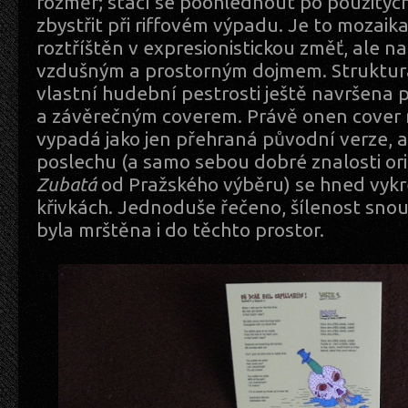
rozměr; stačí se poohlédnout po použitých
zbystřit při riffovém výpadu. Je to mozaika,
roztříštěn v expresionistickou změť, ale n
vzdušným a prostorným dojmem. Struktura
vlastní hudební pestrosti ještě navršena
a závěrečným coverem. Právě onen cover 
vypadá jako jen přehraná původní verze, a
poslechu (a samo sebou dobré znalosti ori
Zubatá
od Pražského výběru) se hned vykres
křivkách. Jednoduše řečeno, šílenost snoub
byla mrštěna i do těchto prostor.