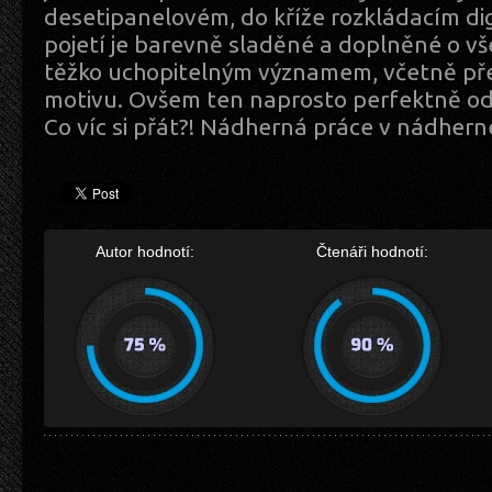
desetipanelovém, do kříže rozkládacím dig
pojetí je barevně sladěné a doplněné o vš
těžko uchopitelným významem, včetně př
motivu. Ovšem ten naprosto perfektně od
Co víc si přát?! Nádherná práce v nádher
Autor hodnotí:
Čtenáři hodnotí: