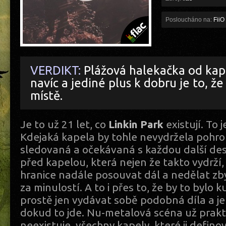
Posloucháno na:
FiiO
VERDIKT:
Plážová halekačka od kap
navíc a jediné plus k dobru je to, ž
místě.
Je to už 21 let, co
Linkin Park
existují. To 
Kdejaká kapela by tohle nevydržela pohr
sledovaná a očekávaná s každou další de
před kapelou, která nejen že takto vydrží, 
hranice nadále posouvat dál a nedělat zb
za minulostí. A to i přes to, že by to bylo 
prostě jen vydávat sobě podobná díla a jet
dokud to jde. Nu-metalová scéna už prakt
neexistuje, všechny kapely, které ji defino