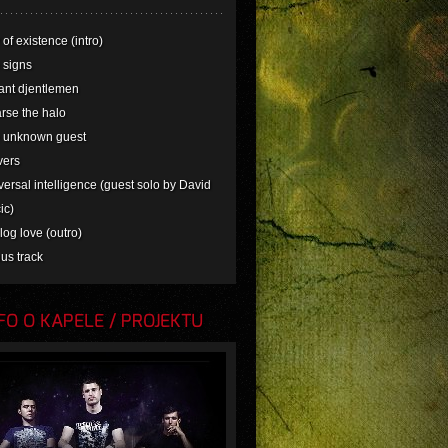
 of existence (intro)
 signs
tant djentlemen
rse the halo
e unknown guest
vers
versal intelligence (guest solo by David
ic)
log love (outro)
us track
O O KAPELE / PROJEKTU