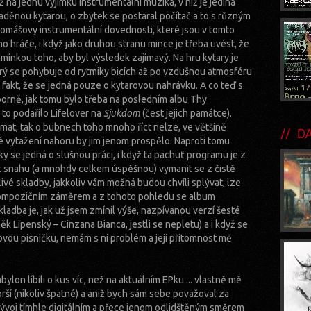
 na jednu výjimku instrumentální muzika, v níž je jediná
aděnou kytarou, o zbytek se postaral počítač a to s různým
mášovy instrumentální dovednosti, které jsou v tomto
hráče, i když jako druhou stranu mince je třeba uvést, že
mínkou toho, aby byl výsledek zajímavý. Na hru kytary je
rý se pohybuje od rytmiky bicích až po vzdušnou atmosféru
t fakt, že se jedná pouze o kytarovou nahrávku. A co teď s
rně, jak tomu bylo třeba na posledním albu Thy
e to podařilo Lifelover na
Sjukdom
(čest jejich památce).
omat, tak o bubnech toho mnoho říct nelze, ve většině
DA
é vytažení nahoru by jim jenom prospělo. Naproti tomu
ky se jedná o slušnou práci, i když ta pachuť programu je z
řít snahu (a mnohdy celkem úspěšnou) vymanit se z čistě
vé skladby, jakkoliv vám možná budou chvíli splývat, lze
kompozičním záměrem a z tohoto pohledu se album
adba je, jak už jsem zmínil výše, nazpívanou verzí šesté
ěk Lipenský – Cinzana Bianca, jestli se nepletu) a i když se
vou písničku, nemám s ní problém a její přítomnost mě
lon líbili o kus víc, než na aktuálním EPku ... vlastně mě
orší (nikoliv špatné) a aniž bych sám sebe považoval za
ývoj tímhle digitálním a přece jenom odlidštěným směrem