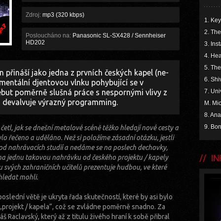
Zdroj:
mp3 (320 kbps)
1. Key
2. The
Posloucháno na:
Panasonic SL-SX428 / Sennheiser
HD202
3. Ins
4. Hea
5. Th
přináší jako jedna z prvních českých kapel (ne-
6. Shi
rumentální djentovou vlnku pohybující se v
but poměrně slušná práce s nespornými vlivy z
7. Uni
 devalvuje výrazný programming.
M. Mic
8. Ana
9. Bon
etl, jak se dnešní metalové scéně těžko hledají nové cesty a
lo řečeno a uděláno. Než si položíme zásadní otázku, jestli
od nahrávacích studií a nedáme se na poslech dechovky,
INF
 na jednu takovou nahrávku od českého projektu / kapely
 svých zahraničních učitelů prezentuje hudbou, ve které
hledat mohli.
oslední větě je ukryta řada skutečností, které by asi bylo
ní „projekt / kapela“, což se zvládne poměrně snadno. Za
š Raclavský, který až z titulu živého hraní k sobě přibral