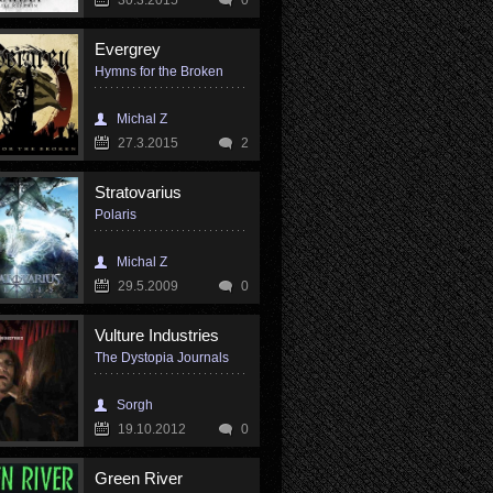
30.3.2015
0
Evergrey
Hymns for the Broken
Michal Z
27.3.2015
2
Stratovarius
Polaris
Michal Z
29.5.2009
0
Vulture Industries
The Dystopia Journals
Sorgh
19.10.2012
0
Green River