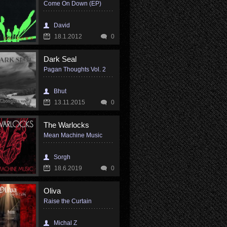
Come On Down (EP)
David
18.1.2012
0
Dark Seal
Pagan Thoughts Vol. 2
Bhut
13.11.2015
0
The Warlocks
Mean Machine Music
Sorgh
18.6.2019
0
Oliva
Raise the Curtain
Michal Z