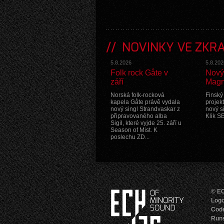
NOVINKY VE ZKR
5.8.2026
5.8.202
Folk rock Gåte v
Nový
září
Magn
Norská folk-rocková
Finský
kapela Gåte právě vydala
projek
nový singl Strandvaskar z
nový s
připravovaného alba
Klik S
Sigil, které vyjde 25. září u
Season of Mist. K
poslechu ZD...
© EC
Logo
Cod
Runs