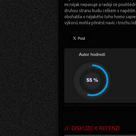
mi nějak nepasuje a raději se poohléd
druhou stranu budu celkem s napětím 
obohatila o nějakého toho homo sapie
výkonů mohla přinést navíc i trochu li
Autor hodnotí:
DISKUZE K RECENZI