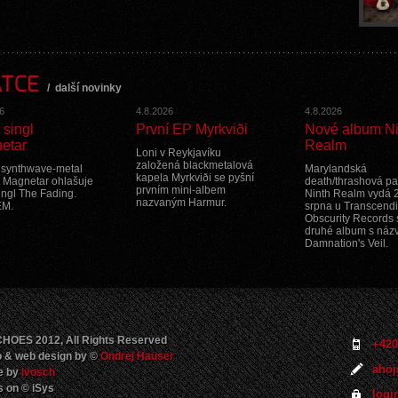
ATCE
/
další novinky
6
4.8.2026
4.8.2026
 singl
První EP Myrkviði
Nové album Ni
etar
Realm
Loni v Reykjavíku
založená blackmetalová
 synthwave-metal
Marylandská
kapela Myrkviði se pyšní
t Magnetar ohlašuje
death/thrashová pa
prvním mini-albem
ingl The Fading.
Ninth Realm vydá 
nazvaným Harmur.
EM.
srpna u Transcend
Obscurity Records 
druhé album s ná
Damnation's Veil.
HOES 2012, All Rights Reserved
+420
 & web design by ©
Ondrej Hauser
ahoj
e by
Ivosch
 on © iSys
logi