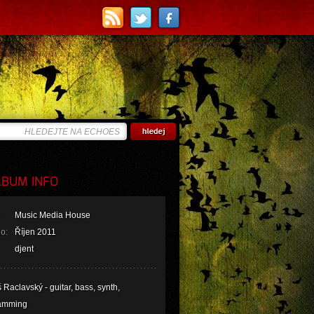
BUM INFO
Music Media House
o:
Říjen 2011
djent
Raclavský - guitar, bass, synth,
amming