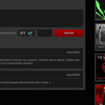
kontrolní kód
odpovědět
oc podobná Animals as Leaders. Vlastně skoro stejná. Naživo jde
o se to nepodařilo přenést.
odpovědět
vní čeká kapela která tenhle žánr hraje ;)