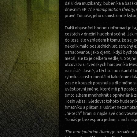
další dva muzikanty, bubeníka a basá
dnešním EP
The manipulation theory
,
právě Tomáše, jeho osmistrunné kytary
Další objasnění hodnou informací je ta,
cestách v dnešní hudební scéně. Jak m
do lesa, ale vzhledem k tomu, že se j
několik málo posledních let, stručný 
označovanou jako djent, i když bychom
metal, ale to je celkem vedlejší. Stejně
otcovství u švédských harcovníků Mes
na místě. Jasně, u těchto muzikantů to 
rytmika a instrumentální kakafonie dal
zase o kousek pousnula a dle mého si
uvést první jméno, které mě při poslec
tímto albem mnohokrát a oprávněně zm
Tosin Abasi. Sledovat tohoto hudebníka
hmatníku a přitom si udržet nezamotan
„hi-tech“ hraní si najde své obdivovat
Tomáš je bezesporu jedním z nich, as
The manipulation theory
je označené j