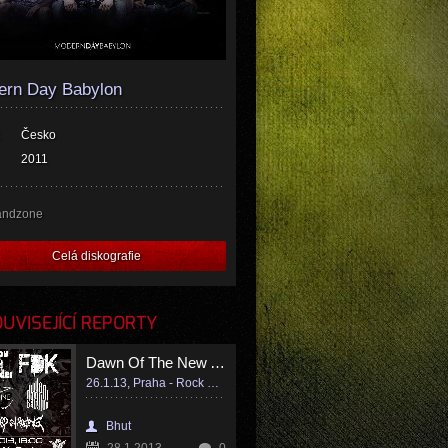
ern Day Babylon
Česko
2011
andzone
Celá diskografie
VISEJÍCÍ REPORTY
Dawn Of The New Age IV.
26.1.13, Praha - Rock Café
Bhut