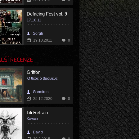
28.1.2013
0
Defacing Fest vol. 9
17.10.11
Sorgh
19.10.2011
0
LŠÍ RECENZE
Griffon
Ὸ θεὀς ὸ βασιλεὐς
Garmfrost
25.12.2020
0
Lili Refrain
Kawax
David