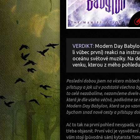
VERDIKT:
Modern Day Babylon 
li vůbec první) reakci na inst
oceánu světové muziky. Na de
venku, kterou z mého pohledu
Poslední dobou jsem na vícero místech č
přístupy a jak už v podstatě všechno by
to celé nezabalíme, nezamčeme dveře 
která je dle všeho věčná, podíváme se
Modern Day Babylon, která se po vzoru
bychom snad nové cesty a přístupy do
Ač to tak na první pohled nevypadá, v p
třeba objasnit. První věcí je vysvětle
vším stojí (původně sám) kytarista Tomá