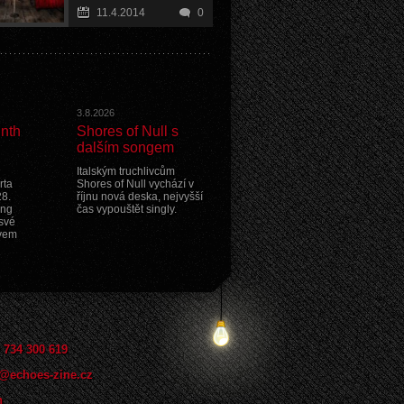
11.4.2014
0
3.8.2026
nth
Shores of Null s
dalším songem
Italským truchlivcům
rta
Shores of Null vychází v
28.
říjnu nová deska, nejvyšší
ing
čas vypouštět singly.
své
zvem
 734 300 619
@echoes-zine.cz
n