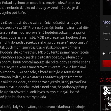
ka. Pokud bychom se omezili na muziku obsaženou na
 snad nebudu daleko od pravdy tvrzením, že vše je dílo
 a jeho počítače.
Mod
 v níž se mluví něco o zahraničních učitelích a nových
oc zeširoka začít? Pro zasvěcenější budu možná nosit dříví
edná o zatím moc neprovařený hudební subžánr fungující
Země:
exkurs bude asi na místě. MDB se prezentují hudbou dnes
Vznik:
 mohli dohledat adjektiva jako „progressive“ nebo „math“
 tak bych mohl zmínit již tisíckrát skloňovaný příměr a
huggah, ale konkrétně u MDB by tento příměr nebyl zcela
B
všechno začalo, jejich složitostní postupy, šílená poly-
a onomu hnutí prvotní impulz, ale od té doby se tahle scéna
 žije svým celkem samostatným životem. Pokud bych měl
hu tohoto EPka napadlo, a které už bylo v souvislosti s
íněno, byli by to
Animals As Leaders
a jejich frontman
SOU
 někde na videu, snažit se zachytit vítr, který provádí na
ou hlavu je docela umění a není divu, že podobný přístup
ele a pokračovatele. Aniž bych to myslel nějak špatně,
poň jeho hudba o tom vypovídá.
ako EP, i když s devátou, bonusovou skladbou dosahuje