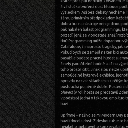
krátce přes půl hodinky. Obsahem je až
živá složka tvořená dost hluboce podl
výsledkem. Asi bez debaty necháme To
žánru primárním předpokladem každého 
dobrá hra na nástroje není jedinou pod
pak nabalen balast programmingu, kte
pozadí, jenž se v podstatě snaží rozbí
tím? Programming může dopadnou výbo
Catafalque, či naprosto tragicky, jak s
Pokud bych se zaměřil na ten bicí aut
pasáží je budete pracně hledat a jemn
činely jsou čitelné hodně a až na výjim
toho prostě cítit. Jinak albu nelze up
samoúčelné kytarové exhibice, jednotli
opravdu nazvat skladbami s určitým 
poslouchá poměrně dobře. Poslední skl
Shivers
(v roli hosta se představil Zden
v podstatě jedná o takovou emo-tuc-to
baví.
Upřímně – naživo se mi Modern Day Baby
bavili docela dost. Z deskou už je to h
nějakého metalového konzervatistu, v