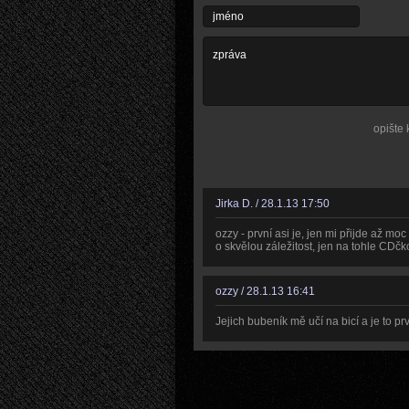
opište 
Jirka D. / 28.1.13 17:50
ozzy - první asi je, jen mi přijde až m
o skvělou záležitost, jen na tohle CDčk
ozzy / 28.1.13 16:41
Jejich bubeník mě učí na bicí a je to pr