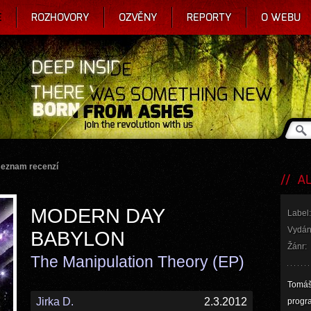
E
ROZHOVORY
OZVĚNY
REPORTY
O WEBU
seznam recenzí
AL
MODERN DAY
Label:
Vydán
BABYLON
Žánr:
The Manipulation Theory (EP)
Tomáš 
Jirka D.
2.3.2012
progr