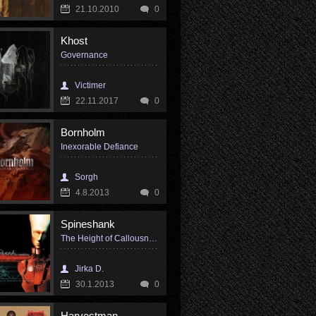
21.10.2010
0
Khost
Governance
Victimer
22.11.2017
0
Bornholm
Inexorable Defiance
Sorgh
4.8.2013
0
Spineshank
The Height of Callousness
Jirka D.
30.1.2013
0
Harvestman