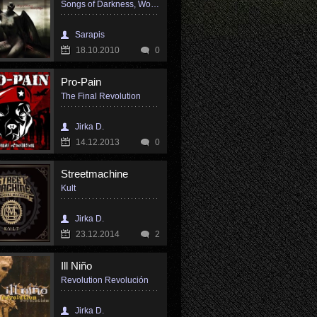
Songs of Darkness, Words of Light
Sarapis
18.10.2010
0
Pro-Pain
The Final Revolution
Jirka D.
14.12.2013
0
Streetmachine
Kult
Jirka D.
23.12.2014
2
Ill Niño
Revolution Revolución
Jirka D.