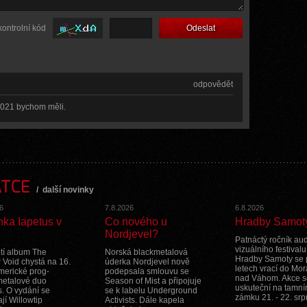
kontrolní kód
odpovědět
2021 bychom měli.
ATCE
/
další novinky
6
7.8.2026
6.8.2026
nka Iapetus v
Co nového u
Hradby Samot
Nordjevel?
Patnáctý ročník aud
vizuálního festivalu
etí album The
Norská blackmetalová
Hradby Samoty se 
 Void chystá na 16.
úderka Nordjevel nově
letech vrací do Mo
americké prog-
podepsala smlouvu se
nad Váhom. Akce s
metalové duo
Season of Mist a připojuje
uskuteční na tamn
s. O vydání se
se k labelu Underground
zámku 21. - 22. srp
jí Willowtip
Activists. Dále kapela