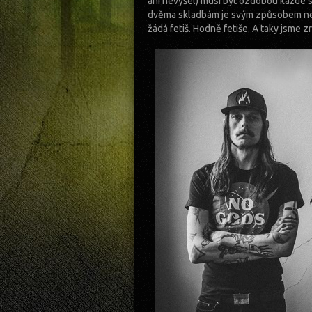
ani nevyšel) musí být ozdobou každé sb
dvěma skladbám je svým způsobem nes
žádá fetiš. Hodně fetiše. A taky jsme 