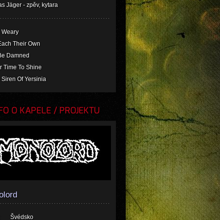
 Jäger - zpěv, kytara
e Weary
 Each Their Own
l Be Damned
r Time To Shine
 Siren Of Yersinia
O O KAPELE / PROJEKTU
olord
Švédsko