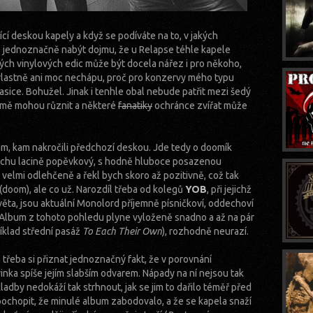
ící deskou kapely a když se podíváte na to, v jakých
e jednoznačně nabýt dojmu, že u Relapse téhle kapele
ých vinylových edic může být docela nářez i pro někoho,
 vlastně ani moc nechápu, proč pro konzervy mého typu
sice. Bohužel. Jinak i tenhle obal nebude patřit mezi šedý
jmě mohou různit a některé
fanatiky
ochránce zvířat může
, kam nakročili předchozí deskou. Jde tedy o doomík
rochu lacině popěvkový, s hodně hluboce posazenou
í velmi odlehčeně a řekl bych skoro až pozitivně, což tak
doom), ale co už. Narozdíl třeba od kolegů
YOB
, při jejichž
ěta, jsou aktuální Monolord příjemně písničkoví, oddechoví
 Album z tohoto pohledu plyne vyloženě snadno a až na pár
říklad střední pasáž
To Each Their Own
), rozhodně neurazí.
řeba si přiznat jednoznačný fakt, že v porovnání
inka spíše jejím slabším odvarem. Nápady na ní nejsou tak
ladby nedokáží tak strhnout, jak se jim to dařilo téměř před
hopit, že minulé album zabodovalo, a že se kapela snaží