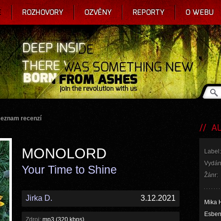
E
ROZHOVORY
OZVĚNY
REPORTY
O WEBU
seznam recenzí
AL
MONOLORD
Label:
Vydán
Your Time to Shine
Žánr:
Jirka D.
3.12.2021
Mika H
Esben 
Zdroj:
mp3 (320 kbps)