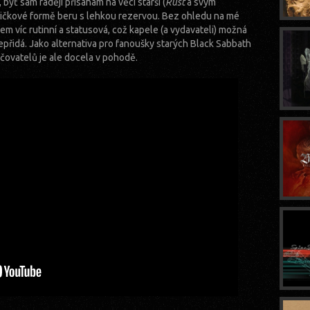
byť sám raději přísahám na věci starší (
Rust
a svým
ísničkové formě beru s lehkou rezervou. Bez ohledu na mé
em víc rutinní a statusová, což kapele (a vydavateli) možná
š nepřidá. Jako alternativa pro fanoušky starých Black Sabbath
ovatelů je ale docela v pohodě.