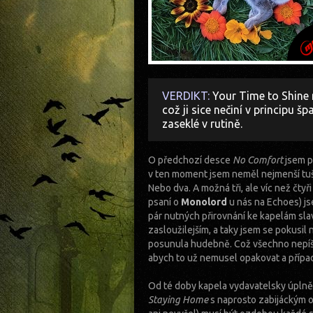
VERDIKT:
Your Time to Shine 
což ji sice nečiní v principu 
zaseklé v rutině.
O předchozí desce
No Comfort
jsem p
v ten moment jsem neměl nejmenší tuše
Nebo dva. A možná tři, ale víc než čty
psaní o
Monolord
u nás na Echoes) js
pár nutných přirovnání ke kapelám slav
zasloužilejším, a taky jsem se pokusil 
posunula hudebně. Což všechno nepíšu p
abych to už nemusel opakovat a přípa
Od té doby kapela vydavatelsky úplně 
Staying Home
s naprosto zabijáckým 