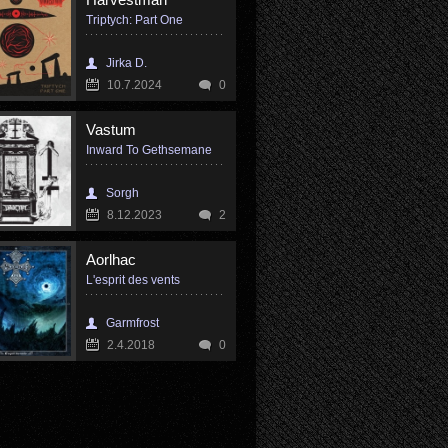
Triptych: Part One
Jirka D.
10.7.2024
0
Vastum
Inward To Gethsemane
Sorgh
8.12.2023
2
Aorlhac
L'esprit des vents
Garmfrost
2.4.2018
0