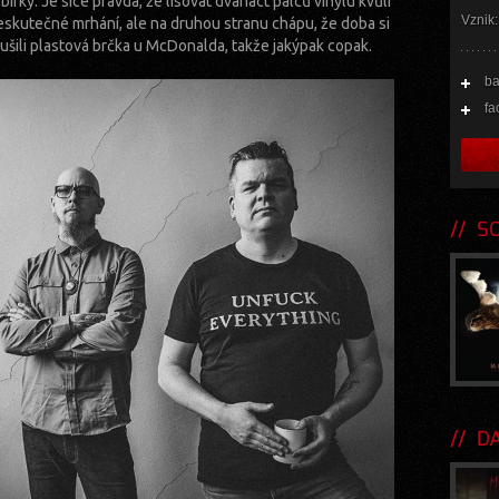
írky. Je sice pravda, že lisovat dvanáct palců vinylu kvůli
Vznik:
kutečné mrhání, ale na druhou stranu chápu, že doba si
zrušili plastová brčka u McDonalda, takže jakýpak copak.
b
fa
SOU
DA