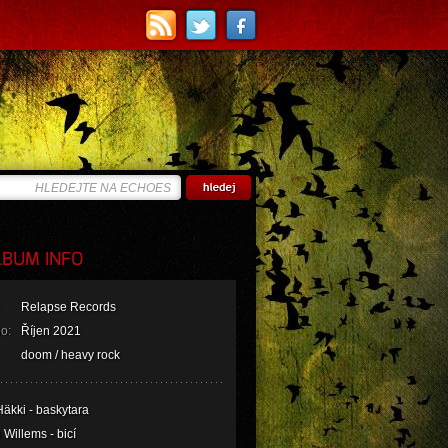
BUM INFO
Relapse Records
o:
Říjen 2021
doom / heavy rock
äkki - baskytara
Willems - bicí