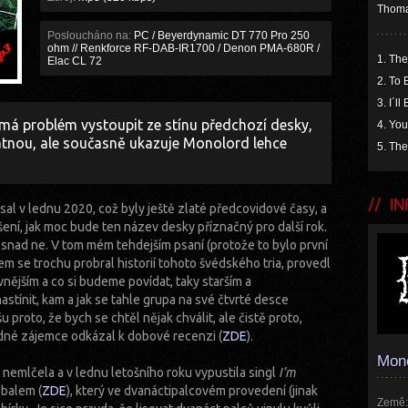
Thomas
Posloucháno na:
PC / Beyerdynamic DT 770 Pro 250
ohm // Renkforce RF-DAB-IR1700 / Denon PMA-680R /
1. Th
Elac CL 72
2. To
3. I´l
má problém vystoupit ze stínu předchozí desky,
4. You
špatnou, ale současně ukazuje Monolord lehce
5. The
INF
sal v lednu 2020, což byly ještě zlaté předcovidové časy, a
ní, jak moc bude ten název desky příznačný pro další rok.
ři snad ne. V tom mém tehdejším psaní (protože to bylo první
em se trochu probral historií tohoto švédského tria, provedl
nějším a co si budeme povídat, taky starším a
nastínit, kam a jak se tahle grupa na své čtvrté desce
roto, že bych se chtěl nějak chválit, ale čistě proto,
dné zájemce odkázal k dobové recenzi (
ZDE
).
Mon
nemlčela a v lednu letošního roku vypustila singl
I’m
obalem (
ZDE
), který ve dvanáctipalcovém provedení (jinak
Země: