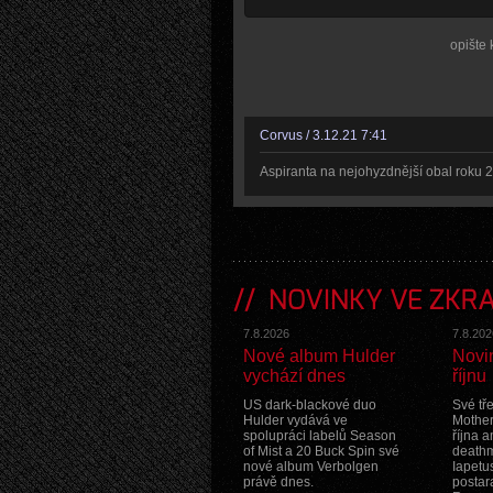
opište 
Corvus / 3.12.21 7:41
Aspiranta na nejohyzdnější obal roku 
NOVINKY VE ZKR
7.8.2026
7.8.202
Nové album Hulder
Novi
vychází dnes
říjnu
US dark-blackové duo
Své tř
Hulder vydává ve
Mother
spolupráci labelů Season
října 
of Mist a 20 Buck Spin své
death
nové album Verbolgen
Iapetu
právě dnes.
postara