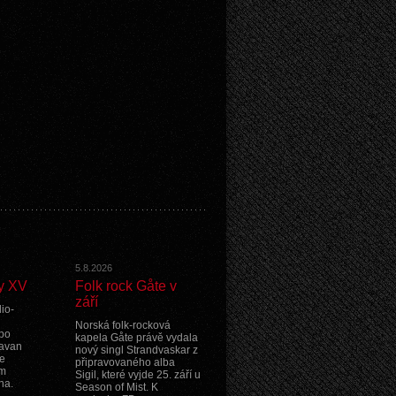
5.8.2026
y XV
Folk rock Gåte v
září
io-
Norská folk-rocková
po
kapela Gåte právě vydala
ravan
nový singl Strandvaskar z
e
připravovaného alba
ím
Sigil, které vyjde 25. září u
na.
Season of Mist. K