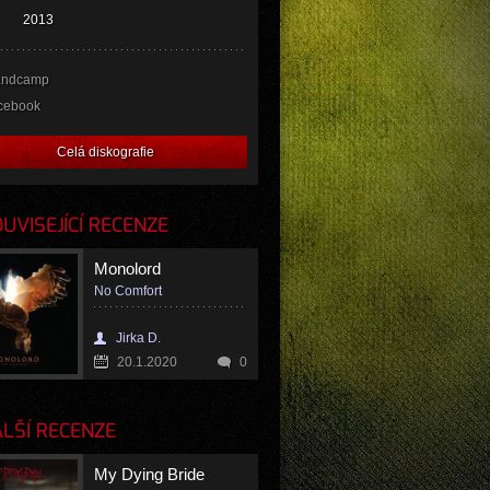
2013
andcamp
cebook
Celá diskografie
VISEJÍCÍ RECENZE
Monolord
No Comfort
Jirka D.
20.1.2020
0
LŠÍ RECENZE
My Dying Bride