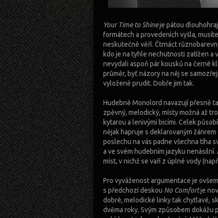
Your Time to Shine
je pátou dlouhohraj
formátech a provedeních vyšla, musít
neskutečně věří. Čtrnáct různobarevn
kdo je na tyhle nechutnosti zatížen a
nevydali aspoň pár kousků na černé kla
průměr, byť názory na něj se samozře
vyloženě prudit. Dobře jim tak.
Hudebně Monolord navazují přesně tam
zpěvný, melodický, místy možná až t
kytarou a lenivými bicími. Celek působ
nějak hapruje s deklarovaným žánrem (
poslechu na vás padne všechna tíha sv
a ve svém hudebním jazyku nenásilní.
míst, v nichž se vaří z úplné vody (nap
Pro vyváženost argumentace je ovšem t
s předchozí deskou
No Comfort
je nov
dobré, melodické linky tak chytlavé, sk
dvěma roky. Svým způsobem dokážu poc