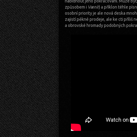
nabídnout jeho pokračování. Může být, 
způsobem i
Vænir
) a příklon téhle p
osobní priority je ale nová deska mnoh
zajistí pěkné prodeje, ale ke cti příli
a obrovské hromady podobných pokrač