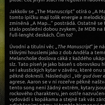
Jakkoliv se „The Manuscript“ otírá o „A Ma
tomto ípíčku mají tolik energie a melodick
zmíněná „A Map...“ postrádá. Ostatně se 
stalo poslední dobou zvykem, že MDB na E
full-lenght deskách. Čím to?
Úvodní a titulní věc „
The Manuscript
“ je n
tklivými houslemi jako z dob Anděla a tem
Melancholie doslova cáká z každého uká
slz. Tato píseň je jako báseň s obrovskou
se i akustických kytar v závěru, které onu
pěkně dokreslí. Následující „
Vår gud över e
agrese. Aaron se v ní rozeřve pěkně naštv
tento song není žádný extrém, kytary jsou
rockového charakteru, jen ostře nazvučen
vydovádí s kopákama a stejně tak vás zár