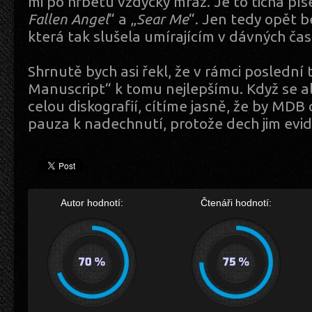
mi po hřbetu vždycky mráz. Je to tichá píse
Fallen Angel
“ a „
Sear Me
“. Jen tedy opět b
která tak slušela umírajícím v dávných čas
Shrnutě bych asi řekl, že v rámci poslední 
Manuscript“ k tomu nejlepšímu. Když se 
celou diskografií, cítíme jasně, že by MD
pauza k nadechnutí, protože dech jim evi
Autor hodnotí:
Čtenáři hodnotí: