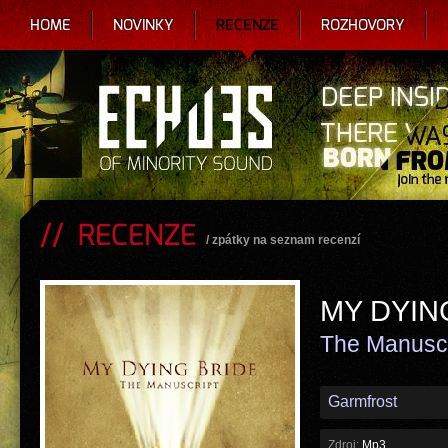
HOME
NOVINKY
RECENZE
ROZHOVORY
RECENZE
/
zpátky na seznam recenzí
MY DYIN
The Manuscr
Garmfrost
Zdroj:
Mp3