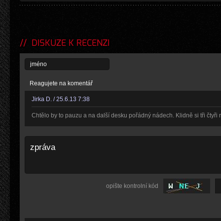
DISKUZE K RECENZI
Reagujete na komentář
Jirka D. / 25.6.13 7:38
Chtělo by to pauzu a na další desku pořádný nádech. Klidně si tři čtyř
opište kontrolní kód