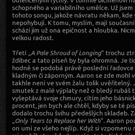
odlehčenými rytmy. V tomhle bicmenovi na
schopného a variabilního umělce. Už jsem
tohoto songu, jakože návratu někam, kde
nepohybují. K tomu, myslím, mají současní 
schází jim už ona epičnost a hloubka. Nicm
velkou radost.
Třetí „
A Pale Shroud of Longing
“ trochu ztr
ždibec a tato píseň by byla ohromná. Je t
hodně se podobá právě poslední řadovce s
kladným či záporným. Aaron se zde mohl v
takhle není ve svém žalu tolik uvěřitelný.
smutek z malé výplaty než o bledý rubáš 
vyšeptává svoje chmury, cítím jeho básnic
procent, jen bych ale chtěl, kdyby se té písn
dodalo trochu švihu předešlých skladeb. Z
„
Only Tears to Replace her With
“. Aaron pou
on umí ze všeho nejlíp. Když si vzpomenu 