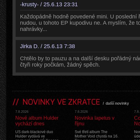
-krusty- / 25.6.13 23:31
Každopádně hodně povedené mini. U poslední řa
nudou, u tohoto EP kupodivu ne. A myslím, že t
nahrávky...
Jirka D. / 25.6.13 7:38
Chtělo by to pauzu a na další desku pořádný náde
čtyři roky počkám, žádný spěch.
NOVINKY VE ZKRATCE
/
další novinky
7.8.2026
7.8.2026
7.8
Nové album Hulder
Novinka Iapetus v
Co
vychází dnes
říjnu
No
US dark-blackové duo
Své třetí album The
Nor
Hulder vydává ve
Mother Void chystá na 16.
úde