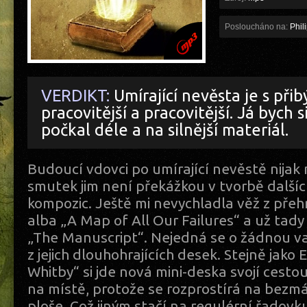
Posloucháno na:
Phil
VERDIKT:
Umírající nevěsta je s při
pracovitější a pracovitější. Já bych si
počkal déle a na silnější materiál.
Budoucí vdovci po umírající nevěstě nijak n
smutek jim není překážkou v tvorbě dalšíc
kompozic. Ještě mi nevychladla věž z přeh
alba „A Map of All Our Failures“ a už ta
„The Manuscript“. Nejedná se o žádnou vat
z jejich dlouhohrajících desek. Stejně jako
Whitby“ si jde nová mini-deska svojí cestou
na místě, protože se rozprostírá na bezm
ploše. Což jiným stačí na regulérní řadovk