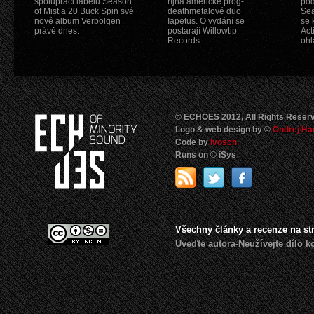
spolupráci labelů Season
října americké prog-
pod
of Mist a 20 Buck Spin své
deathmetalové duo
Sea
nové album Verbolgen
Iapetus. O vydání se
se 
právě dnes.
postarají Willowtip
Act
Records.
ohl
© ECHOES 2012, All Rights Reser
Logo & web design by ©
Ondrej Ha
Code by
Ivosch
Runs on © iSys
Všechny články a recenze na s
Uveďte autora-Neužívejte dílo 