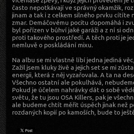
vícehlasé zpěvy, i když jejich provedení je t
často nepotkávají ve správný okamžik, roz
jinam a tak i z celkem silného prvku cítít
zmar. Demáčovému pocitu dopomáhá i zvu
byl pořízen v bůhví jaké garáži a z ní si od
proti takového prostředí. A těch proti je 
nemluvě o poskládání mixu.
Na albu se mi vlastně líbí jedna jediná věc
Zažil jsem kluky živě a jejich set se mi zůst
energii, která z něj vyzařovala. A ta na de
Všechno ostatní ale pokulhává, nebudeme 
Pokud je účelem nahrávky dát o sobě věd
světu, že tu jsou OSA Killers, pak je všec
ale budeme chtít měřit úspěch jinak než 
rozdaných kopií po kamoších, bude to ješt