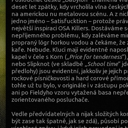
deset let zpátky, kdy vrcholila vlna českýc
na americkou nu metalovou scénu. A z ni
jedno jméno – Satisfucktion – protože práv
největší inspiraci OSA Killers. Dostáváme 
nepříjemného problému, kdy zaléváme mi
propraný lógr horkou vodou a čekáme, že 
kafe. Nebude. Kluci mají evidentně naposl
kapel v čele s Korn („
Price for tenderness
“)
nebo Slipknot (ve skladbě „
School time
“ j
předlohy) jsou evidentní, jakkoliv je jejich
rockové písničkovosti a hard corové přímoč
tohle už tu bylo, v originále i v zástupu p
ani po Fieldyho vzoru vytažená basa nepř
zorientovaného posluchače.
Vedle předvídatelných a nijak složitých k
být zase tak špatně, jak se zdá), působí 