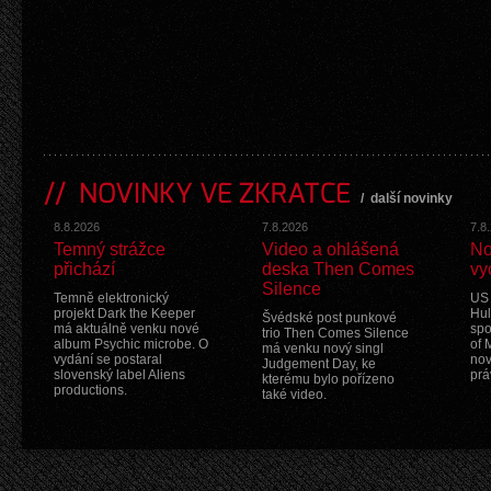
NOVINKY VE ZKRATCE
/
další novinky
8.8.2026
7.8.2026
7.8
Temný strážce
Video a ohlášená
No
přichází
deska Then Comes
vy
Silence
Temně elektronický
US 
projekt Dark the Keeper
Hul
Švédské post punkové
má aktuálně venku nové
spo
trio Then Comes Silence
album Psychic microbe. O
of 
má venku nový singl
vydání se postaral
nov
Judgement Day, ke
slovenský label Aliens
prá
kterému bylo pořízeno
productions.
také video.