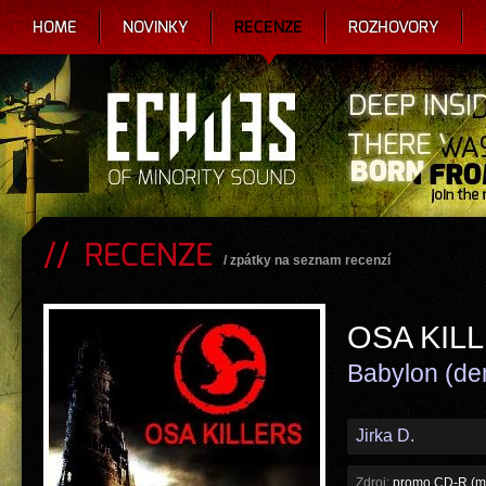
HOME
NOVINKY
RECENZE
ROZHOVORY
RECENZE
/
zpátky na seznam recenzí
OSA KIL
Babylon (d
Jirka D.
Zdroj:
promo CD-R (mp