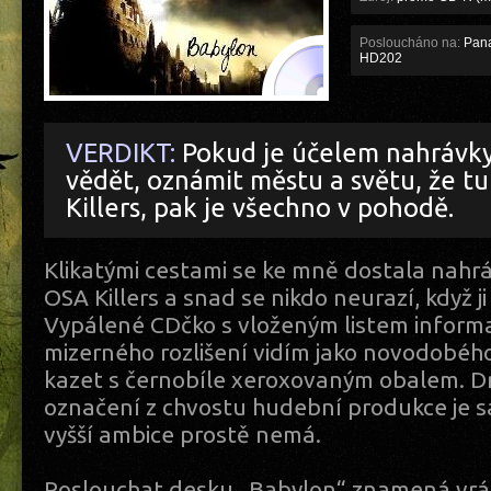
Posloucháno na:
Pana
HD202
VERDIKT:
Pokud je účelem nahrávky
vědět, oznámit městu a světu, že t
Killers, pak je všechno v pohodě.
Klikatými cestami se ke mně dostala nahrá
OSA Killers a snad se nikdo neurazí, když 
Vypálené CDčko s vloženým listem informa
mizerného rozlišení vidím jako novodobéh
kazet s černobíle xeroxovaným obalem. 
označení z chvostu hudební produkce je s
vyšší ambice prostě nemá.
Poslouchat desku „Babylon“ znamená vrát