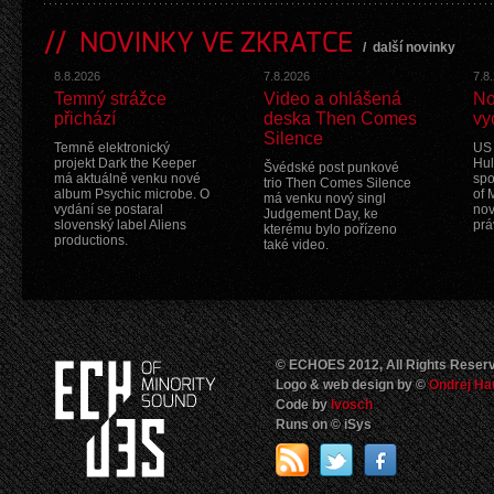
NOVINKY VE ZKRATCE
/
další novinky
8.8.2026
7.8.2026
7.8
Temný strážce
Video a ohlášená
No
přichází
deska Then Comes
vy
Silence
Temně elektronický
US 
projekt Dark the Keeper
Hul
Švédské post punkové
má aktuálně venku nové
spo
trio Then Comes Silence
album Psychic microbe. O
of 
má venku nový singl
vydání se postaral
nov
Judgement Day, ke
slovenský label Aliens
prá
kterému bylo pořízeno
productions.
také video.
© ECHOES 2012, All Rights Reser
Logo & web design by ©
Ondrej Ha
Code by
Ivosch
Runs on © iSys