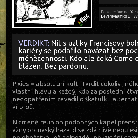
Posloucháno na:
Yama
Beyerdynamics DT 7
VERDIKT:
Nit s uzlíky Francisovy bo
kariéry se podařilo navázat bez poc
méněcennosti. Kdo ale čeká Come on
blázen. Bez pardonu.
Pixies = absolutní kult. Tvrdit cokoliv jiné
vlastní hlavu a každý, kdo za poslední čtvr
nedopatřením zavadil o škatulku alternat
ví proč.
Nicméně reunion podobných kapel předsta
vždy obrovský hazard se zdánlivě neotřes
polobožstva, jež nejpozději po vydání co