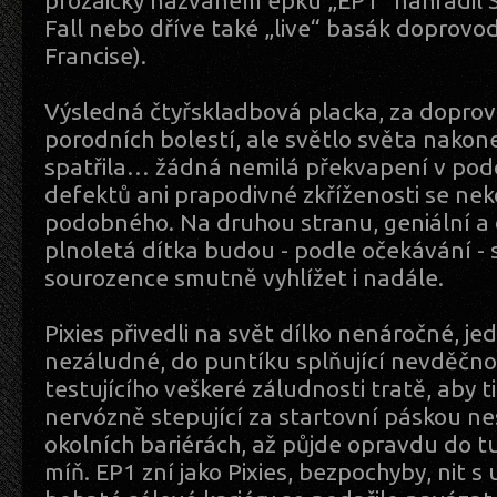
prozaicky nazvaném epku „EP1“ nahradil 
Fall nebo dříve také „live“ basák doprovo
Francise).
Výsledná čtyřskladbová placka, za dopro
porodních bolestí, ale světlo světa nakone
spatřila… žádná nemilá překvapení v po
defektů ani prapodivné zkříženosti se neko
podobného. Na druhou stranu, geniální a
plnoletá dítka budou - podle očekávání -
sourozence smutně vyhlížet i nadále.
Pixies přivedli na svět dílko nenáročné, j
nezáludné, do puntíku splňující nevděčn
testujícího veškeré záludnosti tratě, aby ti
nervózně stepující za startovní páskou nes
okolních bariérách, až půjde opravdu do tuh
míň. EP1 zní jako Pixies, bezpochyby, nit s 