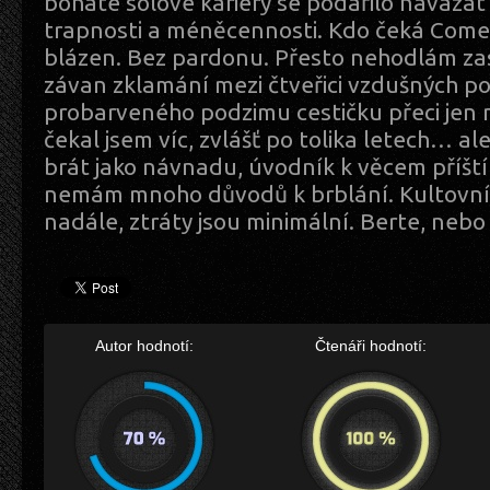
bohaté sólové kariéry se podařilo navázat
trapnosti a méněcennosti. Kdo čeká Come o
blázen. Bez pardonu. Přesto nehodlám zast
závan zklamání mezi čtveřici vzdušných p
probarveného podzimu cestičku přeci jen 
čekal jsem víc, zvlášť po tolika letech… 
brát jako návnadu, úvodník k věcem příští
nemám mnoho důvodů k brblání. Kultovní s
nadále, ztráty jsou minimální. Berte, nebo
Autor hodnotí:
Čtenáři hodnotí: