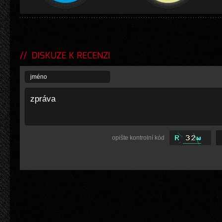
DISKUZE K RECENZI
opište kontrolní kód