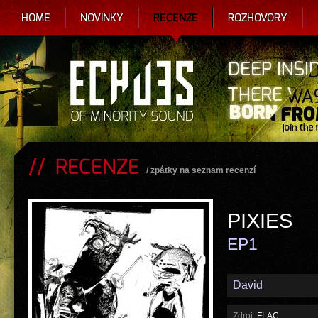
HOME
NOVINKY
RECENZE
ROZHOVORY
RECENZE
/
zpátky na seznam recenzí
PIXIES
EP1
David
Zdroj:
FLAC