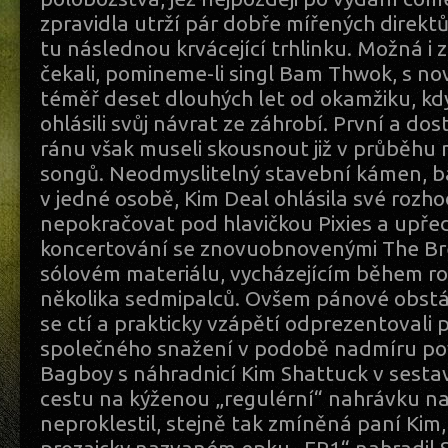
zpravidla utrží pár dobře mířených direkt
tu následnou krvácející trhlinku. Možná i 
čekali, pomineme-li singl Bam Thwok, s n
téměř deset dlouhých let od okamžiku, kd
ohlásili svůj návrat ze záhrobí. První a do
ránu však museli skousnout již v průběhu
songů. Neodmyslitelný stavební kámen, b
v jedné osobě, Kim Deal ohlásila své rozh
nepokračovat pod hlavičkou Pixies a upřed
koncertování se znovuobnovenými The Bre
sólovém materiálu, vycházejícím během r
několika sedmipalců. Ovšem pánové obst
se ctí a prakticky vzápětí odprezentovali 
společného snažení v podobě nadmíru po
Bagboy s náhradnicí Kim Shattuck v sestavě
cestu na kýženou „regulérní“ nahrávku n
neproklestil, stejně tak zmíněná paní Kim, 