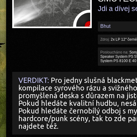
Jdi a dívej s
Bhut
Zdroj:
2x LP 12" černé
Posloucháno na:
Sony
Speaker System PS 55
System PS 8100 E 40
VERDIKT:
Pro jedny slušná blackme
kompilace syrového rázu a svižného 
promyšlená deska s důrazem na jistou
Pokud hledáte kvalitní hudbu, nesá
Pokud hledáte černobílý odboj s m
hardcore/punk scény, tak to zde p
najdete též.