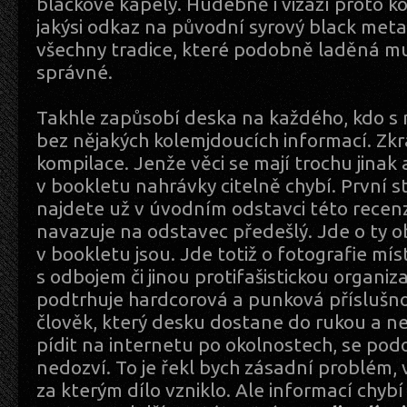
blackové kapely. Hudebně i vizáží proto k
jakýsi odkaz na původní syrový black meta
všechny tradice, které podobně laděná mu
správné.
Takhle zapůsobí deska na každého, kdo s n
bez nějakých kolemjdoucích informací. Zk
kompilace. Jenže věci se mají trochu jinak 
v bookletu nahrávky citelně chybí. První s
najdete už v úvodním odstavci této recen
navazuje na odstavec předešlý. Jde o ty o
v bookletu jsou. Jde totiž o fotografie mís
s odbojem či jinou protifašistickou organiza
podtrhuje hardcorová a punková příslušno
člověk, který desku dostane do rukou a 
pídit na internetu po okolnostech, se pod
nedozví. To je řekl bych zásadní problém,
za kterým dílo vzniklo. Ale informací chybí 