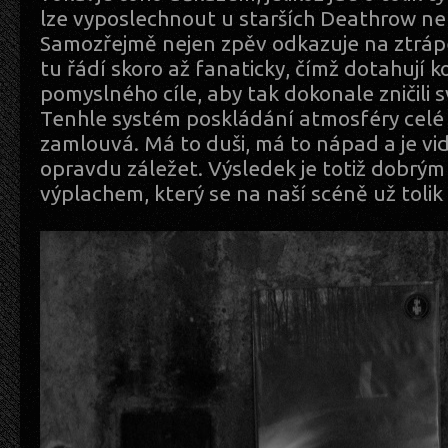
lze vyposlechnout u starších Deathrow ne
Samozřejmě nejen zpěv odkazuje na ztráp
tu řádí skoro až fanaticky, čímž dotahují k
pomyslného cíle, aby tak dokonale zničili 
Tenhle systém poskládání atmosféry celé 
zamlouvá. Má to duši, má to nápad a je vidě
opravdu záležet. Výsledek je totiž dobrý
výplachem, který se na naší scéně už tolik