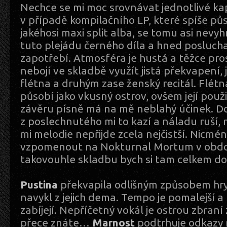
Nechce se mi moc srovnávat jednotlivé kap
v případě kompilačního LP, které spíše p
jakéhosi maxi split alba, se tomu asi nevy
tuto plejádu černého díla a hned posluch
zapotřebí. Atmosféra je hustá a těžce pr
nebojí ve skladbě využít jistá překvapení, 
flétna a druhým zase ženský recitál. Flét
působí jako vkusný ostrov, ovšem její pou
závěru písně má na mě neblahý účinek. D
z poslechnutého mi to kazí a náladu ruší,
mi melodie nepřijde zcela nejčistší. Nicmé
vzpomenout na Nokturnal Mortum v obdob
takovouhle skladbu bych si tam celkem do
Pustina
překvapila odlišným způsobem hry,
navykl z jejich dema. Tempo je pomalejší a
zabíjejí. Nepříčetný vokál je ostrou zbraní
přece znáte…
Marnost
podtrhuje odkazy