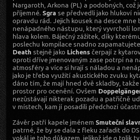
Nargaroth, Arkona (PL) a podobných, což 
příjemné.
Sgra
se předvedli jako hlukoví nič
opravdu rád. Jejich kousek na desce mne b
nenápadného nástupu, který vyvrcholí lo
hlava kolem. Báječný zážitek, díky kterému s
poslechu kompilace snadno zapamatujet
Death
stejně jako
Lichens
čerpají z kytaro
oproti dříve jmenovaným zase potrpí na 
atmosféry a více si hrají s náladou a nená
jako je třeba využití akustického zvuku kyt
dáno tím, že mají hned dvě skladby, takže 
prostor pro ocenění. Ovšem
Doppelgänge
nezůstávají nikterak pozadu a patřičně udr
v místech, kam jí posadili předchozí účastn
Závěr patří kapele jménem
Smuteční slav
patrné, že by se dala z fleku zařadit do D
vokál je toho důkazem, jelikož jde o tolik t