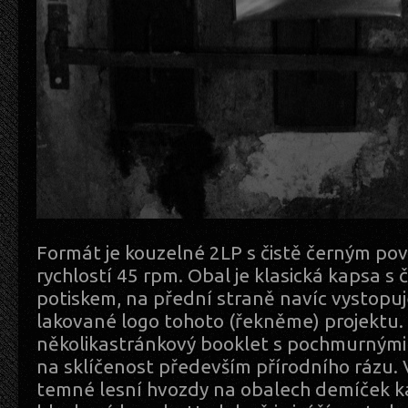
Formát je kouzelné 2LP s čistě černým po
rychlostí 45 rpm. Obal je klasická kapsa s
potiskem, na přední straně navíc vystopu
lakované logo tohoto (řekněme) projektu. U
několikastránkový booklet s pochmurnými
na sklíčenost především přírodního rázu
temné lesní hvozdy na obalech demíček 