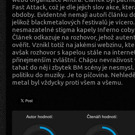
Fast Attack, což je dle jejich slov akce, kt
obdoby. Evidentně nemají autoři článku d
jelikož blackmetalových festivalů je vícer
nesmazatelné stigma kapely Inferno cob
Článek odkazuje na rozhovor, jehož autent
ověřit. Vznikl totiž na jakémsi webzinu, kter
avšak rozhovor s kapelou stále na internetu
přinejmenším zvláštní. Chápu nevraživost
tahat do něj i zbytek BM scény je nesmysl.
politiku do muziky. Je to píčovina. Nehledě
metal byl vždycky proti všem a všemu.
Autor hodnotí:
Čtenáři hodnotí: