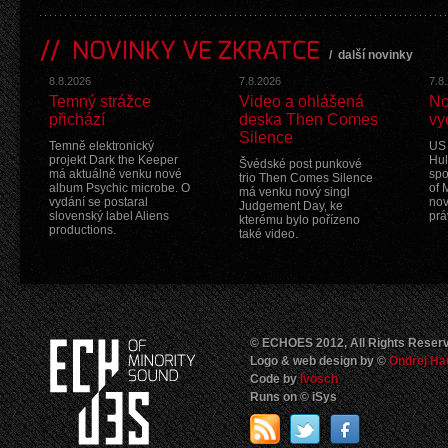
NOVINKY VE ZKRATCE
/
další novinky
8.8.2026
7.8.2026
7.8
Temný strážce
Video a ohlášená
No
přichází
deska Then Comes
vy
Silence
Temně elektronický
US 
projekt Dark the Keeper
Hul
Švédské post punkové
má aktuálně venku nové
spo
trio Then Comes Silence
album Psychic microbe. O
of 
má venku nový singl
vydání se postaral
nov
Judgement Day, ke
slovenský label Aliens
prá
kterému bylo pořízeno
productions.
také video.
© ECHOES 2012, All Rights Reser
Logo & web design by ©
Ondrej Ha
Code by
Ivosch
Runs on © iSys