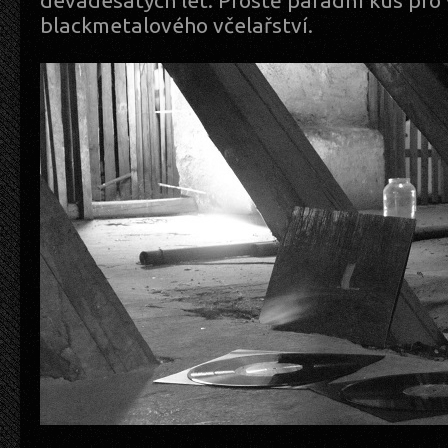
devadesátých let. Prostě parádní kus pro
blackmetalového včelařství.