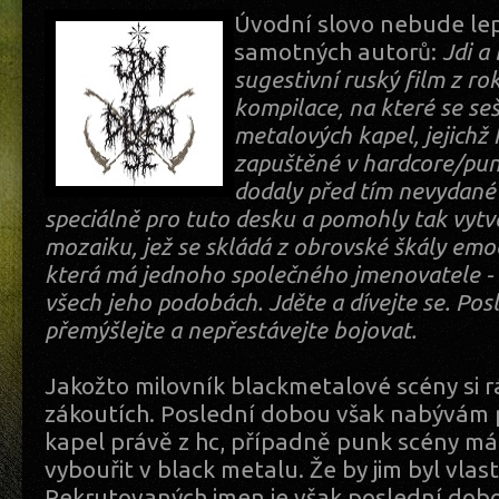
Úvodní slovo nebude lep
samotných autorů:
Jdi a 
sugestivní ruský film z ro
kompilace, na které se se
metalových kapel, jejichž
zapuštěné v hardcore/pu
dodaly před tím nevydané
speciálně pro tuto desku a pomohly tak vytvo
mozaiku, jež se skládá z obrovské škály emoc
která má jednoho společného jmenovatele - b
všech jeho podobách. Jděte a dívejte se. Pos
přemýšlejte a nepřestávejte bojovat.
Jakožto milovník blackmetalové scény si rá
zákoutích. Poslední dobou však nabývám 
kapel právě z hc, případně punk scény má
vybouřit v black metalu. Že by jim byl vlast
Rekrutovaných jmen je však poslední dobou 