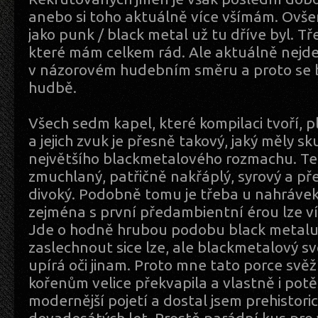
anebo si toho aktuálně více všímám. Ovšem 
jako punk / black metal už tu dříve byl. Tř
které mám celkem rád. Ale aktuálně nejde
v názorovém hudebním směru a proto se
hudbě.
Všech sedm kapel, které kompilaci tvoří, p
a jejich zvuk je přesně takový, jaký měly s
největšího blackmetalového rozmachu. Te
zmuchlaný, patřičně nakřáplý, syrový a př
divoký. Podobně tomu je třeba u nahráve
zejména s první předambientní érou lze ví
Jde o hodně hrubou podobu black metalu
zaslechnout sice lze, ale blackmetalový sv
upírá oči jinam. Proto mne tato porce svě
kořenům velice překvapila a vlastně i potě
modernější pojetí a dostal jsem prehistor