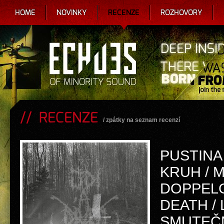
HOME
NOVINKY
RECENZE
ROZHOVORY
RECENZE
/
zpátky na seznam recenzí
PUSTINA 
KRUH / 
DOPPEL
DEATH / 
SMUTEČ