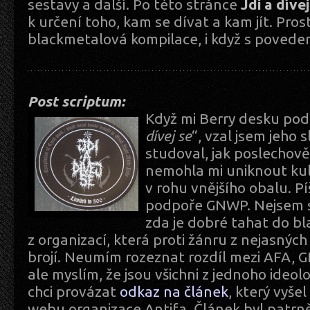
sestavy a další. Po této stránce
Jdi a dívej
k určení toho, kam se dívat a kam jít. Pros
blackmetalová kompilace, i když s povede
Post scriptum:
Když mi Berry desku podá
dívej se
“, vzal jsem jeho 
studoval, jak poslechově
nemohla mi uniknout ku
v rohu vnějšího obalu. Pí
podpoře GNWP. Nejsem 
zda je dobré tahat do b
z organizací, která proti žánru z nejasnýc
brojí. Neumím rozeznat rozdíl mezi AFA,
ale myslím, že jsou všichni z jednoho ideol
chci provázat
odkaz na článek
, který vyšel
webu organizace Antifa. Článek byl patrn