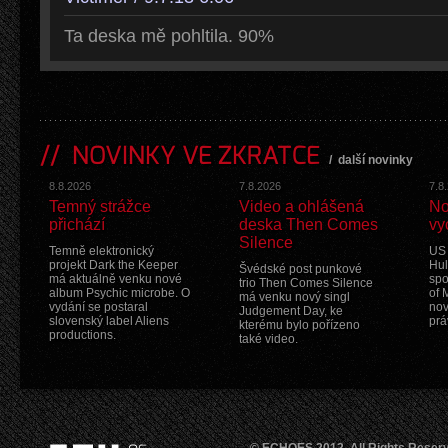
Ta deska mě pohltila. 90%
NOVINKY VE ZKRATCE
/
další novinky
8.8.2026
7.8.2026
7.8
Temný strážce
Video a ohlášená
No
přichází
deska Then Comes
vy
Silence
Temně elektronický
US 
projekt Dark the Keeper
Hul
Švédské post punkové
má aktuálně venku nové
spo
trio Then Comes Silence
album Psychic microbe. O
of 
má venku nový singl
vydání se postaral
nov
Judgement Day, ke
slovenský label Aliens
prá
kterému bylo pořízeno
productions.
také video.