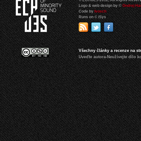
© ECHOES 2012, All Rights Reser
Logo & web design by ©
Ondrej Ha
Code by
Ivosch
Runs on © iSys
Všechny články a recenze na s
Uveďte autora-Neužívejte dílo 