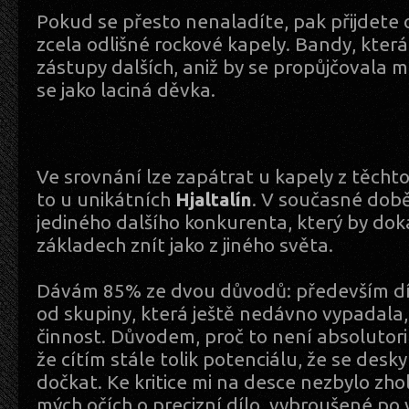
Pokud se přesto nenaladíte, pak přijdete 
zcela odlišné rockové kapely. Bandy, která 
zástupy dalších, aniž by se propůjčovala
se jako laciná děvka.
Ve srovnání lze zapátrat u kapely z těchto
to u unikátních
Hjaltalín
. V současné dob
jediného dalšího konkurenta, který by dok
základech znít jako z jiného světa.
Dávám 85% ze dvou důvodů: především dí
od skupiny, která ještě nedávno vypadala,
činnost. Důvodem, proč to není absolutoriu
že cítím stále tolik potenciálu, že se desk
dočkat. Ke kritice mi na desce nezbylo zhol
mých očích o precizní dílo, vybroušené po