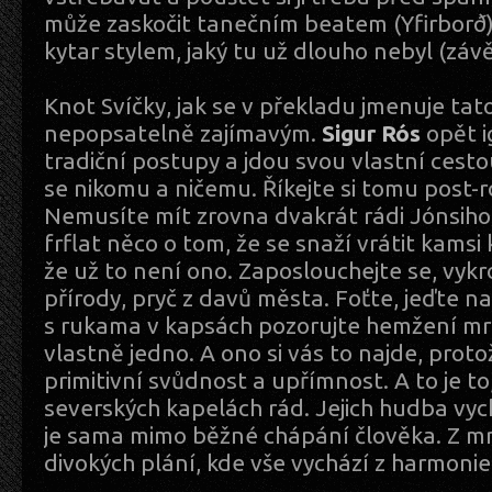
může zaskočit tanečním beatem (Yfirborð
kytar stylem, jaký tu už dlouho nebyl (závě
Knot Svíčky, jak se v překladu jmenuje tat
nepopsatelně zajímavým.
Sigur Rós
opět i
tradiční postupy a jdou svou vlastní cest
se nikomu a ničemu. Říkejte si tomu post-r
Nemusíte mít zrovna dvakrát rádi Jónsiho
frflat něco o tom, že se snaží vrátit kams
že už to není ono. Zaposlouchejte se, vyk
přírody, pryč z davů města. Foťte, jeďte n
s rukama v kapsách pozorujte hemžení mr
vlastně jedno. A ono si vás to najde, proto
primitivní svůdnost a upřímnost. A to je t
severských kapelách rád. Jejich hudba vychá
je sama mimo běžné chápání člověka. Z mr
divokých plání, kde vše vychází z harmonie