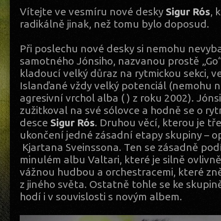
Vítejte ve vesmíru nové desky
Sigur Rós
, 
radikálně jinak, než tomu bylo doposud.
Při poslechu nové desky si nemohu nevyba
samotného Jónsiho, nazvanou prostě „Go“. 
kladoucí velký důraz na rytmickou sekci, ve
Islanďané vždy velký potenciál (nemohu
agresivní vrchol alba ( ) z roku 2002). Jóns
zužitkoval na své sólovce a hodně se o ryt
desce
Sigur Rós
. Druhou věcí, kterou je tře
ukončení jedné zásadní etapy skupiny – o
Kjartana Sveinssona. Ten se zásadně pod
minulém albu Valtari, které je silně ovli
vážnou hudbou a orchestracemi, které zněj
z jiného světa. Ostatně tohle se ke skupin
hodí i v souvislosti s novým albem.