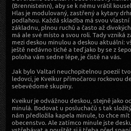
(Brennisteinn), aby se k němu vrátil kouse
Hlas je modulovaný, zastřený a kytary drh
podlahou. Každá skladba má svou vlastní 
základnu, plnou ruchů a často až divokých
má ale své místo a svou roli. Tady vzniká 
mezi deskou minulou a deskou aktuální: vš
ještě nedávno tiché a teď jako by se z šepo
poloha vám sedne lépe, je čistě na vás.
Jak bylo Valtari neuchopitelnou poezií tv
ledovci, je Kveikur přímočarou rockovou d
sebevědomé skupiny.
Kveikur je odvážnou deskou, stejně jako 
minulá. Bodovat u posluchačů s tak složit
nám předložila kapela minule, to chce mí
obecenstvo. Ale zatímco minule jste desk
vstřebávat a pouštět si ji třeba před span