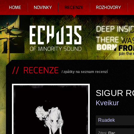
HOME
NOVINKY
RECENZE
ROZHOVORY
RECENZE
/
zpátky na seznam recenzí
SIGUR R
Kveikur
Ruadek
Zdroj:
Flac