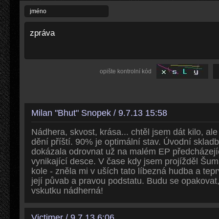
opište kontrolní kód
Milan "Bhut" Snopek / 9.7.13 15:58
Nádhera, skvost, krása... chtěl jsem dát kilo, al
dění příští. 90% je optimální stav. Úvodní skla
dokázala odrovnat už na malém EP předcházejíc
vynikající desce. V čase kdy jsem projížděl 
kole - zněla mi v uších tato líbezná hudba a tep
její půvab a pravou podstatu. Budu se opakovat,
vskutku nádherná!
Victimer / 9.7.13 6:06