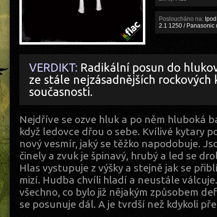
Posloucháno na:
Ipod 
2.1 1250 / Panasonic
VERDIKT:
Radikální posun do hluko
ze stále nejzásadnějších rockových 
současnosti.
Nejdříve se ozve hluk a po něm hluboká ba
když ledovce dřou o sebe. Kvílivé kytary 
nový vesmír, jaký se těžko napodobuje. Js
činely a zvuk je špinavý, hrubý a led se dr
Hlas vystupuje z výšky a stejně jak se přibl
mizí. Hudba chvíli hladí a neustále válcuje. 
všechno, co bylo již nějakým způsobem de
se posunuje dál. A je tvrdší než kdykoli př