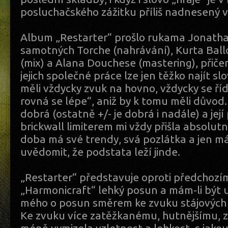
posluchačského zážitku příliš nadnesený v
Album „Restarter“ prošlo rukama Jonath
samotných Torche (nahrávání), Kurta Bal
(mix) a Alana Douchese (mastering), přiče
jejich společné práce lze jen těžko najít s
měli vždycky zvuk na hovno, vždycky se řídi
rovná se lépe“, aniž by k tomu měli důvod.
dobrá (ostatně +/- je dobrá i nadále) a jej
brickwall limiterem mi vždy přišla absolut
doba má své trendy, svá pozlátka a jen má
uvědomit, že podstata leží jinde.
„Restarter“ představuje oproti předchozí
„Harmonicraft“ lehký posun a mám-li být 
mého o posun směrem ke zvuku stájových 
Ke zvuku více zatěžkanému, hutnějšímu, ze