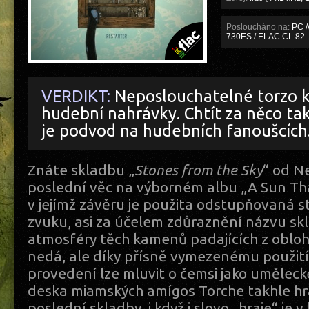
Posloucháno na:
PC /
730ES / ELAC CL 82
VERDIKT:
Neposlouchatelné torzo 
hudební nahrávky. Chtít za něco t
je podvod na hudebních fanoušcích
Znáte skladbu „
Stones from the Sky
“ od N
poslední věc na výborném albu „A Sun Th
v jejímž závěru je použita odstupňovaná 
zvuku, asi za účelem zdůraznění názvu sk
atmosféry těch kamenů padajících z obloh
nedá, ale díky přísně vymezenému použit
provedení lze mluvit o čemsi jako uměle
deska miamských amígos Torche takhle hra
poslední skladby, i když i slovo „hraje“ je 