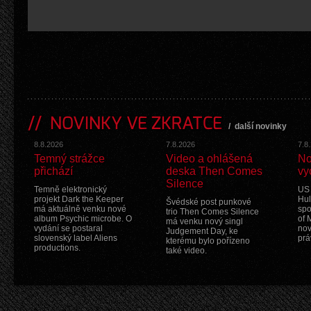
NOVINKY VE ZKRATCE
/
další novinky
8.8.2026
7.8.2026
7.8
Temný strážce
Video a ohlášená
No
přichází
deska Then Comes
vy
Silence
Temně elektronický
US 
projekt Dark the Keeper
Hul
Švédské post punkové
má aktuálně venku nové
spo
trio Then Comes Silence
album Psychic microbe. O
of 
má venku nový singl
vydání se postaral
nov
Judgement Day, ke
slovenský label Aliens
prá
kterému bylo pořízeno
productions.
také video.