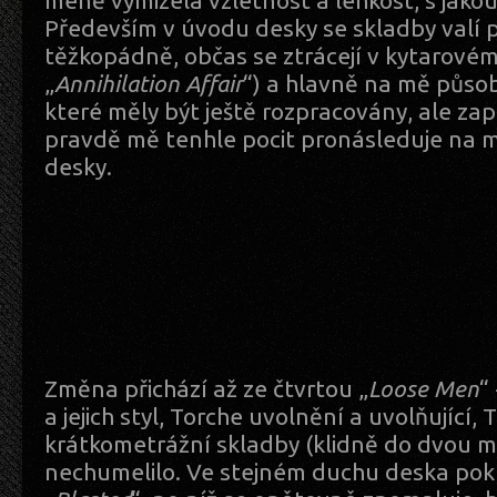
méně vymizela vzletnost a lehkost, s jakou 
Především v úvodu desky se skladby valí 
těžkopádně, občas se ztrácejí v kytarové
„
Annihilation Affair
“) a hlavně na mě působí
které měly být ještě rozpracovány, ale za
pravdě mě tenhle pocit pronásleduje na 
desky.
Změna přichází až ze čtvrtou „
Loose Men
“
a jejich styl, Torche uvolnění a uvolňující, 
krátkometrážní skladby (klidně do dvou mi
nechumelilo. Ve stejném duchu deska pok