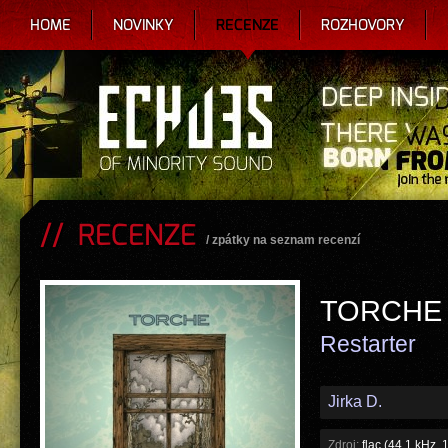
HOME
NOVINKY
RECENZE
ROZHOVORY
RECENZE
/
zpátky na seznam recenzí
TORCHE
Restarter
Jirka D.
Zdroj:
flac (44.1 kHz, 1