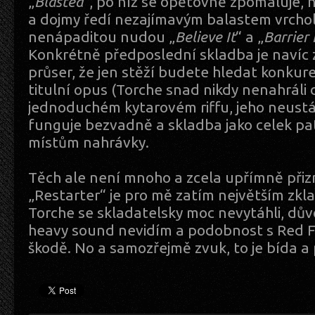
„
Blasted
“, po níž se opětovně zpomaluje, h
a dojmy ředí nezajímavým balastem vrchol
nenápaditou nudou „
Believe It
“ a „
Barrie
Konkrétně předposlední skladba je navíc
průser, že jen stěží budete hledat konkur
titulní opus (Torche snad nikdy nenahráli d
jednoduchém kytarovém riffu, jeho neust
funguje bezvadně a skladba jako celek pat
místům nahrávky.
Těch ale není mnoho a zcela upřímně při
„Restarter“ je pro mě zatím největším zk
Torche se skladatelsky moc nevytáhli, dů
heavy sound nevidím a podobnost s Red Fa
škodě. No a samozřejmě zvuk, to je bída a