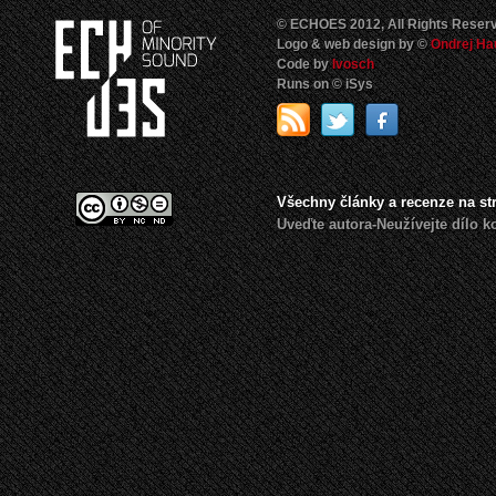
© ECHOES 2012, All Rights Reser
Logo & web design by ©
Ondrej Ha
Code by
Ivosch
Runs on © iSys
Všechny články a recenze na s
Uveďte autora-Neužívejte dílo 