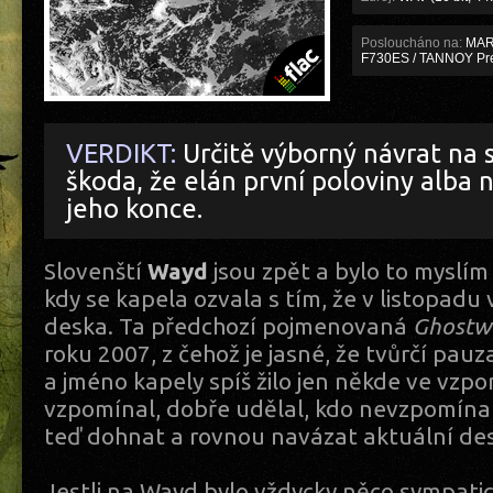
Posloucháno na:
MARA
F730ES / TANNOY Pre
VERDIKT:
Určitě výborný návrat na 
škoda, že elán první poloviny alba 
jeho konce.
Slovenští
Wayd
jsou zpět a bylo to myslím 
kdy se kapela ozvala s tím, že v listopadu v
deska. Ta předchozí pojmenovaná
Ghostw
roku 2007, z čehož je jasné, že tvůrčí pau
a jméno kapely spíš žilo jen někde ve vzp
vzpomínal, dobře udělal, kdo nevzpomína
teď dohnat a rovnou navázat aktuální d
Jestli na Wayd bylo vždycky něco sympatické