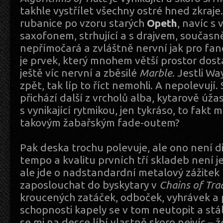
takhle vystřílet všechny ostré hned zkraj
rubanice po vzoru starých
Opeth
, navíc s
saxofonem, strhující a s drajvem, současn
nepřímočará a zvláštně nervní jak pro fa
je prvek, který mnohem větší prostor dost
ještě víc nervní a zběsilé
Marble
. Jestli Wa
zpět, tak líp to říct nemohli. A nepolevují.
přichází další z vrcholů alba, kytarově úž
s vynikající rytmikou, jen tykráso, to fakt 
takovým žabařským fade-outem?
Pak deska trochu polevuje, ale ono není d
tempo a kvalitu prvních tří skladeb není 
ale jde o nadstandardní metalový zážitek 
zaposlouchat do byskytary v
Chains of Tra
kroucených zatáček, odboček, vyhrávek a
schopnosti kapely se v tom neutopit a stá
se mi na desce líbí vlastně skoro nejvíc – ž