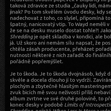
taková zdravice ze studia „čauky lidi, máme
jinak? Po tom skvělém úvodu desky, kdy s
nadechovat z toho, co slyšel, připomíná to
špatný, nanicovatý vtip. To Wayd neměli v 
že se na desku muselo dostat tohle?! Jak
Shredding
je opět skladba v kondici, ale b
já. Už skoro ani nemám sílu napsat, že pos
chtěla zásah producenta, přeházet pořad
nutností některé z nich zařadit do finálníh
pořádně popřemýšlet.
Je to škoda. Je to škoda dvojnásob, když 
skvěle a docela dlouho jí to vydrží. Zavír
plochým a zbytečně hlasitým masteringem,
zvuk bicích mě svou neživostí příliš nebaví,
album zvrtne ve své druhé polovině, to př
konec desky v podobě
Limits of Introspect
Shredding
, nejistá
When Less Is More
a vylo