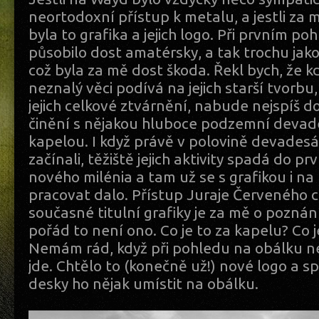
neortodoxní přístup k metalu, a jestli za 
byla to grafika a jejich logo. Při prvním po
působilo dost amatérsky, a tak trochu jak
což byla za mě dost škoda. Řekl bych, že k
neznalý věci podívá na jejich starší tvorbu
jejich celkové ztvárnění, nabude nejspíš d
činění s nějakou hluboce podzemní deva
kapelou. I když právě v polovině devades
začínali, těžiště jejich aktivity spadá do pr
nového milénia a tam už se s grafikou i na 
pracovat dalo. Přístup Juraje Červeného 
současné titulní grafiky je za mě o poznání
pořád to není ono. Co je to za kapelu? Co 
Nemám rád, když při pohledu na obálku 
jde. Chtělo to (konečně už!) nové logo a 
desky ho nějak umístit na obálku.