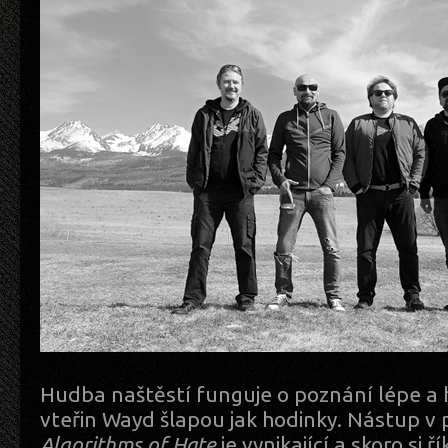
Hudba naštěstí funguje o poznání lépe a
vteřin Wayd šlapou jak hodinky. Nástup v
Algorithms of Hate
je vynikající a skoro si ř