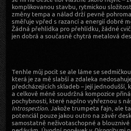
komplikovanou stavbu, rytmickou složitost
změny tempa a nálad drží pevně pohroma
směřuje vpřed s razancí a energií dobré m
Žádná přehlídka pro přehlídku, žádné cviče
jen dobrá a současně chytrá metalová des
Tenhle můj pocit se ale láme se sedmičko
která je za mě slabší a zdaleka nedosahuje
předcházejících skladeb – její jednodušší,
a celkově méně soudržná kompozice přináš
pochybnosti, které naplno vyhřeznou s ná
Introspection
. Jakože trumpeta fajn, ale t
potenciál pouze jakou outro na závěr desk
samostatně neživotaschopné a blouznivé c
nedávám. Úvodní popěvek v
Disparity
mi p