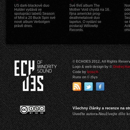
US dark-blackové duo
Své třetí album The
Nor
Hulder vydává ve
Mother Void chystá na 16.
úde
spolupráci labelů Season
října americké prog-
pod
of Mist a 20 Buck Spin své
deathmetalové duo
Sea
nové album Verbolgen
Iapetus. O vydání se
se 
právě dnes.
postarají Willowtip
Act
Records.
ohl
© ECHOES 2012, All Rights Reser
Logo & web design by ©
Ondrej Ha
Code by
Ivosch
Runs on © iSys
Všechny články a recenze na s
Uveďte autora-Neužívejte dílo 