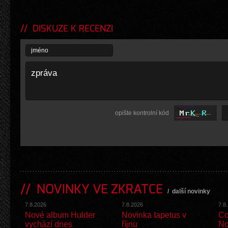
DISKUZE K RECENZI
opište kontrolní kód
NOVINKY VE ZKRATCE
/
další novinky
7.8.2026
7.8.2026
7.8
Nové album Hulder
Novinka Iapetus v
Co
vychází dnes
říjnu
No