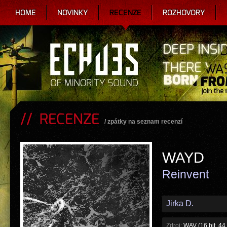
HOME
NOVINKY
RECENZE
ROZHOVORY
RECENZE
/
zpátky na seznam recenzí
WAYD
Reinvent
Jirka D.
Zdroj:
WAV (16 bit, 44.