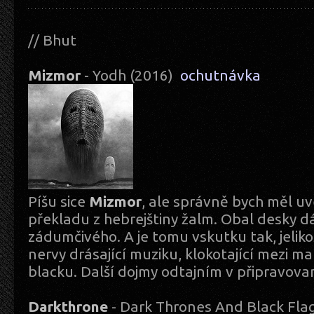
// Bhut
Mizmor
- Yodh (2016)
ochutnávka
Píšu sice
Mizmor
, ale správně bych měl u
překladu z hebrejštiny žalm. Obal desky dá
zádumčivého. A je tomu vskutku tak, jelikož
nervy drásající muziku, klokotající mezi m
blacku. Další dojmy odtajním v připravovan
Darkthrone
- Dark Thrones And Black Fla