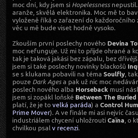
moc dní, kdy jsem si
Hopelessness
nepustil.
aranže, skvělá elektronika. Moc mě to bav
vyloženě říká o zařazení do každoročního 
věc u mě bude viset hodně vysoko.
Zkouším první poslechy nového
Devina T
moc nefunguje. Už mi to přijde ohrané a k
tak je taková jakási bez zápalu, bez dřívěj
jsem si také poslechy novinky blackošů
Inq
se s klukama pobavili na téma
Soulfly
, ta
pouze
Dark Ages
a pak už nic moc nedává
poslech nového alba
Horseback
musí násl
jsem si zopákl loňské
Between The Buried
platí, že je to
velká paráda
) a
Control Hum
Prime Mover
). A ve finále mi asi nejvíc čas
industriálem chycení uhložrouti
Caïna
, o 
chvilkou psal
v recenzi
.