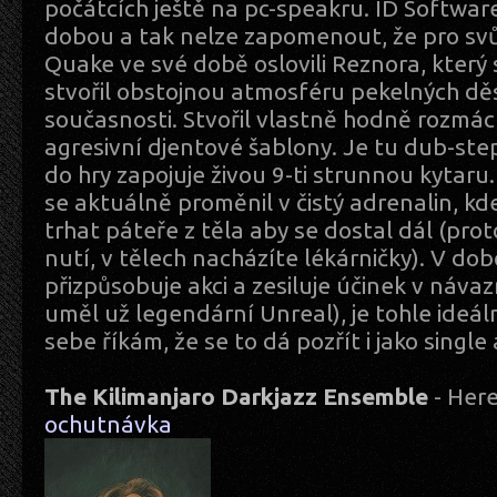
počátcích ještě na pc-speakru. ID Software a
dobou a tak nelze zapomenout, že pro svůj
Quake ve své době oslovili Reznora, který
stvořil obstojnou atmosféru pekelných děs
současnosti. Stvořil vlastně hodně rozmách
agresivní djentové šablony. Je tu dub-step
do hry zapojuje živou 9-ti strunnou kytar
se aktuálně proměnil v čistý adrenalin, k
trhat páteře z těla aby se dostal dál (pro
nutí, v tělech nacházíte lékárničky). V do
přizpůsobuje akci a zesiluje účinek v návaz
uměl už legendární Unreal), je tohle ideál
sebe říkám, že se to dá pozřít i jako single
The Kilimanjaro Darkjazz Ensemble
- Her
ochutnávka