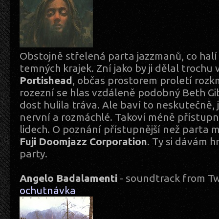
Obstojně střelená parta jazzmanů, co hal
temných krajek. Zní jako by ji dělal trochu v
Portishead
, občas prostorem proletí roz
rozezní se hlas vzdáleně podobný Beth Gib
dost hulila tráva. Ale baví to neskutečně, 
nervní a rozmáchlé. Takoví méně přístup
lidech. O poznání přístupnější než parta 
Fuji Doomjazz Corporation
. Ty si dávám h
party.
Angelo Badalamenti
- soundtrack from Tw
ochutnávka