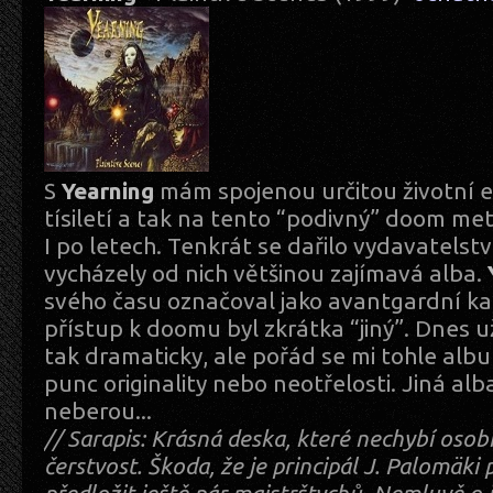
S
Yearning
mám spojenou určitou životní 
tísiletí a tak na tento “podivný” doom me
I po letech. Tenkrát se dařilo vydavatelst
vycházely od nich většinou zajímavá alba.
svého času označoval jako avantgardní kap
přístup k doomu byl zkrátka “jiný”. Dnes u
tak dramaticky, ale pořád se mi tohle alb
punc originality nebo neotřelosti. Jiná al
neberou...
// Sarapis: Krásná deska, které nechybí osobi
čerstvost. Škoda, že je principál J. Palomäki