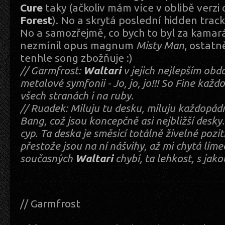
Cure
taky (ačkoliv mám více v oblibě verzi
Forest
). No a skrytá poslední hidden track
No a samozřejmě, co bych to byl za kamar
nezmínil opus magnum
Misty Man
, ostatn
tenhle song zbožňuje :)
// Garmfrost:
Waltari
v jejich nejlepším obdo
metalové symfonii - Jo, jo, jo!!! So Fine kaž
všech stranách i na ruby.
// Ruadek: Miluju tu desku, miluju každopádn
Bang, což jsou koncepčně asi nejbližší desky
cyp. Ta deska je směsicí totálně živelné pozit
přestože jsou na ní nášvihy, až mi chytá líme
současných
Waltari
chybí, ta lehkost, s jako
// Garmfrost