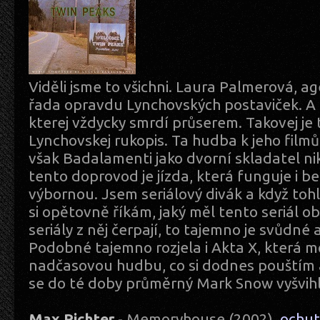
Viděli jsme to všichni. Laura Palmerová, a
řada opravdu Lynchovských postaviček. A p
kterej vždycky smrdí průserem. Takovej je 
Lynchovskej rukopis. Ta hudba k jeho film
však Badalamenti jako dvorní skladatel ni
tento doprovod je jízda, která funguje i be
výbornou. Jsem seriálový divák a když tohl
si opětovně říkám, jaký měl tento seriál ob
seriály z něj čerpají, to tajemno je svůdné a
Podobné tajemno rozjela i Akta X, která 
nadčasovou hudbu, co si dodnes pouštím a
se do té doby průměrný Mark Snow vyšvihl
Max Richter
- Memoryhouse (2002)
ochu