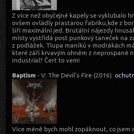
Z více než obyčejné kapely se vyklubalo hn
ovšem ovládly prastarou fabriku,kde z bo
šíří maximální jed. Brutální nájezdy hnusák
místy vystřídá post punkový taneček na
z podlážek. Tlupa maníků v modrákách m
které září krvavým ohněm z neprospané no
Industrial? Čert to vem!
Baptism
- V: The Devil's Fire (2016)
ochut
Více méně bych mohl zopáknout, co jsem na