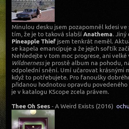
Minulou desku jsem pozapomněl kdesi ve s
tím, že je to taková slabší
Anathema
. Jiný
Pineapple Thief
jsem tenkrát neměl. Aktu
se kapela emancipuje a že jejich softík začí
Nehledejte v tom moc progrese, ani velké 
Wildnerness
je prostě album na pohodu, na 
odpolední snění. Umí učarovat krásnými mo
když to potřebujete. Pro fanoušky dobréh
přidanou hodnotou opravdu povedeného 
je v katalogu KScope zcela právem.
Thee Oh Sees
- A Weird Exists (2016)
och