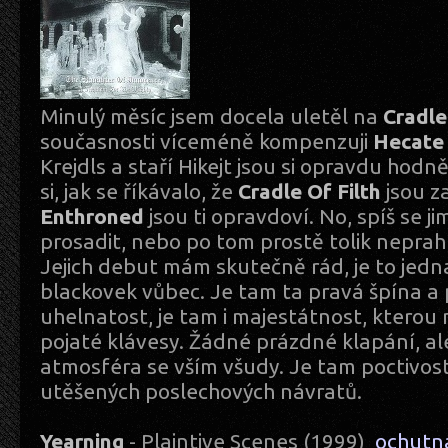
Minulý měsíc jsem docela uletěl na
Cradle
současnosti víceméně kompenzuji
Hecate
Krejdls a staří Hikejt jsou si opravdu hod
si, jak se říkávalo, že
Cradle Of Filth
jsou z
Enthroned
jsou ti opravdoví. No, spíš se 
prosadit, nebo po tom prostě tolik neprahli
Jejich debut mám skutečně rád, je to jedn
blackovek vůbec. Je tam ta pravá špína 
uhelnatost, je tam i majestátnost, kterou
pojaté klávesy. Žádné prázdné klapání, a
atmosféra se vším všudy. Je tam poctivost
utěšených poslechových návratů.
Yearning
- Plaintive Scenes (1999)
ochutn