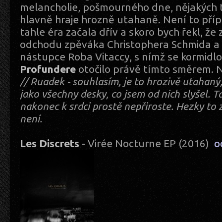
melancholie, pošmourného dne, nějakých t
hlavně hraje hrozně utahaně. Není to příp
tahle éra začala dřív a skoro bych řekl, že
odchodu zpěváka Christophera Schmida a 
nástupce Roba Vitaccy, s nímž se kormidl
Profundere
otočilo právě tímto směrem. 
// Ruadek - souhlasím, je to hrozivě utahan
jako všechny desky, co jsem od nich slyšel. 
nakonec k srdci prostě nepřiroste. Hezky to z
není.
Les Discrets
- Virée Nocturne EP (2016)
o