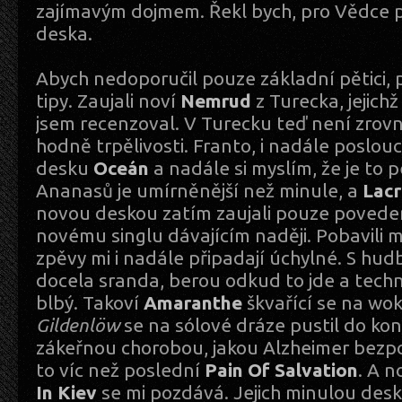
zajímavým dojmem. Řekl bych, pro Vědce 
deska.
Abych nedoporučil pouze základní pětici, 
tipy. Zaujali noví
Nemrud
z Turecka, jejich
jsem recenzoval. V Turecku teď není zrovna 
hodně trpělivosti. Franto, i nadále poslo
desku
Oceán
a nadále si myslím, že je to p
Ananasů je umírněnější než minule, a
Lacr
novou deskou zatím zaujali pouze poved
novému singlu dávajícím naději. Pobavili 
zpěvy mi i nadále připadají úchylné. S hud
docela sranda, berou odkud to jde a techn
blbý. Takoví
Amaranthe
škvařící se na wo
Gildenlöw
se na sólové dráze pustil do ko
zákeřnou chorobou, jakou Alzheimer bezpoc
to víc než poslední
Pain Of Salvation
. A 
In Kiev
se mi pozdává. Jejich minulou des