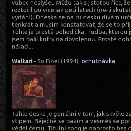
vůbec neslyšel. Můžu tak s jistotou říct, ž
roztočil po více jak pěti letech (ne-li skut
vydání). Dneska se na tu desku dívám určit
tenkrát a musím konstatovat, že se to př
Tohle je prostě pohodička, hudba, kterou j
jsem balil kufry na dovolenou. Prostě dob
náladu.
Waltari
- So Fine! (1994)
ochutnávka
Tahle deska je geniální v tom, jak skvěle z
vtipem. Báječně se bavím a vesměs se poř
věděl čemu. Titulní song je naprosto bez 