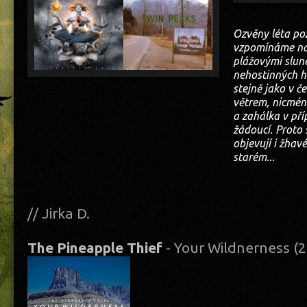
Ozvěny léta po
vzpomínáme na
plážovými slune
nehostinných ho
stejně jako v č
větrem, nicmén
a zahálka v př
žádoucí. Proto
objevují i žhav
starém...
// Jirka D.
The Pineapple Thief
- Your Wildnerness (