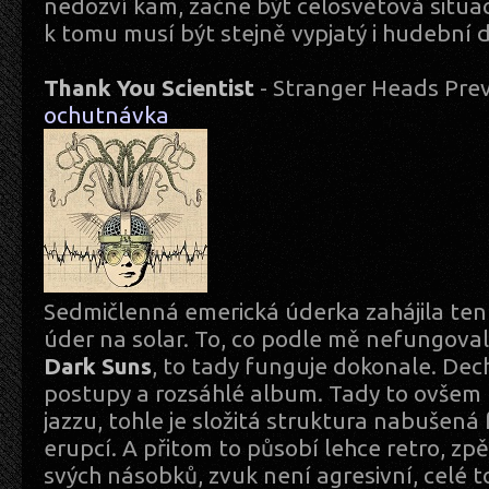
nedozví kam, začne být celosvětová situac
k tomu musí být stejně vypjatý i hudební 
Thank You Scientist
- Stranger Heads Prev
ochutnávka
Sedmičlenná emerická úderka zahájila ten
úder na solar. To, co podle mě nefungova
Dark Suns
, to tady funguje dokonale. Dech
postupy a rozsáhlé album. Tady to ovšem
jazzu, tohle je složitá struktura nabušen
erupcí. A přitom to působí lehce retro, zp
svých násobků, zvuk není agresivní, celé 