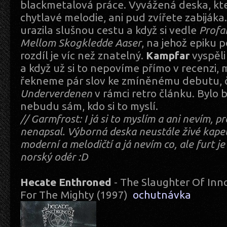
blackmetalová práce. Vyvážená deska, kt
chytlavé melodie, ani pud zvířete zabijáka
urazila slušnou cestu a když si vedle
Profa
Mellom Skogkledde Aaser
, na jehož epiku p
rozdíl je víc než znatelný.
Kampfar
vyspěli
a když už si to nepovíme přímo v recenzi,
řekneme pár slov ke zmíněnému debutu, č
Underverdenen
v rámci retro článku. Bylo b
nebudu sám, kdo si to myslí.
// Garmfrost: I já si to myslím a ani nevím, p
nenapsal. Výborná deska neustále živé kapel
moderní a melodičtí a já nevím co, ale furt je 
norský odér :D
Hecate Enthroned
- The Slaughter Of Inn
For The Mighty (1997)
ochutnávka