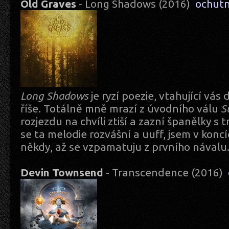
Old Graves
- Long Shadows (2016)
ochut
Long Shadows
je ryzí poezie, vtahující vá
říše. Totálně mně mrazí z úvodního válu
S
rozjezdu na chvíli ztiší a zazní španělky s 
se ta melodie rozvášní a uuff, jsem v koncíc
někdy, až se vzpamatuju z prvního návalu
Devin Townsend
- Transcendence (2016)