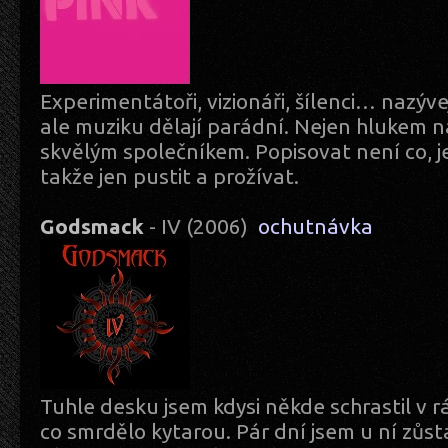
Experimentátoři, vizionáři, šílenci… nazývej
ale muziku dělají parádní. Nejen hlukem na
skvělým společníkem. Popisovat není co, j
takže jen pustit a prožívat.
Godsmack
- IV (2006)
ochutnávka
Tuhle desku jsem kdysi někde schrastil v r
co smrdělo kytarou. Pár dní jsem u ní zůsta