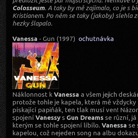
předložit ještě pár majstrštychů. Nemluvě o
Colosseum
. A taky by mě zajímalo, co je s
Kristianem. Po něm se taky (jakoby) slehla 
hezky šlapalo.
Vanessa
- Gun (1997)
ochutnávka
Náklonnost k
Vanessa
a všem jejich deská
protože tohle je kapela, která mě vždycky 
pískající papiňák, ten tlak musí ven! Názo
spojení
Vanessy
s
Gun Dreams
se různí, já
kterým se tohle spojení líbílo.
Vanessa
se 
kapelou, což nejeden song na albu dokazuj