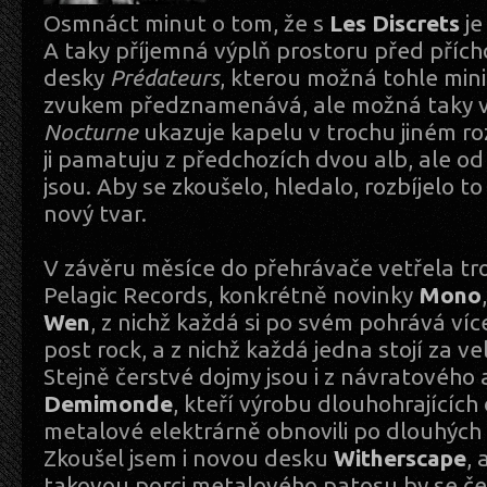
Osmnáct minut o tom, že s
Les Discrets
je
A taky příjemná výplň prostoru před pří
desky
Prédateurs
, kterou možná tohle min
zvukem předznamenává, ale možná taky 
Nocturne
ukazuje kapelu v trochu jiném roz
ji pamatuju z předchozích dvou alb, ale od
jsou. Aby se zkoušelo, hledalo, rozbíjelo to
nový tvar.
V závěru měsíce do přehrávače vetřela tro
Pelagic Records, konkrétně novinky
Mono
Wen
, z nichž každá si po svém pohrává ví
post rock, a z nichž každá jedna stojí za v
Stejně čerstvé dojmy jsou i z návratového
Demimonde
, kteří výrobu dlouhohrajících
metalové elektrárně obnovili po dlouhých 
Zkoušel jsem i novou desku
Witherscape
, 
takovou porci metalového patosu by se č