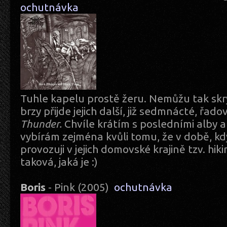
ochutnávka
Tuhle kapelu prostě žeru. Nemůžu tak skrýt
brzy přijde jejich další, již sedmnácté, řa
Thunder.
Chvíle krátím s posledními alby
vybírám zejména kvůli tomu, že v době, kd
provozuji v jejich domovské krajině tzv. hik
taková, jaká je :)
Boris
- Pink (2005)
ochutnávka