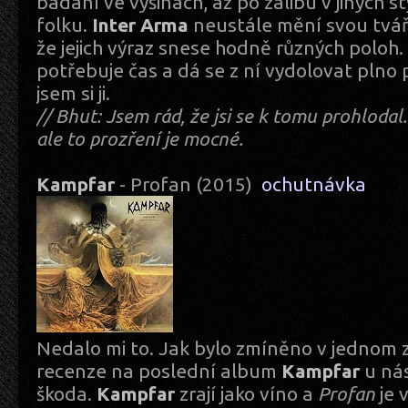
bádání ve výšinách, až po zálibu v jiných st
folku.
Inter Arma
neustále mění svou tvář 
že jejich výraz snese hodně různých poloh
potřebuje čas a dá se z ní vydolovat plno 
jsem si ji.
// Bhut: Jsem rád, že jsi se k tomu prohlodal.
ale to prozření je mocné.
Kampfar
- Profan (2015)
ochutnávka
Nedalo mi to. Jak bylo zmíněno v jednom 
recenze na poslední album
Kampfar
u nás
škoda.
Kampfar
zrají jako víno a
Profan
je 