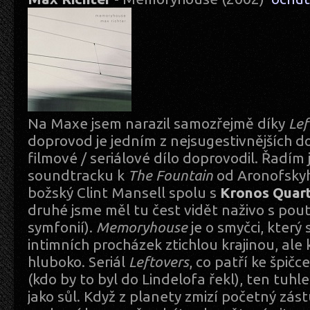
Na Maxe jsem narazil samozřejmě díky
Lef
doprovod je jedním z nejsugestivnějších d
filmové / seriálové dílo doprovodil. Řadím 
soundtracku k
The Fountain
od Aronofskyho
božský Clint Mansell spolu s
Kronos Quar
druhé jsme měl tu čest vidět naživo s po
symfonií).
Memoryhouse
je o smyčci, který
intimních procházek ztichlou krajinou, ale
hluboko. Seriál
Leftovers
, co patří ke špič
(kdo by to byl do Lindelofa řekl), ten tuh
jako sůl. Když z planety zmizí početný zást