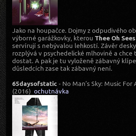
Jako na houpačce. Dojmy z odpudivého obal
výborné garážkovky, kterou
Thee Oh Sees
servírují s nebývalou lehkostí. Závěr desk
rozplývá v psychedelické mlhovině a chce t
dostat. A pak je tu vyloženě zábavný klípek
důsledcích zase tak zábavný není.
65daysofstatic
- No Man’s Sky: Music For 
(2016)
ochutnávka