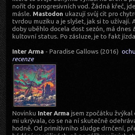
nořit do progresivních vod. Žádná křeč, jde
másle.
Mastodon
ukazují svůj cit pro chyt
tvrdou muziku a je slyšet, jak si to užívají.
doby uběhlo docela dost sezón, má dnes
kultovní status. Po zásluze, je to fakt jízda
Inter Arma
- Paradise Gallows (2016)
och
recenze
Novinku
Inter Arma
jsem zpočátku žvýkal 
mi ukrývala, co se na ní skutečně odehrává
hodně. Od primitivního sludge drnčení, př