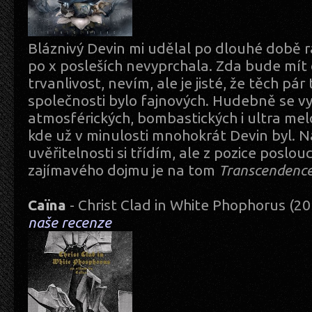
Bláznivý Devin mi udělal po dlouhé době r
po x posleších nevyprchala. Zda bude mít
trvanlivost, nevím, ale je jisté, že těch pár
společnosti bylo fajnových. Hudebně se v
atmosférických, bombastických i ultra me
kde už v minulosti mnohokrát Devin byl. Ná
uvěřitelnosti si třídím, ale z pozice poslou
zajímavého dojmu je na tom
Transcendenc
Caïna
- Christ Clad in White Phophorus (2
naše recenze