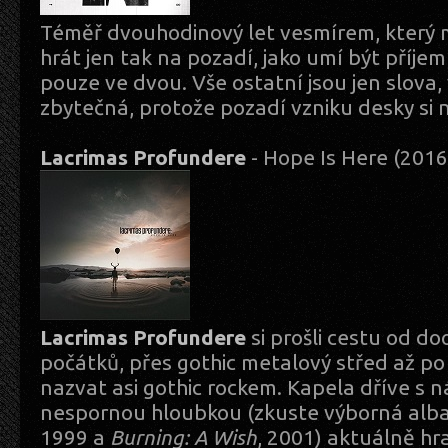
Téměř dvouhodinový let vesmírem, který 
hrát jen tak na pozadí, jako umí být příj
pouze ve dvou. Vše ostatní jsou jen slova
zbytečná, protože pozadí vzniku desky si 
Lacrimas Profundere
- Hope Is Here (201
Lacrimas Profundere
si prošli cestu od d
počátků, přes gothic metalový střed až po 
nazvat asi gothic rockem. Kapela dříve s 
nespornou hloubkou (zkuste výborná alb
1999 a
Burning: A Wish
, 2001) aktuálně hr