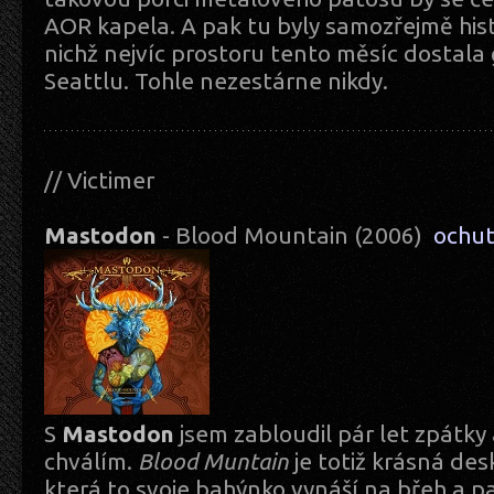
AOR kapela. A pak tu byly samozřejmě histor
nichž nejvíc prostoru tento měsíc dostal
Seattlu. Tohle nezestárne nikdy.
// Victimer
Mastodon
- Blood Mountain (2006)
ochu
S
Mastodon
jsem zabloudil pár let zpátky 
chválím.
Blood Muntain
je totiž krásná des
která to svoje bahýnko vynáší na břeh a p