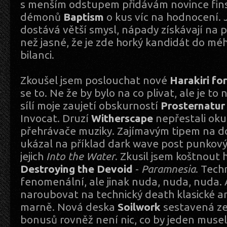
s menším odstupem přidávám novince fin
démonů
Baptism
o kus víc na hodnocení. 
dostává větší smysl, nápady získávají na p
než jasné, že je zde horký kandidát do méh
bilanci.
Zkoušel jsem poslouchat nové
Harakiri fo
se to. Ne že by bylo na co plivat, ale je t
sílí moje zaujetí obskurností
Prosternatur
Invocat. Druzí
Witherscape
nepřestali ok
přehrávače muziky. Zajímavým tipem na 
ukázal na příklad dark wave post punkov
jejich
Into the Water
. Zkusil jsem koštnout
Destroying the Devoid
-
Paramnesia
. Tech
fenomenální, ale jinak nuda, nuda, nuda. A
naroubovat na technický death klasické a
marně. Nová deska
Soilwork
sestavená ze
bonusů rovněž není nic, co by jeden musel 