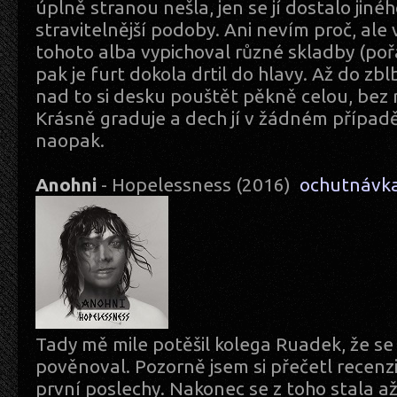
úplně stranou nešla, jen se jí dostalo jiné
stravitelnější podoby. Ani nevím proč, ale v
tohoto alba vypichoval různé skladby (pořá
pak je furt dokola drtil do hlavy. Až do zb
nad to si desku pouštět pěkně celou, bez 
Krásně graduje a dech jí v žádném případ
naopak.
Anohni
- Hopelessness (2016)
ochutnávk
Tady mě mile potěšil kolega Ruadek, že se
pověnoval. Pozorně jsem si přečetl recenzi
první poslechy. Nakonec se z toho stala až