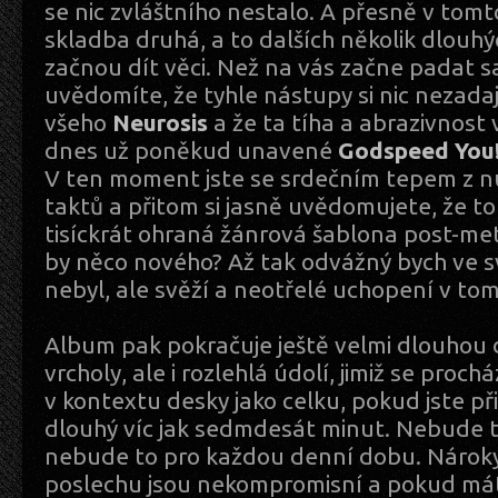
se nic zvláštního nestalo. A přesně v tomt
skladba druhá, a to dalších několik dlouhý
začnou dít věci. Než na vás začne padat s
uvědomíte, že tyhle nástupy si nic nezadaj
všeho
Neurosis
a že ta tíha a abrazivnos
dnes už poněkud unavené
Godspeed You!
V ten moment jste se srdečním tepem z nu
taktů a přitom si jasně uvědomujete, že to
tisíckrát ohraná žánrová šablona post-me
by něco nového? Až tak odvážný bych ve s
nebyl, ale svěží a neotřelé uchopení v tom 
Album pak pokračuje ještě velmi dlouhou
vrcholy, ale i rozlehlá údolí, jimiž se proc
v kontextu desky jako celku, pokud jste př
dlouhý víc jak sedmdesát minut. Nebude 
nebude to pro každou denní dobu. Nároky
poslechu jsou nekompromisní a pokud máte