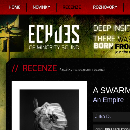
HOME
NOVINKY
RECENZE
ROZHOVORY
RECENZE
/
zpátky na seznam recenzí
A SWARM
An Empire
Jirka D.
Zdroj:
mp3 (320 kbps) 