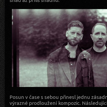
snad až příliš snadno.
Posun v čase s sebou přinesl jednu zásadn
výrazné prodloužení kompozic. Následující