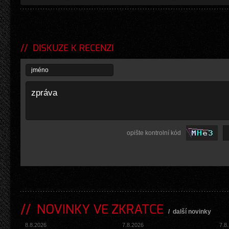
DISKUZE K RECENZI
opište kontrolní kód
NOVINKY VE ZKRATCE
/
další novinky
8.8.2026
7.8.2026
7.8