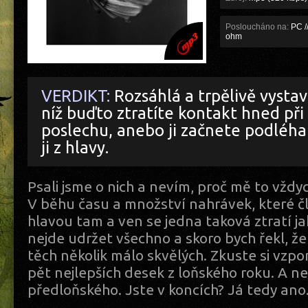
Posloucháno na:
PC /
ohm
VERDIKT:
Rozsáhlá a trpělivě vysta
níž buďto ztratíte kontakt hned při
poslechu, anebo ji začnete podléha
ji z hlavy.
Psali jsme o nich a nevím, proč mě to vždy
V běhu času a množství nahrávek, které č
hlavou tam a ven se jedna taková ztratí ja
nejde udržet všechno a skoro bych řekl, že
těch několik málo skvělých. Zkuste si vz
pět nejlepších desek z loňského roku. A n
předloňského. Jste v koncích? Já tedy ano