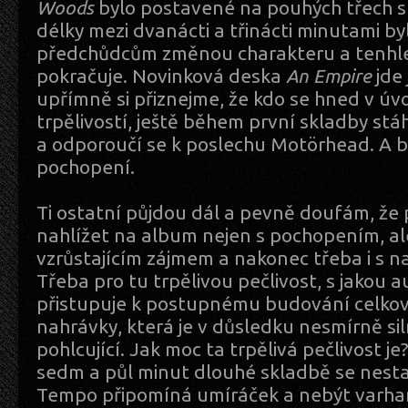
Woods
bylo postavené na pouhých třech sk
délky mezi dvanácti a třinácti minutami byl
předchůdcům změnou charakteru a tenhle
pokračuje. Novinková deska
An Empire
jde 
upřímně si přiznejme, že kdo se hned v ú
trpělivostí, ještě během první skladby st
a odporoučí se k poslechu Motörhead. A 
pochopení.
Ti ostatní půjdou dál a pevně doufám, ž
nahlížet na album nejen s pochopením, al
vzrůstajícím zájmem a nakonec třeba i s n
Třeba pro tu trpělivou pečlivost, s jakou a
přistupuje k postupnému budování celko
nahrávky, která je v důsledku nesmírně si
pohlcující. Jak moc ta trpělivá pečlivost je
sedm a půl minut dlouhé skladbě se nesta
Tempo připomíná umíráček a nebýt varhan