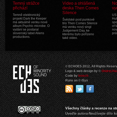
Temný strážce
Video a ohlášená
No
přichází
deska Then Comes
vy
Silence
Temně elektronický
US 
projekt Dark the Keeper
Hul
Švédské post punkové
má aktuálně venku nové
spo
trio Then Comes Silence
album Psychic microbe. O
of 
má venku nový singl
vydání se postaral
nov
Judgement Day, ke
slovenský label Aliens
prá
kterému bylo pořízeno
productions.
také video.
© ECHOES 2012, All Rights Reser
Logo & web design by ©
Ondrej Ha
Code by
Ivosch
Runs on © iSys
Všechny články a recenze na s
Uveďte autora-Neužívejte dílo 