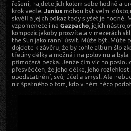
řešení, najdete jich kolem sebe hodně a ur
krok vedle.
Junius
mohou být velmi důstoj
skvělí a jejich odkaz tady slyšet je hodně. 
vzpomenete i na
Gazpacho
, jejich nástroj
kompozic jakoby prosvítala v mezerách sk
the Sun jako ranní úsvit. Může být. Může b
dojdete k závěru, že by tohle album šlo z
třetiny délky a možná i na polovinu a byla 
přímočará pecka. Jenže čím víc ho poslouc
přesvědčen, že jeho délka, jeho rozlehlost
opodstatnění, svůj účel a smysl. Ale nebu
nic špatného o tom, kdo v něm něco podo