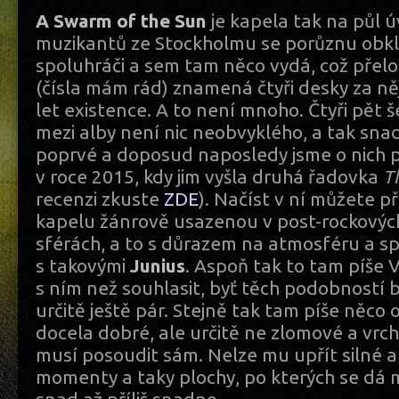
A Swarm of the Sun
je kapela tak na půl ú
muzikantů ze Stockholmu se porůznu obkl
spoluhráči a sem tam něco vydá, což přelož
(čísla mám rád) znamená čtyři desky za n
let existence. A to není mnoho. Čtyři pět š
mezi alby není nic neobvyklého, a tak sna
poprvé a doposud naposledy jsme o nich p
v roce 2015, kdy jim vyšla druhá řadovka
T
recenzi zkuste
ZDE
). Načíst v ní můžete p
kapelu žánrově usazenou v post-rockovýc
sférách, a to s důrazem na atmosféru a sp
s takovými
Junius
. Aspoň tak to tam píše V
s ním než souhlasit, byť těch podobností b
určitě ještě pár. Stejně tak tam píše něco 
docela dobré, ale určitě ne zlomové a vrch
musí posoudit sám. Nelze mu upřít silné 
momenty a taky plochy, po kterých se dá 