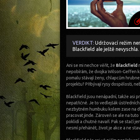
VERDIKT:
Udržovací režim nen
Blackfield ale ještě nevyschla.
Ani se mi nechce věřit, že
Blackfield
m
nepobírám, že dvojka Wilson-Geffen kr
pomalu stávají ženy, chlapcům hrubne c
projektu? Přibývají rysy dospělosti, n
Blackfield jsou nenápadní, takže asi 
nepatřičné. Je to vedlejšák ústředních
nezbytném humbuku kolem zase na dl
pracovat jinde. Zároveň se ale na tut
poklidí a chutně navaří. Pak se stačí 
nesmí přehánět, život je akce a ne stav