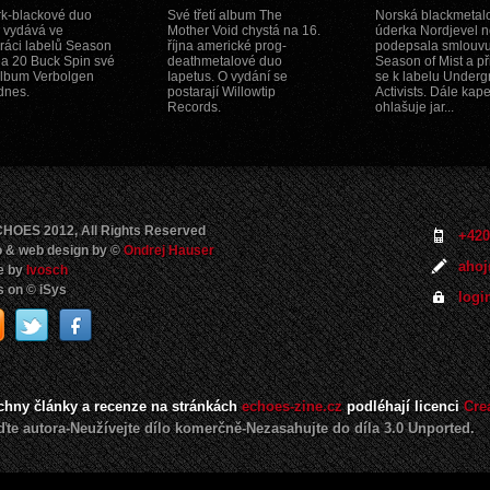
k-blackové duo
Své třetí album The
Norská blackmetal
 vydává ve
Mother Void chystá na 16.
úderka Nordjevel 
ráci labelů Season
října americké prog-
podepsala smlouvu
t a 20 Buck Spin své
deathmetalové duo
Season of Mist a př
lbum Verbolgen
Iapetus. O vydání se
se k labelu Under
dnes.
postarají Willowtip
Activists. Dále kap
Records.
ohlašuje jar...
HOES 2012, All Rights Reserved
+420
 & web design by ©
Ondrej Hauser
ahoj
e by
Ivosch
 on © iSys
logi
chny články a recenze na stránkách
echoes-zine.cz
podléhají licenci
Cre
te autora-Neužívejte dílo komerčně-Nezasahujte do díla 3.0 Unported.