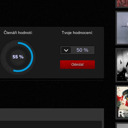
Čtenáři hodnotí:
Tvoje hodnocení:
50 %
Odeslat