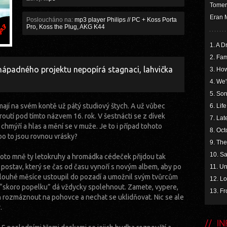
Tomer 
Eran 
Posloucháno na:
mp3 player Philips // PC + Koss Porta
Pro, Koss the Plug, AKG K44
1. A D
2. Fa
ápadného projektu nepopírá stagnaci, lahvička
3. Ho
4. We'
5. Sor
ají na svém kontě už pátý studiový štych. A už vůbec
6. Lif
outí pod tímto názvem 16. rok. V šestnácti se z dívek
7. Lat
hmýří a hlas a mění se v muže. Je to i případ tohoto
8. Oct
ebo to jsou rovnou vrásky?
9. The
10. Sa
proto mně ty letokruhy a hromádka cédeček přijdou tak
 postav, který se čas od času vynoří s novým albem, aby po
11. U
ouhé měsíce ustoupil do pozadí a umožnil svým tvůrcům
12. Lo
o “skoro popelku” dá vždycky spolehnout. Zamete, vypere,
13. Fr
jen rozmáznout na pohovce a nechat se uklidňovat. Nic se ale
.
INF