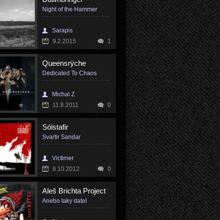
Night of the Hammer
Sarapis
9.2.2015
1
Queensrÿche
Dedicated To Chaos
Michal Z
11.8.2011
0
Sólstafir
Svartir Sandar
Victimer
8.10.2012
0
Aleš Brichta Project
Anebo taky datel