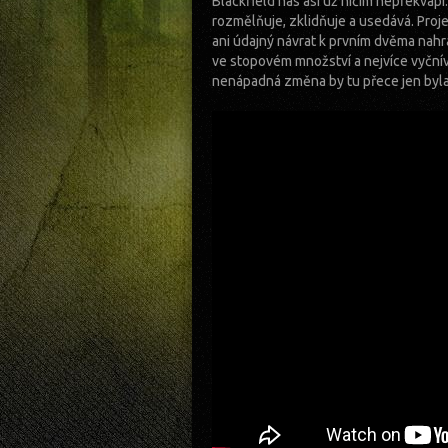
Blackfield nás asi už ničím nepřekvapí
rozmělňuje, zklidňuje a usedává. Proje
ani údajný návrat k prvním dvěma nahr
ve stopovém množství a nejvíce vyčnív
nenápadná změna by tu přece jen byla -