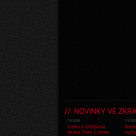
NOVINKY VE ZKR
7.8.2026
7.8.202
Video a ohlášená
Nové
deska Then Comes
vych