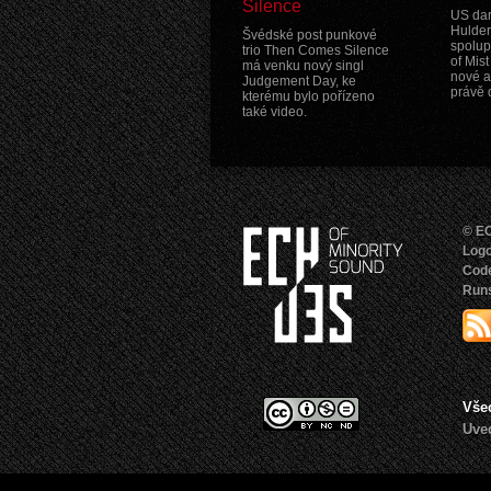
Silence
US dar
Hulder
Švédské post punkové
spolup
trio Then Comes Silence
of Mis
má venku nový singl
nové a
Judgement Day, ke
právě 
kterému bylo pořízeno
také video.
© EC
Logo
Cod
Runs
Vše
Uveď