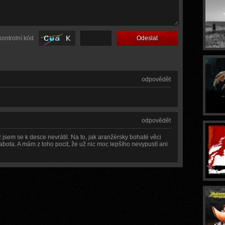
kontrolní kód
odpovědět
odpovědět
už jsem se k desce nevrátil. Na to, jak aranžérsky bohaté věci
abota. A mám z toho pocit, že už nic moc lepšího nevypustí ani