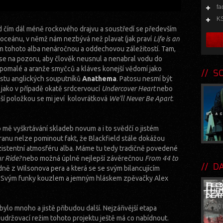
fa
KS
ld čím dál méně rockového drajvu a soustředí se především
 oceánu, v němž nám nezbývá než plavat (jak praví
Life is an
ánem tohoto alba nenáročnou a oddechovou záležitostí. Tam,
t se na pozoru, aby člověk neusnul a nenabral vodu do
omalé a aranže smyčců a kláves konejší vědomí jako
SOU
estu anglických souputníků
Anathema
. Patosu nesmí být
 jako v případě okatě srdcervoucí
Undercover Heart
nebo
jší položkou se mi jeví kolovrátková
We’ll Never Be Apart
.
 mě vyškrtávání skladeb novum a i to svědčí o jistém
ranu nelze pominout fakt, že Blackfield stále dokážou
istentní atmosféru alba. Máme tu tedy tradičně povedené
r Ride?
nebo možná úplně nejlepší závěrečnou
From 44 to
DA
radně z Wilsonova pera a která se se svým bilancujícím
. Svým funky kouzlem a jemným hláskem zpěvačky Alex
 bylo mnoho a jistě přibudou další. Nejzářivější etapa
 udržovací režim tohoto projektu ještě má co nabídnout.