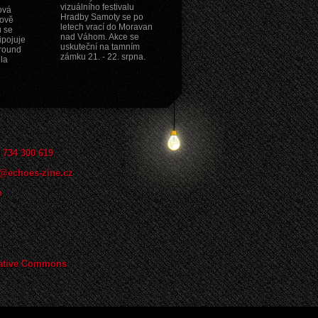
vizuálního festivalu
ová
Hradby Samoty se po
nově
letech vrací do Moravan
 se
nad Váhom. Akce se
ipojuje
uskuteční na tamním
ground
zámku 21. - 22. srpna.
ela
 734 300 619
@echoes-zine.cz
n
ative Commons