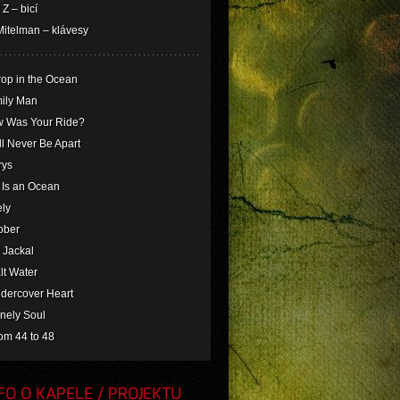
Z – bicí
Mitelman – klávesy
rop in the Ocean
mily Man
w Was Your Ride?
ll Never Be Apart
rys
e Is an Ocean
ely
ober
 Jackal
lt Water
ndercover Heart
nely Soul
om 44 to 48
O O KAPELE / PROJEKTU