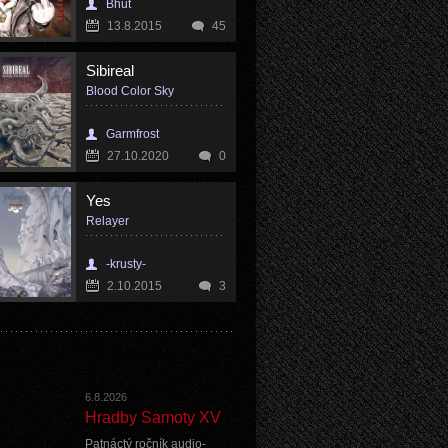
Bhut
13.8.2015
45
Sibireal
Blood Color Sky
Garmfrost
27.10.2020
0
Yes
Relayer
-krusty-
2.10.2015
3
6.8.2026
Hradby Samoty XV
Patnáctý ročník audio-