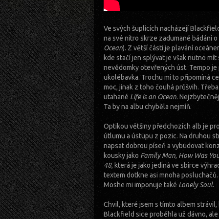
Ve svých šuplících nacházejí Blackfie
na své nitro skrze zadumané bádání o
Ocean
). Z větší části je plavání oce
kde stačí jen splývat je však nutno mí
nevědomky otevřených úst. Tempo je p
ukolébavka. Trochu mi to připomíná c
moc, jinak z toho čouhá průšvih. Třeba
utahané
Life is an Ocean
. Nejzbytečně
Ta by na albu chyběla nejmíň.
Optikou většiny předchozích alb je pro
útlumu a ústupu z pozic. Na druhou st
napsat dobrou píseň a vybudovat konz
kousky jako
Family Man
,
How Was You
48
, která je jako jediná ve sbírce výh
textem dotkne asi mnoha posluchačů
Moshe mi imponuje také
Lonely Soul
.
Chvil, které jsem s tímto albem strávil,
Blackfield sice proběhla už dávno, ale