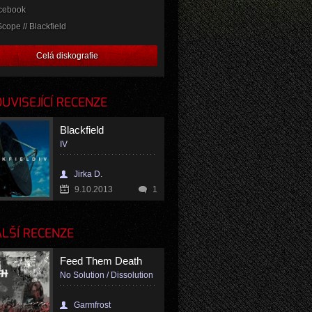
cebook
cope // Blackfield
Celá diskografie
VISEJÍCÍ RECENZE
Blackfield
IV
Jirka D.
9.10.2013
1
LŠÍ RECENZE
Feed Them Death
No Solution / Dissolution
Garmfrost