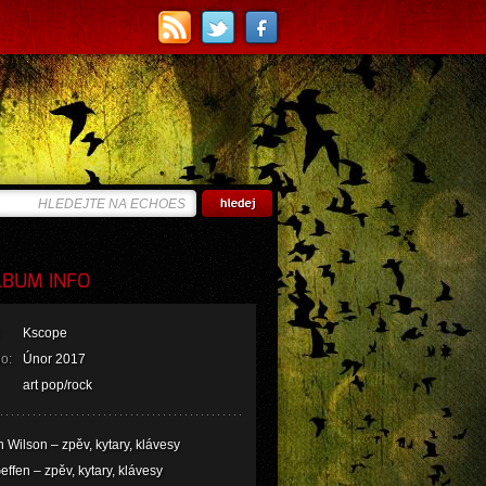
BUM INFO
Kscope
o:
Únor 2017
art pop/rock
 Wilson – zpěv, kytary, klávesy
effen – zpěv, kytary, klávesy