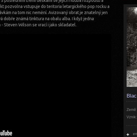
. S posledními třemi deskami se jejich hudba rozpouští a
kt pozvolna vstupuje do teritoria letargického pop rocku a
ávkám na tom nic nemění. Avizovaný obrat je znatelný jen
á dobře známá tinktura na obalu alba. I když jedna
 Steven Wilson se vrací i jako skladatel.
Blac
Země:
Vznik:
en