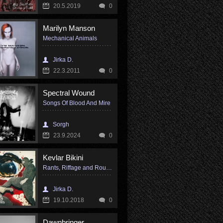
20.5.2019
0
Marilyn Manson
Mechanical Animals
Jirka D.
22.3.2011
0
Spectral Wound
Songs Of Blood And Mire
Sorgh
23.9.2024
0
Kevlar Bikini
Rants, Riffage and Rousing Rhythms
Jirka D.
19.10.2018
0
Dawnbringer