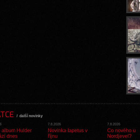
ATCE
/
další novinky
6
7.8.2026
7.8.2026
 album Hulder
Novinka Iapetus v
Co nového u
ází dnes
říjnu
Nordjevel?