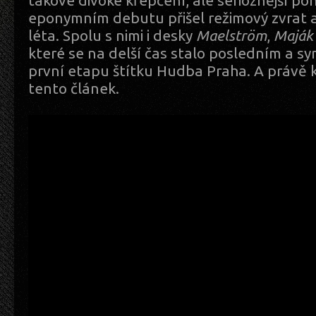
takové divoké křepčení, ale serioznější po
eponymním debutu přišel režimový zvrat 
léta. Spolu s nimi i desky
Maelström
,
Maják
které se na delší čas stalo posledním a sy
první etapu štítku Hudba Praha. A právě
tento článek.