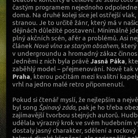
častým programem nejednoho odpoledne č
doma. Na druhé koleji sice jel ostřejší vlak
stranou. Je to určitě žánr, který má v naš
dějinách důležité postavení. Minimálně jd
plný akčních scén, afér a problémů. Asi ne
článek
Nová vlna se starým obsahem
, který
v undergroundu a hromadný zákaz činnost
Jedněmi z nich byla právě
Jasná Páka
, kt
zaběhlý model – přejmenování. Nově tak 
Praha
, kterou počítám mezi kvalitní kapel
vrhl na jedno malé retro připomenutí.
Pokud si čtenář myslí, že nejlepším a nejv
byl song
Špinavý záda
, pak je ho třeba o
zajímavější tvorbou stejných autorů. Hudb
udělala výrazný krok ve svém hudebním vy
dostaly jasný charakter, sdělení a rockový