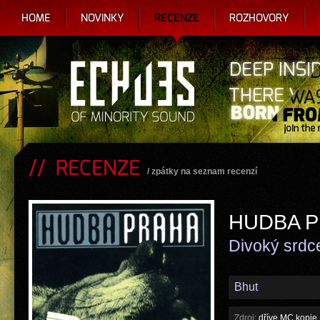
HOME
NOVINKY
RECENZE
ROZHOVORY
RECENZE
/
zpátky na seznam recenzí
HUDBA 
Divoký srdc
Bhut
Zdroj:
dříve MC kopie