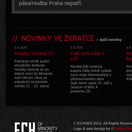
páka/Hudba Praha nepatří.
NOVINKY VE ZKRATCE
/
další novinky
6.8.2026
5.8.2026
5.8
Hradby Samoty XV
Folk rock Gåte v
No
září
Ma
Patnáctý ročník audio-
vizuálního festivalu
Norská folk-rocková
Fin
Hradby Samoty se po
kapela Gåte právě vydala
pro
letech vrací do Moravan
nový singl Strandvaskar z
nov
nad Váhom. Akce se
připravovaného alba
Kli
uskuteční na tamním
Sigil, které vyjde 25. září u
zámku 21. - 22. srpna.
Season of Mist. K
poslechu ZD...
© ECHOES 2012, All Rights Reser
Logo & web design by ©
Ondrej Ha