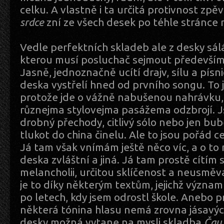
celku. A vlastně i ta určitá protivnost zpě
srdce
zní ze všech desek po téhle stránce ne
Vedle perfektních skladeb ale z desky sálá
kterou musí posluchač sejmout především
Jasně, jednoznačně ucítí drajv, sílu a písn
deska vystřelí hned od prvního songu. To j
protože jde o vážně nabušenou nahrávku, 
různejma stylovejma pasážema odzbrojí. J
drobný přechody, citlivý sólo nebo jen bub
tlukot do china činelu. Ale to jsou pořád ce
Já tam však vnímám ještě něco víc, a o to m
deska zvláštní a jiná. Já tam prostě cítím 
melancholii, určitou sklíčenost a neusmě
je to díky některým textům, jejichž význa
po letech, kdy jsem odrostl škole. Anebo pr
některá tónina hlasu nemá zrovna jásavý
desky možná vytane na mysli skladba
Čau