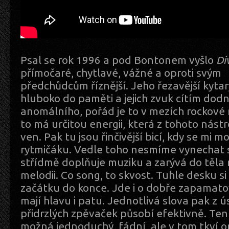
Psal se rok 1996 a pod Bontonem vyšlo
Di
přímočaré, chytlavé, vážné a oproti svým
předchůdcům říznější. Jeho řezavější kyta
hluboko do paměti a jejich zvuk cítím dodn
anomálního, pořád je to v mezích rockové 
to má určitou energii, která z tohoto nástr
ven. Pak tu jsou řinčivější bicí, kdy se mi mo
rytmičáku. Vedle toho nesmíme vynechat 
střídmě doplňuje muziku a zarývá do těla
melodii. Co song, to skvost. Tuhle desku s
začátku do konce. Jde i o dobře zapamato
mají hlavu i patu. Jednotlivá slova pak z
přidrzlých zpěvaček působí efektivně. Ten
možná jednoduchý, fádní, ale v tom tkví on