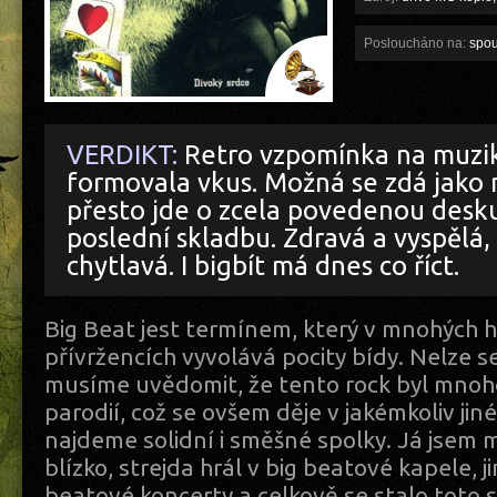
Posloucháno na:
spous
VERDIKT:
Retro vzpomínka na muzik
formovala vkus. Možná se zdá jako 
přesto jde o zcela povedenou desku
poslední skladbu. Zdravá a vyspělá,
chytlavá. I bigbít má dnes co říct.
Big Beat jest termínem, který v mnohých
přívržencích vyvolává pocity bídy. Nelze se 
musíme uvědomit, že tento rock byl mno
parodií, což se ovšem děje v jakémkoliv ji
najdeme solidní i směšné spolky. Já jsem 
blízko, strejda hrál v big beatové kapele, j
beatové koncerty a celkově se stalo toto s