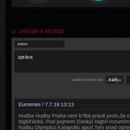
DISKUZE K RECENZI
opište kontrolní kód
Eumenes / 7.7.19 13:13
Hudba Hudby Praha není b*lbá právě proto,že n
bigbíťácká. Pod pojmem (český) bigbít rozumím
hudbu Olympicu,Katapultu apod.Tam snad opra