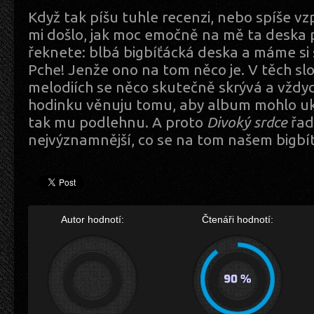
Když tak píšu tuhle recenzi, nebo spíše 
mi došlo, jak moc emočně na mě ta deska p
řeknete: blbá bigbíťácká deska a máme si
Pche! Jenže ono na tom něco je. V těch sl
melodiích se něco skutečně skrývá a vždyc
hodinku věnuju tomu, aby album mohlo uk
tak mu podlehnu. A proto
Divoký srdce
řad
nejvýznamnější, co se na tom našem bigbít
Autor hodnotí:
Čtenáři hodnotí: