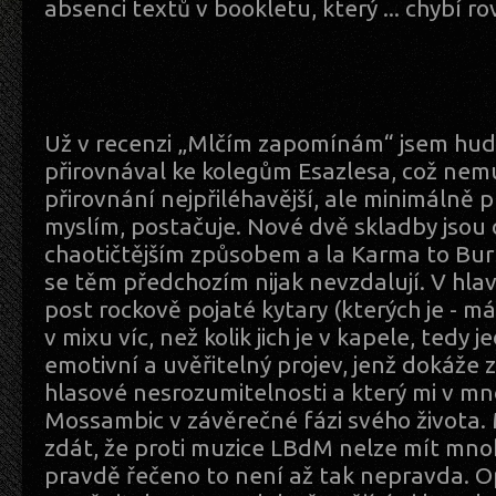
absenci textů v bookletu, který ... chybí ro
Už v recenzi „Mlčím zapomínám“ jsem hu
přirovnával ke kolegům Esazlesa, což nem
přirovnání nejpřiléhavější, ale minimálně p
myslím, postačuje. Nové dvě skladby jsou 
chaotičtějším způsobem a la Karma to Bu
se těm předchozím nijak nevzdalují. V hlav
post rockově pojaté kytary (kterých je - m
v mixu víc, než kolik jich je v kapele, tedy j
emotivní a uvěřitelný projev, jenž dokáže
hlasové nesrozumitelnosti a který mi v 
Mossambic v závěrečné fázi svého života. 
zdát, že proti muzice LBdM nelze mít mno
pravdě řečeno to není až tak nepravda. 