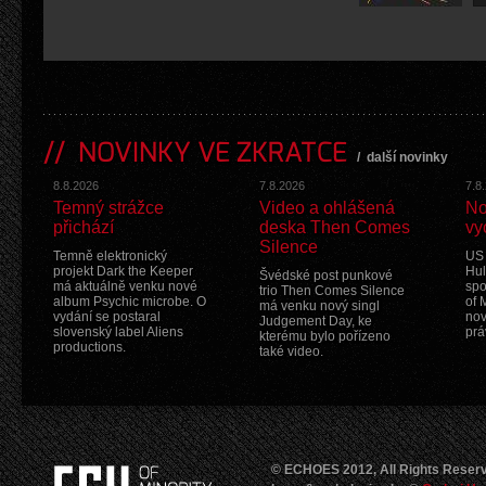
NOVINKY VE ZKRATCE
/
další novinky
8.8.2026
7.8.2026
7.8
Temný strážce
Video a ohlášená
No
přichází
deska Then Comes
vy
Silence
Temně elektronický
US 
projekt Dark the Keeper
Hul
Švédské post punkové
má aktuálně venku nové
spo
trio Then Comes Silence
album Psychic microbe. O
of 
má venku nový singl
vydání se postaral
nov
Judgement Day, ke
slovenský label Aliens
prá
kterému bylo pořízeno
productions.
také video.
© ECHOES 2012, All Rights Reser