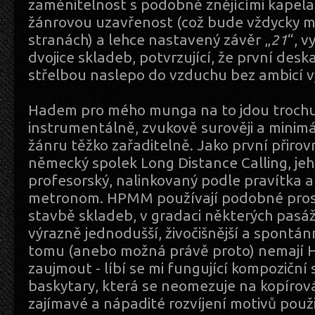
zaměnitelnost s podobně znějícími kapelami
žánrovou uzavřenost (což bude vždycky m
stranách) a lehce nastavený závěr „
21
“, 
dvojice skladeb, potvrzující, že první desk
střelbou naslepo do vzduchu bez ambicí v
Hadem pro mého munga na to jdou trochu j
instrumentálně, zvukově surověji a minim
žánru těžko zařaditelně. Jako první přiro
německý spolek Long Distance Calling, jeho
profesorský, nalinkovaný podle pravítka 
metronom. HPMM používají podobné prost
stavbě skladeb, v gradaci některých pasáží
výrazně jednodušší, živočišnější a spontán
tomu (anebo možná právě proto) nemají
zaujmout - líbí se mi fungující kompoziční
baskytary, která se neomezuje na kopírován
zajímavé a nápadité rozvíjení motivů použ