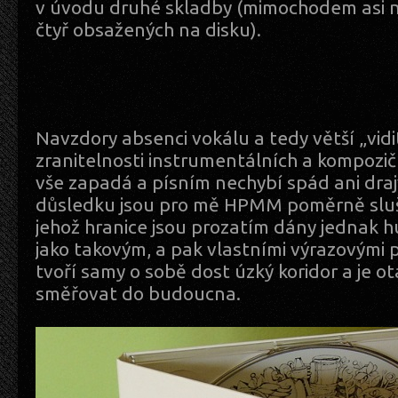
v úvodu druhé skladby (mimochodem asi ne
čtyř obsažených na disku).
Navzdory absenci vokálu a tedy větší „vidit
zranitelnosti instrumentálních a kompozič
vše zapadá a písním nechybí spád ani dra
důsledku jsou pro mě HPMM poměrně slu
jehož hranice jsou prozatím dány jedna
jako takovým, a pak vlastními výrazovými 
tvoří samy o sobě dost úzký koridor a je ot
směřovat do budoucna.