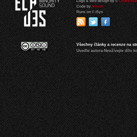
Logo & web design by ©
Ondrej Ha
Code by
Ivosch
Runs on © iSys
Všechny články a recenze na s
Uveďte autora-Neužívejte dílo 