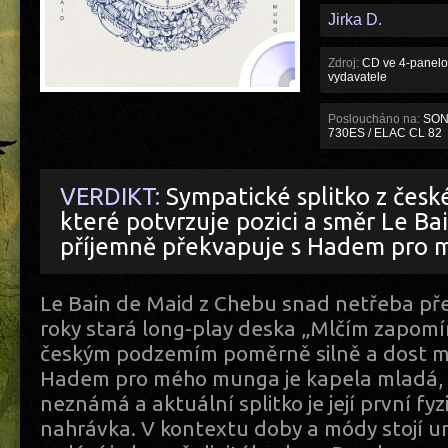
Jirka D.
Zdroj:
CD ve 4-panelo
vydavatele
Posloucháno na:
SONY
730ES / ELAC CL 82
VERDIKT:
Sympatické splitko z čes
které potvrzuje pozici a směr Le Ba
příjemně překvapuje s Hadem pro
Le Bain de Maid z Chebu snad netřeba před
roky stará long-play deska „Mlčím zapom
českým podzemím poměrně silně a dost mo
Hadem pro mého munga je kapela mladá
neznámá a aktuální splitko je její první fy
nahrávka. V kontextu doby a módy stojí ur