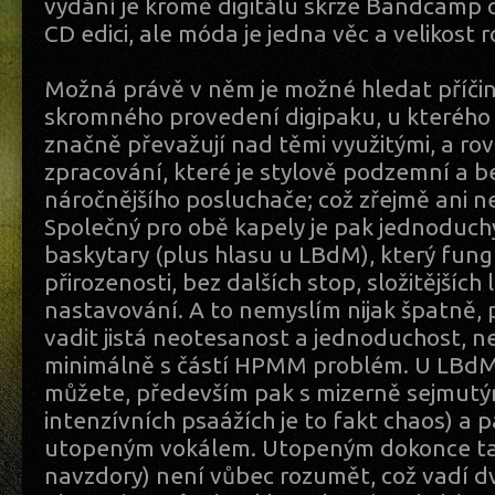
vydání je kromě digitálu skrze Bandcamp 
CD edici, ale móda je jedna věc a velikost 
Možná právě v něm je možné hledat příči
skromného provedení digipaku, u kterého
značně převažují nad těmi využitými, a r
zpracování, které je stylově podzemní a be
náročnějšího posluchače; což zřejmě ani n
Společný pro obě kapely je pak jednoduchý 
baskytary (plus hlasu u LBdM), který fung
přirozenosti, bez dalších stop, složitějších
nastavování. A to nemyslím nijak špatně
vadit jistá neotesanost a jednoduchost, 
minimálně s částí HPMM problém. U LBd
můžete, především pak s mizerně sejmutým
intenzívních psaážích je to fakt chaos) a 
utopeným vokálem. Utopeným dokonce tak
navzdory) není vůbec rozumět, což vadí d