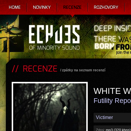
HOME
NOVINKY
RECENZE
ROZHOVORY
RECENZE
/
zpátky na seznam recenzí
WHITE 
Futility Repo
Victimer
Zdroj:
mp3 (320 kbps)