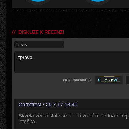
DISKUZE K RECENZI
opište kontrolní kód
Garmfrost / 29.7.17 18:40
Skvělá věc a stále se k nim vracím. Jedna z nej
letoška.