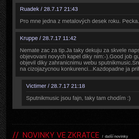
Ruadek / 28.7.17 21:43
Pro mne jedna z metalových desek roku. Pecka
Kruppe / 28.7.17 11:42
Nemate zac za tip.Ja taky dekuju za skvele na
objevovani novych kapel diky nim:-).Good job 
objevil diky zahranicnimu webu sputnikmusic.S
na cizojazycnou konkurenci...Kazdopadne ja pri
Victimer / 28.7.17 21:18
Sputnikmusic jsou fajn, taky tam chodím :)
NOVINKY VE ZKRATCE
/
další novinky