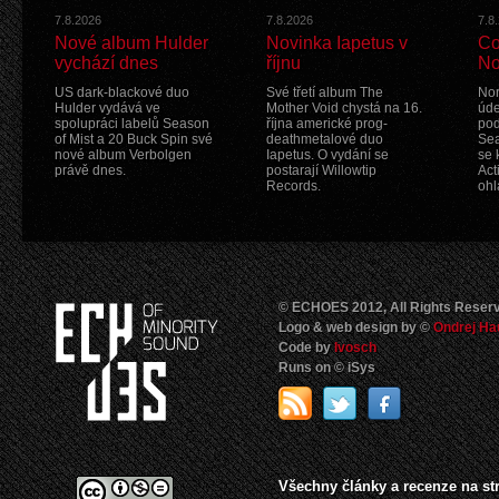
7.8.2026
7.8.2026
7.8
Nové album Hulder
Novinka Iapetus v
Co
vychází dnes
říjnu
No
US dark-blackové duo
Své třetí album The
Nor
Hulder vydává ve
Mother Void chystá na 16.
úde
spolupráci labelů Season
října americké prog-
pod
of Mist a 20 Buck Spin své
deathmetalové duo
Sea
nové album Verbolgen
Iapetus. O vydání se
se 
právě dnes.
postarají Willowtip
Act
Records.
ohl
© ECHOES 2012, All Rights Reser
Logo & web design by ©
Ondrej Ha
Code by
Ivosch
Runs on © iSys
Všechny články a recenze na s