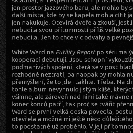
skladba), ani experimentální prostředí, k
jen prostor jazzového baru, ale mohlo by s
další místa, kde by se kapela mohla cítit 
jen nakukuje. Otevírá dveře a zkouší, jest
nebudila svou přítomností příliš velké poz
nebudila. Jen to chce víc odvahy a pevnějš
White Ward na
Futility Report
po sérii mal
kooperací debutují. Jsou schopní vykouzlit
podmanivých spojení, která se v post bla
rozhodně neztratí, ba naopak by mohla nut
přemýšlení, že to jde i takhle. Třeba. Na d
tohle album nevyhnulo jistým klišé, kterýc
všimne, ale zároveň nad nimi také mávne r
konec konců patří, tak proč se tvářit přeh
Ward se první velká deska povedla, post
otevřela a možná mi ještě něco důležitého 
to podstatné už proběhlo. V její přítomnos