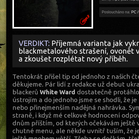
Posloucháno na:
PC /
VERDIKT:
Příjemná varianta jak vykr
blackmetalového strašení, ovonět 
a zkoušet rozplétat nový příběh.
Tentokrát přišel tip od jednoho z našich č
děkujeme. Pár lidí z redakce už debut ukra
blackerů
White Ward
dostatečně protáhl
ústrojím a do jednoho jsme se shodli, že j
nebo přinejmenším nadějná nahrávka. Sym
straně, i když mé celkové hodnocení odpov
dnům příštím, od kterých očekávám ještě v
chutné menu, ale někde uvnitř tuším, že je
ještě mnohem větší. Třeba se dočkám, tře