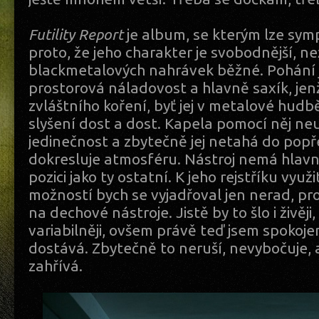
Futility Report
je album, se kterým lze sym
proto, že jeho charakter je svobodnější, ne
blackmetalových nahrávek běžné. Pohání j
prostorová náladovost a hlavně saxík, jenž
zvláštního koření, byť jej v metalové hudbě
slyšení dost a dost. Kapela pomocí něj ne
jedinečnost a zbytečně jej netahá do popře
dokresluje atmosféru. Nástroj nemá hlavní r
pozici jako ty ostatní. K jeho rejstříku využ
možností bych se vyjadřoval jen nerad, p
na dechové nástroje. Jistě by to šlo i živěji,
variabilněji, ovšem právě teď jsem spokojen
dostává. Zbytečně to neruší, nevybočuje, 
zahřívá.